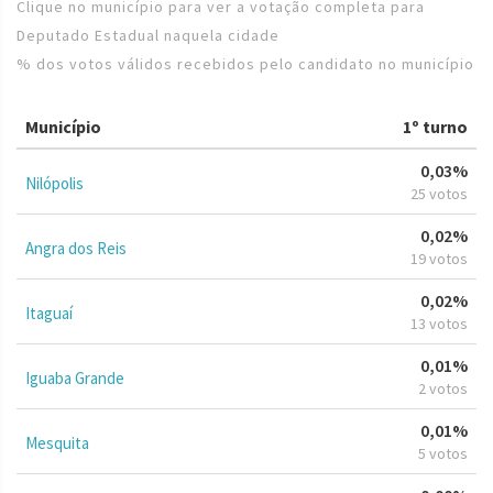
Clique no município para ver a votação completa para
Deputado Estadual naquela cidade
% dos votos válidos recebidos pelo candidato no município
Município
1º turno
0,03%
Nilópolis
25 votos
0,02%
Angra dos Reis
19 votos
0,02%
Itaguaí
13 votos
0,01%
Iguaba Grande
2 votos
0,01%
Mesquita
5 votos