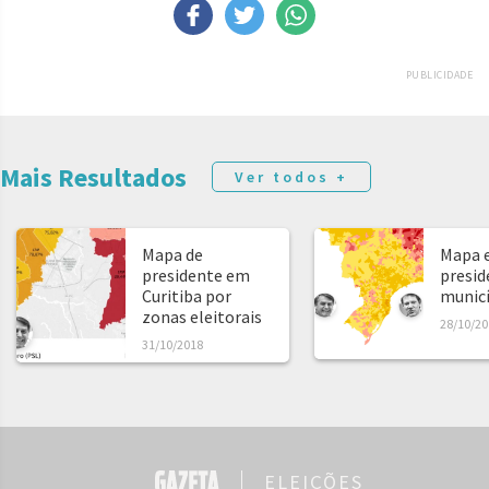
PUBLICIDADE
Mais Resultados
Ver todos +
Mapa de
Mapa e
presidente em
presid
Curitiba por
municíp
zonas eleitorais
28/10/20
31/10/2018
ELEIÇÕES