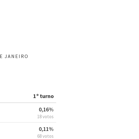
DE JANEIRO
1º turno
0,16%
18 votos
0,11%
68 votos