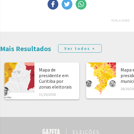
PUBLICIDADE
Mais Resultados
Ver todos +
Mapa de
Mapa e
presidente em
presid
Curitiba por
municíp
zonas eleitorais
28/10/20
31/10/2018
ELEIÇÕES