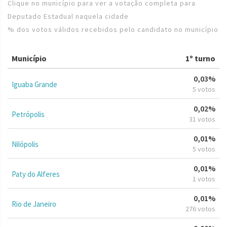
Clique no município para ver a votação completa para
Deputado Estadual naquela cidade
% dos votos válidos recebidos pelo candidato no município
Município
1º turno
0,03%
Iguaba Grande
5 votos
0,02%
Petrópolis
31 votos
0,01%
Nilópolis
5 votos
0,01%
Paty do Alferes
1 votos
0,01%
Rio de Janeiro
276 votos