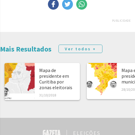
PUBLICIDADE
Mais Resultados
Ver todos +
Mapa de
Mapa e
presidente em
presid
Curitiba por
municíp
zonas eleitorais
28/10/20
31/10/2018
ELEIÇÕES