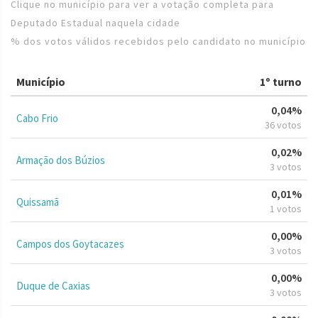
Clique no município para ver a votação completa para
Deputado Estadual naquela cidade
% dos votos válidos recebidos pelo candidato no município
Município
1º turno
0,04%
Cabo Frio
36 votos
0,02%
Armação dos Búzios
3 votos
0,01%
Quissamã
1 votos
0,00%
Campos dos Goytacazes
3 votos
0,00%
Duque de Caxias
3 votos