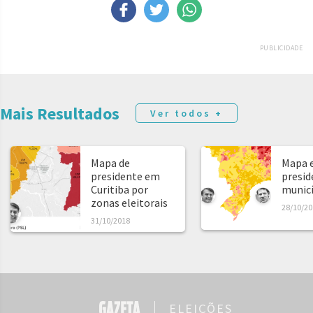
PUBLICIDADE
Mais Resultados
Ver todos +
Mapa de
Mapa e
presidente em
presid
Curitiba por
municíp
zonas eleitorais
28/10/20
31/10/2018
ELEIÇÕES