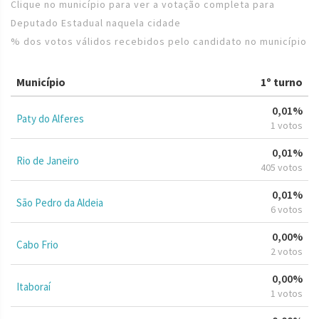
Clique no município para ver a votação completa para
Deputado Estadual naquela cidade
% dos votos válidos recebidos pelo candidato no município
Município
1º turno
0,01%
Paty do Alferes
1 votos
0,01%
Rio de Janeiro
405 votos
0,01%
São Pedro da Aldeia
6 votos
0,00%
Cabo Frio
2 votos
0,00%
Itaboraí
1 votos