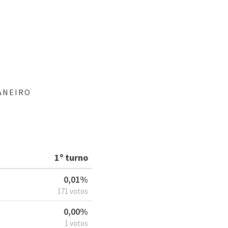
ANEIRO
1º turno
0,01%
171 votos
0,00%
1 votos