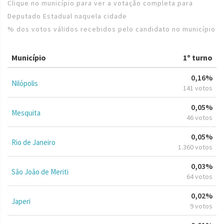
Clique no município para ver a votação completa para
Deputado Estadual naquela cidade
% dos votos válidos recebidos pelo candidato no município
Município
1º turno
0,16%
Nilópolis
141 votos
0,05%
Mesquita
46 votos
0,05%
Rio de Janeiro
1.360 votos
0,03%
São João de Meriti
64 votos
0,02%
Japeri
9 votos