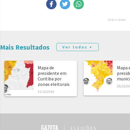
PUBLICIDADE
Mais Resultados
Ver todos +
Mapa de
Mapa e
presidente em
presid
Curitiba por
municíp
zonas eleitorais
28/10/20
31/10/2018
ELEIÇÕES