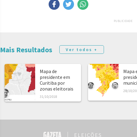
PUBLICIDADE
Mais Resultados
Ver todos +
Mapa de
Mapa e
presidente em
presid
Curitiba por
municíp
zonas eleitorais
28/10/20
31/10/2018
ELEIÇÕES