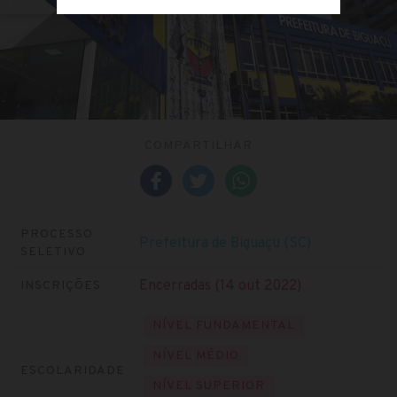
COMPARTILHAR
PROCESSO
Prefeitura de Biguaçu (SC)
SELETIVO
Encerradas (14 out 2022)
INSCRIÇÕES
NÍVEL FUNDAMENTAL
NÍVEL MÉDIO
ESCOLARIDADE
NÍVEL SUPERIOR