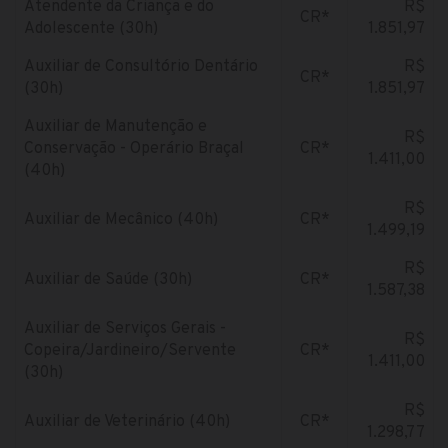
Atendente da Criança e do
R$
CR*
Adolescente (30h)
1.851,97
Auxiliar de Consultório Dentário
R$
CR*
(30h)
1.851,97
Auxiliar de Manutenção e
R$
Conservação - Operário Braçal
CR*
1.411,00
(40h)
R$
Auxiliar de Mecânico (40h)
CR*
1.499,19
R$
Auxiliar de Saúde (30h)
CR*
1.587,38
Auxiliar de Serviços Gerais -
R$
Copeira/Jardineiro/Servente
CR*
1.411,00
(30h)
R$
Auxiliar de Veterinário (40h)
CR*
1.298,77