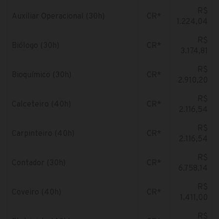
R$
Auxiliar Operacional (30h)
CR*
1.224,04
R$
Biólogo (30h)
CR*
3.174,81
R$
Bioquímico (30h)
CR*
2.910,20
R$
Calceteiro (40h)
CR*
2.116,54
R$
Carpinteiro (40h)
CR*
2.116,54
R$
Contador (30h)
CR*
6.758,14
R$
Coveiro (40h)
CR*
1.411,00
R$