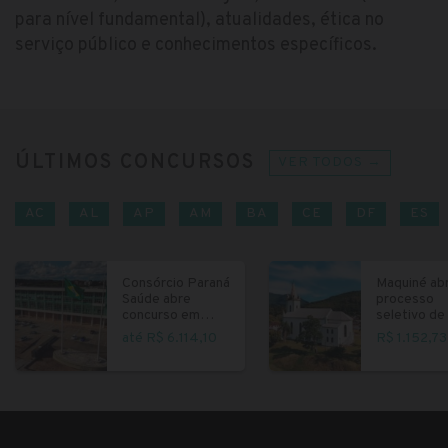
para nível fundamental), atualidades, ética no
serviço público e conhecimentos específicos.
ÚLTIMOS CONCURSOS
VER TODOS →
AC
AL
AP
AM
BA
CE
DF
ES
Consórcio Paraná
Maquiné ab
Saúde abre
processo
concurso em
seletivo de 
Curitiba
fundamenta
até R$ 6.114,10
R$ 1.152,73