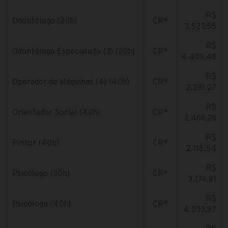
R$
Odontólogo (20h)
CR*
3.527,55
R$
Odontólogo Especialista (3) (20h)
CR*
4.409,48
R$
Operador de Máquinas (4) (40h)
CR*
2.381,07
R$
Orientador Social (40h)
CR*
2.469,28
R$
Pintor (40h)
CR*
2.116,54
R$
Psicólogo (30h)
CR*
3.174,81
R$
Psicólogo (40h)
CR*
4.033,87