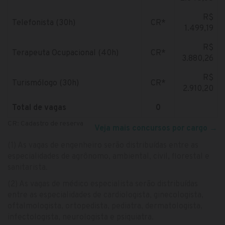
R$
Telefonista (30h)
CR*
1.499,19
R$
Terapeuta Ocupacional (40h)
CR*
3.880,26
R$
Turismólogo (30h)
CR*
2.910,20
Total de vagas
0
CR: Cadastro de reserva
Veja mais concursos por cargo
→
(1) As vagas de engenheiro serão distribuídas entre as
especialidades de agrônomo, ambiental, civil, florestal e
sanitarista.
(2) As vagas de médico especialista serão distribuídas
entre as especialidades de cardiologista, ginecologista,
oftalmologista, ortopedista, pediatra, dermatologista,
infectologista, neurologista e psiquiatra.