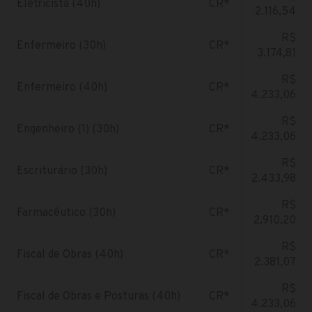
Eletricista (40h)
CR*
2.116,54
R$
Enfermeiro (30h)
CR*
3.174,81
R$
Enfermeiro (40h)
CR*
4.233,06
R$
Engenheiro (1) (30h)
CR*
4.233,06
R$
Escriturário (30h)
CR*
2.433,98
R$
Farmacêutico (30h)
CR*
2.910,20
R$
Fiscal de Obras (40h)
CR*
2.381,07
R$
Fiscal de Obras e Posturas (40h)
CR*
4.233,06