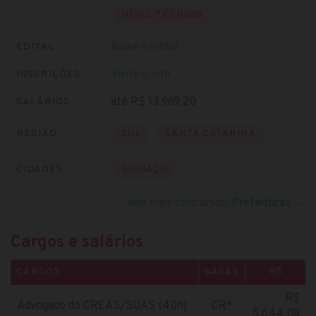
NÍVEL TÉCNICO
Baixe o edital
EDITAL
Visite o site
INSCRIÇÕES
até R$ 13.969,20
SALÁRIOS
REGIÃO
SUL
SANTA CATARINA
CIDADES
BIGUAÇU
Veja mais concursos:
Prefeituras
→
Cargos e salários
CARGOS
VAGAS
R$
R$
Advogado do CREAS/SUAS (40h)
CR*
5.644,08