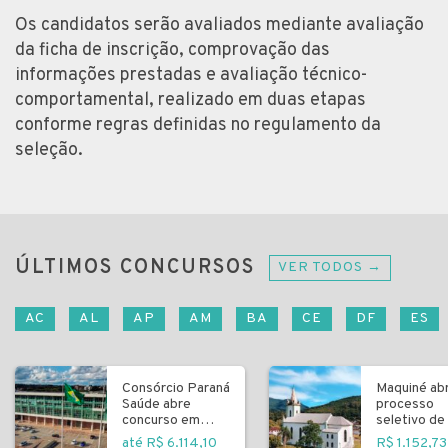
Os candidatos serão avaliados mediante avaliação
da ficha de inscrição, comprovação das
informações prestadas e avaliação técnico-
comportamental, realizado em duas etapas
conforme regras definidas no regulamento da
seleção.
ÚLTIMOS CONCURSOS
VER TODOS →
AC
AL
AP
AM
BA
CE
DF
ES
Consórcio Paraná
Maquiné ab
Saúde abre
processo
concurso em
seletivo de 
Curitiba
fundamenta
até R$ 6.114,10
R$ 1.152,73