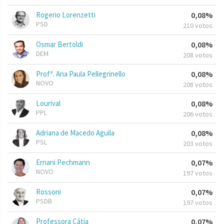
Rogerio Lorenzetti
0,08%
PSD
210 votos
Osmar Bertoldi
0,08%
DEM
208 votos
Profª. Ana Paula Pellegrinello
0,08%
NOVO
208 votos
Lourival
0,08%
PPL
206 votos
Adriana de Macedo Aguila
0,08%
PSL
203 votos
Ernani Pechmann
0,07%
NOVO
197 votos
Rossoni
0,07%
PSDB
197 votos
Professora Cátia
0,07%