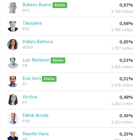
Rubens Bueno
0,67%
Eleito
PPS
1.792 votos
Takayama
0,66%
PSC
1.785 votos
Indiara Barbosa
0,65%
NOVO
1.757 votos
Luiz Nishimori
0,53%
Eleito
PR
1.431 votos
Enio Verri
0,51%
Eleito
PT
1.378 votos
Victória
0,48%
PT
1.282 votos
Edmar Arruda
0,43%
PSD
1.152 votos
Maurilio Viana
0,35%
PP