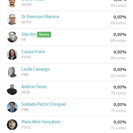
NOVO
89 votos
Dr Emerson Vilanova
0,03%
NOVO
89 votos
Giacobo
0,03%
Eleito
PR
89 votos
Cassia Freire
0,03%
PATRI
86 votos
Leslie Camargo
0,03%
PRB
82 votos
Amilton Farias
0,03%
REDE
76 votos
Soldado Pastor Ezequiel
0,03%
PRB
75 votos
Maria Aline Gonçalves
0,03%
PSOL
71 votos