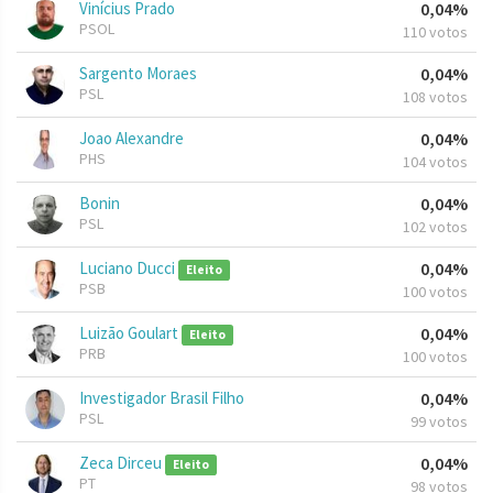
Vinícius Prado
0,04%
PSOL
110 votos
Sargento Moraes
0,04%
PSL
108 votos
Joao Alexandre
0,04%
PHS
104 votos
Bonin
0,04%
PSL
102 votos
Luciano Ducci
0,04%
Eleito
PSB
100 votos
Luizão Goulart
0,04%
Eleito
PRB
100 votos
Investigador Brasil Filho
0,04%
PSL
99 votos
Zeca Dirceu
0,04%
Eleito
PT
98 votos