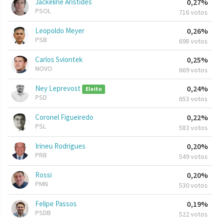
Jackeline Aristides
0,27%
PSOL
716 votos
Leopoldo Meyer
0,26%
PSB
698 votos
Carlos Sviontek
0,25%
NOVO
669 votos
Ney Leprevost
0,24%
Eleito
PSD
653 votos
Coronel Figueiredo
0,22%
PSL
583 votos
Irineu Rodrigues
0,20%
PRB
549 votos
Rossi
0,20%
PMN
530 votos
Felipe Passos
0,19%
PSDB
522 votos