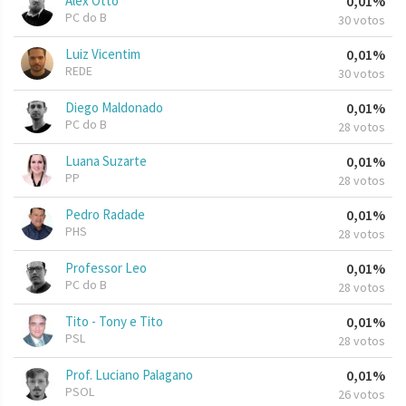
Alex Otto
0,01%
PC do B
30 votos
Luiz Vicentim
0,01%
REDE
30 votos
Diego Maldonado
0,01%
PC do B
28 votos
Luana Suzarte
0,01%
PP
28 votos
Pedro Radade
0,01%
PHS
28 votos
Professor Leo
0,01%
PC do B
28 votos
Tito - Tony e Tito
0,01%
PSL
28 votos
Prof. Luciano Palagano
0,01%
PSOL
26 votos