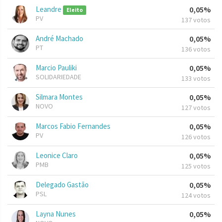
Leandre
0,05%
Eleito
PV
137 votos
André Machado
0,05%
PT
136 votos
Marcio Pauliki
0,05%
SOLIDARIEDADE
133 votos
Silmara Montes
0,05%
NOVO
127 votos
Marcos Fabio Fernandes
0,05%
PV
126 votos
Leonice Claro
0,05%
PMB
125 votos
Delegado Gastão
0,05%
PSL
124 votos
Layna Nunes
0,05%