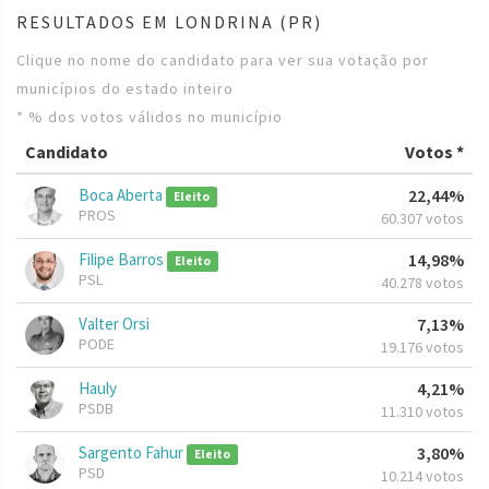
RESULTADOS EM LONDRINA (PR)
Clique no nome do candidato para ver sua votação por
municípios do estado inteiro
* % dos votos válidos no município
Candidato
Votos *
Boca Aberta
22,44%
Eleito
PROS
60.307 votos
Filipe Barros
14,98%
Eleito
PSL
40.278 votos
Valter Orsi
7,13%
PODE
19.176 votos
Hauly
4,21%
PSDB
11.310 votos
Sargento Fahur
3,80%
Eleito
PSD
10.214 votos