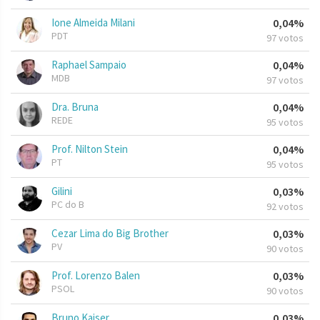
Ione Almeida Milani
0,04%
PDT
97 votos
Raphael Sampaio
0,04%
MDB
97 votos
Dra. Bruna
0,04%
REDE
95 votos
Prof. Nilton Stein
0,04%
PT
95 votos
Gilini
0,03%
PC do B
92 votos
Cezar Lima do Big Brother
0,03%
PV
90 votos
Prof. Lorenzo Balen
0,03%
PSOL
90 votos
Bruno Kaiser
0,03%