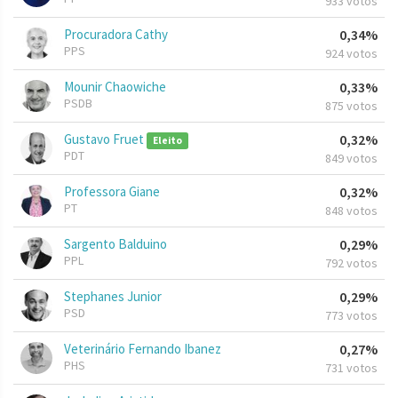
933 votos
Procuradora Cathy
0,34%
PPS
924 votos
Mounir Chaowiche
0,33%
PSDB
875 votos
Gustavo Fruet
0,32%
Eleito
PDT
849 votos
Professora Giane
0,32%
PT
848 votos
Sargento Balduino
0,29%
PPL
792 votos
Stephanes Junior
0,29%
PSD
773 votos
Veterinário Fernando Ibanez
0,27%
PHS
731 votos