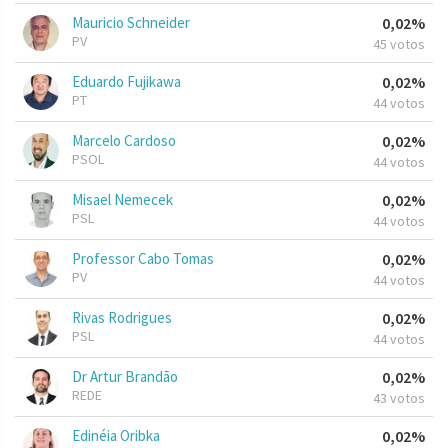
Mauricio Schneider
0,02%
PV
45 votos
Eduardo Fujikawa
0,02%
PT
44 votos
Marcelo Cardoso
0,02%
PSOL
44 votos
Misael Nemecek
0,02%
PSL
44 votos
Professor Cabo Tomas
0,02%
PV
44 votos
Rivas Rodrigues
0,02%
PSL
44 votos
Dr Artur Brandão
0,02%
REDE
43 votos
Edinéia Oribka
0,02%