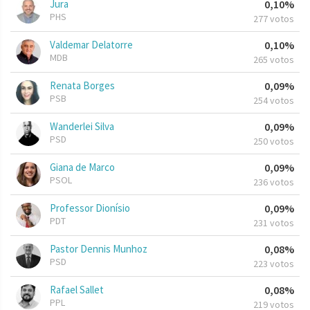
Jura
0,10%
PHS
277 votos
Valdemar Delatorre
0,10%
MDB
265 votos
Renata Borges
0,09%
PSB
254 votos
Wanderlei Silva
0,09%
PSD
250 votos
Giana de Marco
0,09%
PSOL
236 votos
Professor Dionísio
0,09%
PDT
231 votos
Pastor Dennis Munhoz
0,08%
PSD
223 votos
Rafael Sallet
0,08%
PPL
219 votos