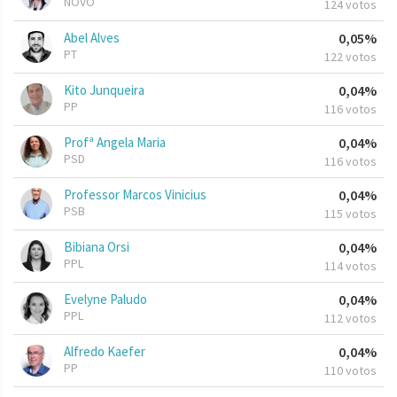
NOVO
124 votos
Abel Alves
0,05%
PT
122 votos
Kito Junqueira
0,04%
PP
116 votos
Profª Angela Maria
0,04%
PSD
116 votos
Professor Marcos Vinicius
0,04%
PSB
115 votos
Bibiana Orsi
0,04%
PPL
114 votos
Evelyne Paludo
0,04%
PPL
112 votos
Alfredo Kaefer
0,04%
PP
110 votos