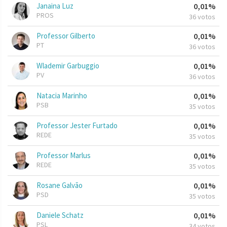
Janaina Luz
0,01%
PROS
36 votos
Professor Gilberto
0,01%
PT
36 votos
Wlademir Garbuggio
0,01%
PV
36 votos
Natacia Marinho
0,01%
PSB
35 votos
Professor Jester Furtado
0,01%
REDE
35 votos
Professor Marlus
0,01%
REDE
35 votos
Rosane Galvão
0,01%
PSD
35 votos
Daniele Schatz
0,01%
PSL
34 votos