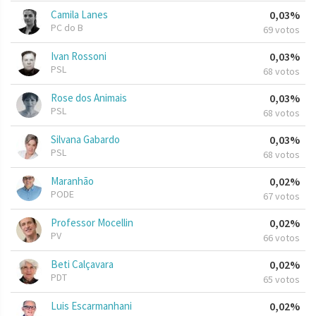
Camila Lanes
0,03%
PC do B
69 votos
Ivan Rossoni
0,03%
PSL
68 votos
Rose dos Animais
0,03%
PSL
68 votos
Silvana Gabardo
0,03%
PSL
68 votos
Maranhão
0,02%
PODE
67 votos
Professor Mocellin
0,02%
PV
66 votos
Beti Calçavara
0,02%
PDT
65 votos
Luis Escarmanhani
0,02%