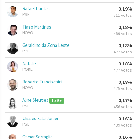
Rafael Dantas
0,19%
PSB
511 votos
Tiago Martines
0,18%
NOVO
489 votos
Geraldino da Zona Leste
0,18%
PPL
477 votos
Natalie
0,18%
PODE
477 votos
Roberto Francischini
0,18%
NOVO
475 votos
Aline Sleutjes
0,17%
Eleito
PSL
456 votos
Ulisses Falci Junior
0,16%
PSD
439 votos
Osmar Serraglio
0,16%