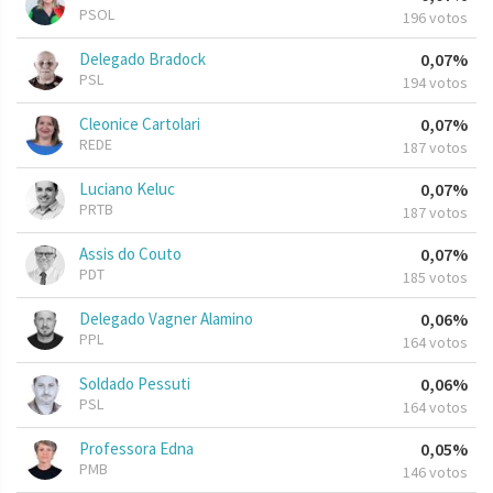
PSOL
196 votos
Delegado Bradock
0,07%
PSL
194 votos
Cleonice Cartolari
0,07%
REDE
187 votos
Luciano Keluc
0,07%
PRTB
187 votos
Assis do Couto
0,07%
PDT
185 votos
Delegado Vagner Alamino
0,06%
PPL
164 votos
Soldado Pessuti
0,06%
PSL
164 votos
Professora Edna
0,05%
PMB
146 votos