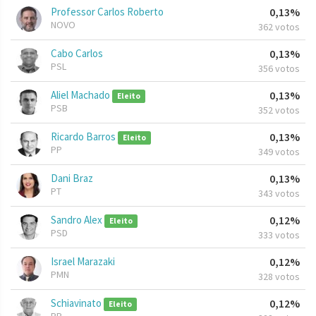
Professor Carlos Roberto
0,13%
NOVO
362 votos
Cabo Carlos
0,13%
PSL
356 votos
Aliel Machado
0,13%
Eleito
PSB
352 votos
Ricardo Barros
0,13%
Eleito
PP
349 votos
Dani Braz
0,13%
PT
343 votos
Sandro Alex
0,12%
Eleito
PSD
333 votos
Israel Marazaki
0,12%
PMN
328 votos
Schiavinato
0,12%
Eleito