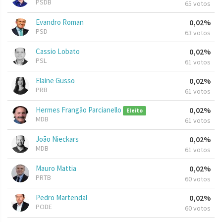
PSDB
65 votos
Evandro Roman
0,02%
PSD
63 votos
Cassio Lobato
0,02%
PSL
61 votos
Elaine Gusso
0,02%
PRB
61 votos
Hermes Frangão Parcianello
0,02%
Eleito
MDB
61 votos
João Nieckars
0,02%
MDB
61 votos
Mauro Mattia
0,02%
PRTB
60 votos
Pedro Martendal
0,02%
PODE
60 votos