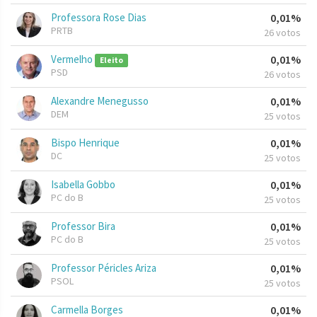
Professora Rose Dias
0,01%
PRTB
26 votos
Vermelho
0,01%
Eleito
PSD
26 votos
Alexandre Menegusso
0,01%
DEM
25 votos
Bispo Henrique
0,01%
DC
25 votos
Isabella Gobbo
0,01%
PC do B
25 votos
Professor Bira
0,01%
PC do B
25 votos
Professor Péricles Ariza
0,01%
PSOL
25 votos
Carmella Borges
0,01%