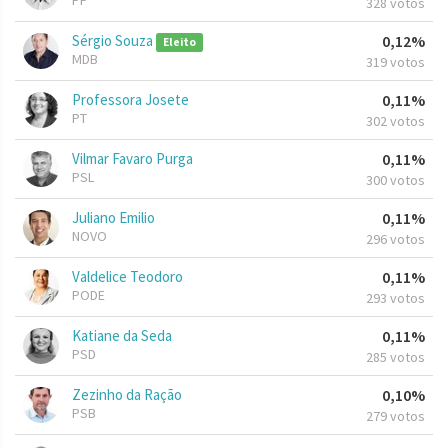
PP
328 votos
Sérgio Souza
0,12%
Eleito
MDB
319 votos
Professora Josete
0,11%
PT
302 votos
Vilmar Favaro Purga
0,11%
PSL
300 votos
Juliano Emilio
0,11%
NOVO
296 votos
Valdelice Teodoro
0,11%
PODE
293 votos
Katiane da Seda
0,11%
PSD
285 votos
Zezinho da Ração
0,10%
PSB
279 votos