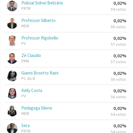
Policial Sidnei Belizário
0,02%
PRTB
59 votos
Professor Silberto
0,02%
MDB
58 votos
Professor Rigobello
0,02%
PV
57 votos
Zé Claudio
0,02%
PMN
57 votos
Gianni Broetto Raini
0,02%
PC do B
56 votos
Kelly Costa
0,02%
PV
56 votos
Pedagoga Silene
0,02%
MDB
54 votos
Sera
0,02%
PRTB
54 votos