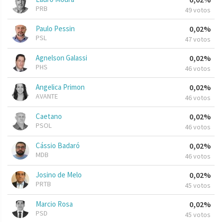
PRB
49 votos
Paulo Pessin
0,02%
PSL
47 votos
Agnelson Galassi
0,02%
PHS
46 votos
Angelica Primon
0,02%
AVANTE
46 votos
Caetano
0,02%
PSOL
46 votos
Cássio Badaró
0,02%
MDB
46 votos
Josino de Melo
0,02%
PRTB
45 votos
Marcio Rosa
0,02%
PSD
45 votos