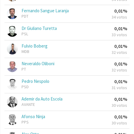
Fernando Sangue Laranja
0,01%
PDT
34 votos
Dr Giuliano Turetta
0,01%
PSL
33 votos
Fulvio Boberg
0,01%
MDB
32 votos
Neveraldo Oliboni
0,01%
PT
32 votos
Pedro Nespolo
0,01%
PSD
31 votos
Ademir da Auto Escola
0,01%
AVANTE
30 votos
Afonso Ninja
0,01%
PPS
30 votos