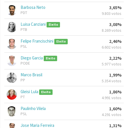
Barbosa Neto
3,65%
PDT
9.803 votos
Luisa Canziani
3,08%
Eleito
PTB
8.269 votos
Felipe Francischini
2,46%
Eleito
PSL
6.602 votos
Diego Garcia
2,22%
Eleito
PODE
5.977 votos
Marco Brasil
1,99%
PP
5.354 votos
Gleisi Lula
1,86%
Eleito
PT
4.991 votos
Paulinho Vilela
1,60%
PSL
4.291 votos
Jose Maria Ferreira
1,31%