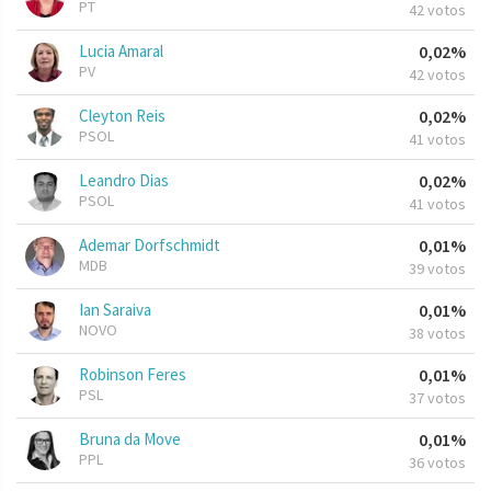
PT
42 votos
Lucia Amaral
0,02%
PV
42 votos
Cleyton Reis
0,02%
PSOL
41 votos
Leandro Dias
0,02%
PSOL
41 votos
Ademar Dorfschmidt
0,01%
MDB
39 votos
Ian Saraiva
0,01%
NOVO
38 votos
Robinson Feres
0,01%
PSL
37 votos
Bruna da Move
0,01%
PPL
36 votos