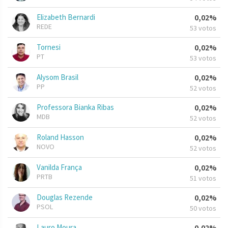
Elizabeth Bernardi
0,02%
REDE
53 votos
Tornesi
0,02%
PT
53 votos
Alysom Brasil
0,02%
PP
52 votos
Professora Bianka Ribas
0,02%
MDB
52 votos
Roland Hasson
0,02%
NOVO
52 votos
Vanilda França
0,02%
PRTB
51 votos
Douglas Rezende
0,02%
PSOL
50 votos
Lauro Moura
0,02%