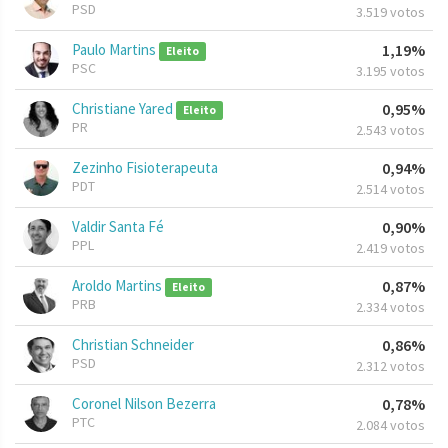
PSD
3.519 votos
Paulo Martins
1,19%
Eleito
PSC
3.195 votos
Christiane Yared
0,95%
Eleito
PR
2.543 votos
Zezinho Fisioterapeuta
0,94%
PDT
2.514 votos
Valdir Santa Fé
0,90%
PPL
2.419 votos
Aroldo Martins
0,87%
Eleito
PRB
2.334 votos
Christian Schneider
0,86%
PSD
2.312 votos
Coronel Nilson Bezerra
0,78%
PTC
2.084 votos