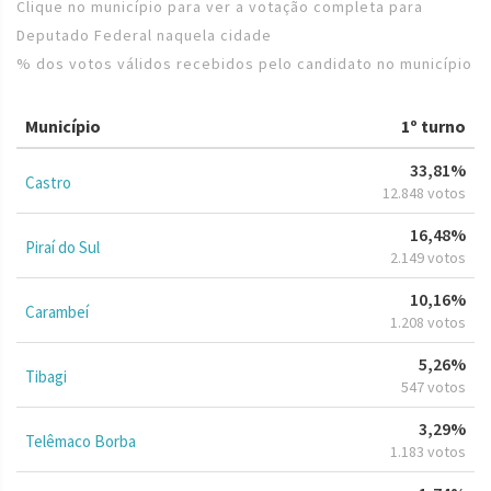
Clique no município para ver a votação completa para
Deputado Federal naquela cidade
% dos votos válidos recebidos pelo candidato no município
Município
1º turno
33,81%
Castro
12.848 votos
16,48%
Piraí do Sul
2.149 votos
10,16%
Carambeí
1.208 votos
5,26%
Tibagi
547 votos
3,29%
Telêmaco Borba
1.183 votos