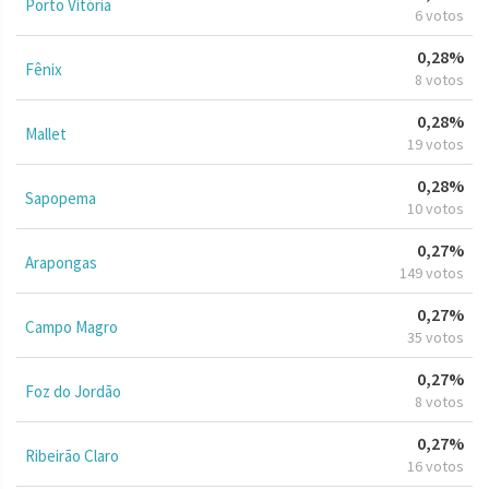
Porto Vitória
6 votos
0,28%
Fênix
8 votos
0,28%
Mallet
19 votos
0,28%
Sapopema
10 votos
0,27%
Arapongas
149 votos
0,27%
Campo Magro
35 votos
0,27%
Foz do Jordão
8 votos
0,27%
Ribeirão Claro
16 votos