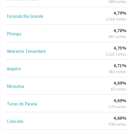
580 votos
4,79%
Fazenda Rio Grande
2.218 votos
4,78%
Pitanga
887 votos
4,75%
Almirante Tamandaré
2.221 votos
4,71%
Ampére
482 votos
4,69%
Miraselva
67 votos
4,69%
Tunas do Paraná
170 votos
4,68%
Colorado
536 votos