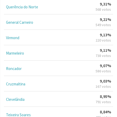
9,31%
Querência do Norte
568 votos
9,21%
General Carneiro
549 votos
9,13%
Virmond
220 votos
9,11%
Marmeleiro
738 votos
9,07%
Roncador
586 votos
9,03%
Cruzmaltina
167 votos
8,95%
Clevelândia
791 votos
8,84%
Teixeira Soares