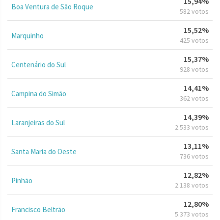
15,94%
Boa Ventura de São Roque
582 votos
15,52%
Marquinho
425 votos
15,37%
Centenário do Sul
928 votos
14,41%
Campina do Simão
362 votos
14,39%
Laranjeiras do Sul
2.533 votos
13,11%
Santa Maria do Oeste
736 votos
12,82%
Pinhão
2.138 votos
12,80%
Francisco Beltrão
5.373 votos