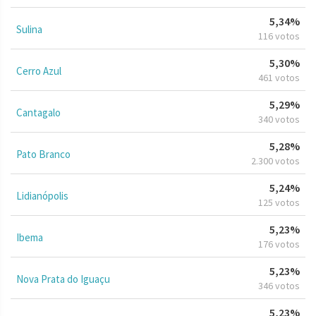
5,34%
Sulina
116 votos
5,30%
Cerro Azul
461 votos
5,29%
Cantagalo
340 votos
5,28%
Pato Branco
2.300 votos
5,24%
Lidianópolis
125 votos
5,23%
Ibema
176 votos
5,23%
Nova Prata do Iguaçu
346 votos
5,23%