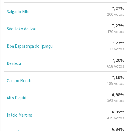
7,27%
Salgado Filho
200 votos
7,27%
São João do Ivaí
470 votos
7,22%
Boa Esperança do Iguaçu
132 votos
7,20%
Realeza
698 votos
7,16%
Campo Bonito
185 votos
6,98%
Alto Piquiri
363 votos
6,95%
Inácio Martins
439 votos
6,84%