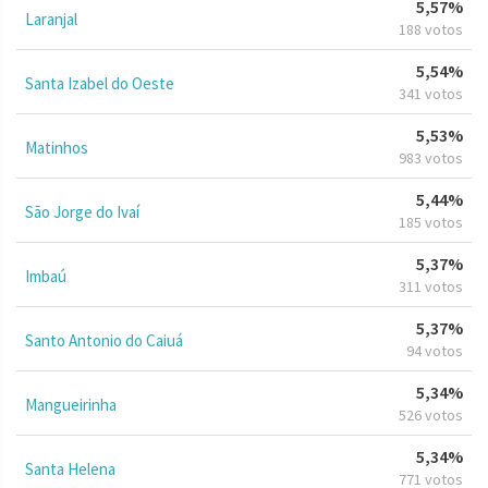
5,57%
Laranjal
188 votos
5,54%
Santa Izabel do Oeste
341 votos
5,53%
Matinhos
983 votos
5,44%
São Jorge do Ivaí
185 votos
5,37%
Imbaú
311 votos
5,37%
Santo Antonio do Caiuá
94 votos
5,34%
Mangueirinha
526 votos
5,34%
Santa Helena
771 votos