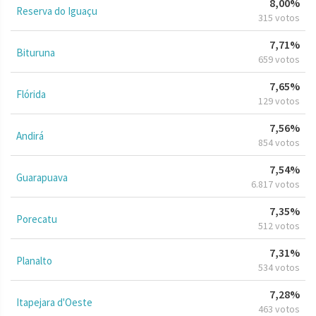
8,00%
Reserva do Iguaçu
315 votos
7,71%
Bituruna
659 votos
7,65%
Flórida
129 votos
7,56%
Andirá
854 votos
7,54%
Guarapuava
6.817 votos
7,35%
Porecatu
512 votos
7,31%
Planalto
534 votos
7,28%
Itapejara d'Oeste
463 votos