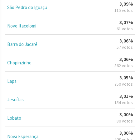
3,09%
São Pedro do Iguaçu
115 votos
3,07%
Novo Itacolomi
61 votos
3,06%
Barra do Jacaré
57 votos
3,06%
Chopinzinho
362 votos
3,05%
Lapa
750 votos
3,01%
Jesuítas
154 votos
3,00%
Lobato
80 votos
3,00%
Nova Esperança
408 votos