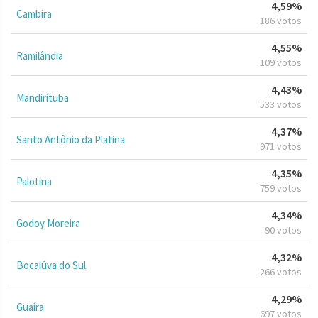
4,59%
Cambira
186 votos
4,55%
Ramilândia
109 votos
4,43%
Mandirituba
533 votos
4,37%
Santo Antônio da Platina
971 votos
4,35%
Palotina
759 votos
4,34%
Godoy Moreira
90 votos
4,32%
Bocaiúva do Sul
266 votos
4,29%
Guaíra
697 votos