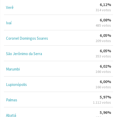
6,12%
Verê
314 votos
6,08%
Ivaí
485 votos
6,05%
Coronel Domingos Soares
209 votos
6,05%
São Jerônimo da Serra
353 votos
6,02%
Marumbi
166 votos
6,00%
Lupionópolis
166 votos
5,97%
Palmas
1.112 votos
5,96%
Abatiá