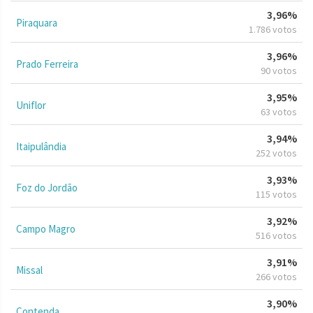
3,96%
Piraquara
1.786 votos
3,96%
Prado Ferreira
90 votos
3,95%
Uniflor
63 votos
3,94%
Itaipulândia
252 votos
3,93%
Foz do Jordão
115 votos
3,92%
Campo Magro
516 votos
3,91%
Missal
266 votos
3,90%
Contenda