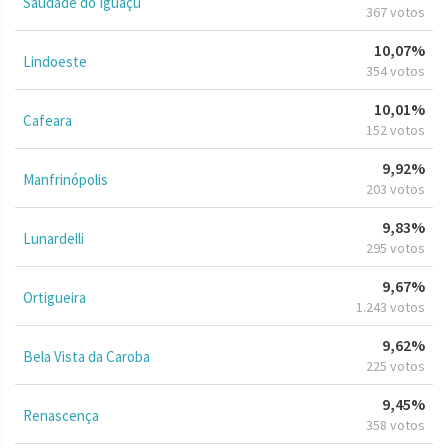
Saudade do Iguaçu
367 votos
10,07%
Lindoeste
354 votos
10,01%
Cafeara
152 votos
9,92%
Manfrinópolis
203 votos
9,83%
Lunardelli
295 votos
9,67%
Ortigueira
1.243 votos
9,62%
Bela Vista da Caroba
225 votos
9,45%
Renascença
358 votos