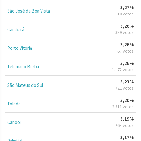
3,27%
São José da Boa Vista
110 votos
3,26%
Cambará
389 votos
3,26%
Porto Vitória
67 votos
3,26%
Telêmaco Borba
1.172 votos
3,23%
São Mateus do Sul
722 votos
3,20%
Toledo
2.311 votos
3,19%
Candói
264 votos
3,17%
Palmital