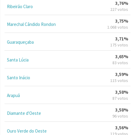
3,76%
Ribeirão Claro
227 votos
3,75%
Marechal Cândido Rondon
1.068 votos
3,71%
Guaraqueçaba
175 votos
3,65%
Santa Lúcia
83 votos
3,59%
Santo Inácio
115 votos
3,58%
Arapuã
87 votos
3,58%
Diamante d'Oeste
96 votos
3,56%
Ouro Verde do Oeste
119 votos