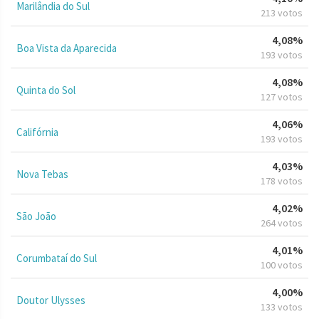
Marilândia do Sul
213 votos
4,08%
Boa Vista da Aparecida
193 votos
4,08%
Quinta do Sol
127 votos
4,06%
Califórnia
193 votos
4,03%
Nova Tebas
178 votos
4,02%
São João
264 votos
4,01%
Corumbataí do Sul
100 votos
4,00%
Doutor Ulysses
133 votos