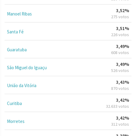
3,52%
Manoel Ribas
275 votos
3,51%
Santa Fé
226 votos
3,49%
Guaratuba
608 votos
3,49%
São Miguel do Iguaçu
526 votos
3,43%
União da Vitória
870 votos
3,42%
Curitiba
32.633 votos
3,42%
Morretes
312 votos
3,38%