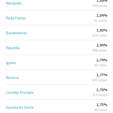
2,89%
Mariópolis
109 votos
2,84%
Paula Freitas
81 votos
2,80%
Bandeirantes
520 votos
2,80%
Paiçandu
498 votos
2,79%
Iguatu
43 votos
2,77%
Reserva
381 votos
2,76%
Cornélio Procópio
715 votos
2,75%
Iracema do Oeste
46 votos