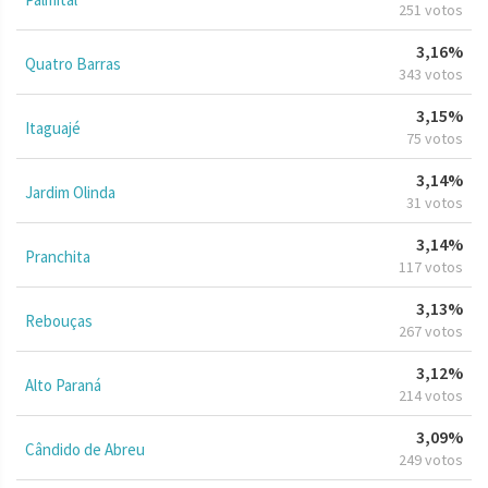
251 votos
3,16%
Quatro Barras
343 votos
3,15%
Itaguajé
75 votos
3,14%
Jardim Olinda
31 votos
3,14%
Pranchita
117 votos
3,13%
Rebouças
267 votos
3,12%
Alto Paraná
214 votos
3,09%
Cândido de Abreu
249 votos