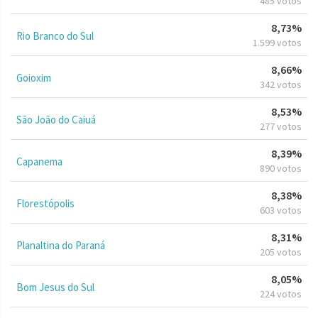
485 votos
8,73%
Rio Branco do Sul
1.599 votos
8,66%
Goioxim
342 votos
8,53%
São João do Caiuá
277 votos
8,39%
Capanema
890 votos
8,38%
Florestópolis
603 votos
8,31%
Planaltina do Paraná
205 votos
8,05%
Bom Jesus do Sul
224 votos