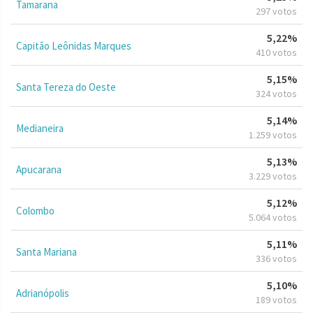
Tamarana
297 votos
5,22%
Capitão Leônidas Marques
410 votos
5,15%
Santa Tereza do Oeste
324 votos
5,14%
Medianeira
1.259 votos
5,13%
Apucarana
3.229 votos
5,12%
Colombo
5.064 votos
5,11%
Santa Mariana
336 votos
5,10%
Adrianópolis
189 votos