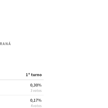
ARANÁ
1º turno
0,30%
3 votos
0,17%
4 votos