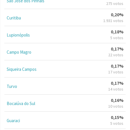
São José dos Pinhais
275 votos
0,20%
Curitiba
1.931 votos
0,18%
Lupionópolis
5 votos
0,17%
Campo Magro
22 votos
0,17%
Siqueira Campos
17 votos
0,17%
Turvo
14 votos
0,16%
Bocaiúva do Sul
10 votos
0,15%
Guaraci
5 votos