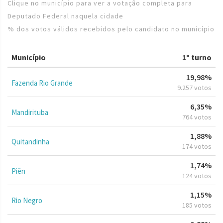
Clique no município para ver a votação completa para
Deputado Federal naquela cidade
% dos votos válidos recebidos pelo candidato no município
Município
1º turno
19,98%
Fazenda Rio Grande
9.257 votos
6,35%
Mandirituba
764 votos
1,88%
Quitandinha
174 votos
1,74%
Piên
124 votos
1,15%
Rio Negro
185 votos