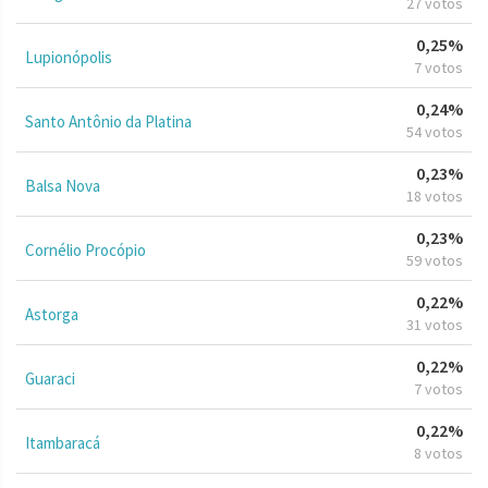
27 votos
0,25%
Lupionópolis
7 votos
0,24%
Santo Antônio da Platina
54 votos
0,23%
Balsa Nova
18 votos
0,23%
Cornélio Procópio
59 votos
0,22%
Astorga
31 votos
0,22%
Guaraci
7 votos
0,22%
Itambaracá
8 votos