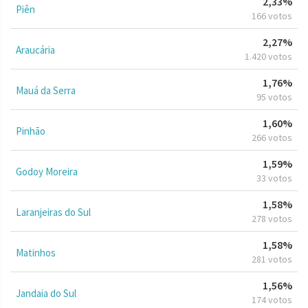
2,33%
Piên
166 votos
2,27%
Araucária
1.420 votos
1,76%
Mauá da Serra
95 votos
1,60%
Pinhão
266 votos
1,59%
Godoy Moreira
33 votos
1,58%
Laranjeiras do Sul
278 votos
1,58%
Matinhos
281 votos
1,56%
Jandaia do Sul
174 votos