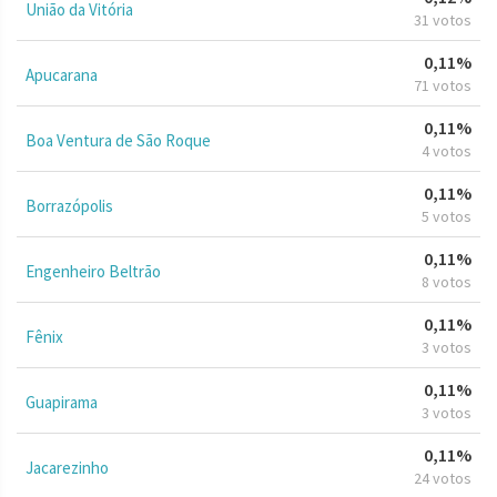
União da Vitória
31 votos
0,11%
Apucarana
71 votos
0,11%
Boa Ventura de São Roque
4 votos
0,11%
Borrazópolis
5 votos
0,11%
Engenheiro Beltrão
8 votos
0,11%
Fênix
3 votos
0,11%
Guapirama
3 votos
0,11%
Jacarezinho
24 votos