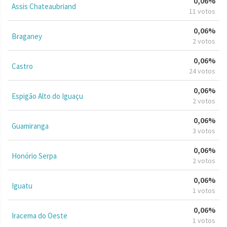
0,06%
Assis Chateaubriand
11 votos
0,06%
Braganey
2 votos
0,06%
Castro
24 votos
0,06%
Espigão Alto do Iguaçu
2 votos
0,06%
Guamiranga
3 votos
0,06%
Honório Serpa
2 votos
0,06%
Iguatu
1 votos
0,06%
Iracema do Oeste
1 votos