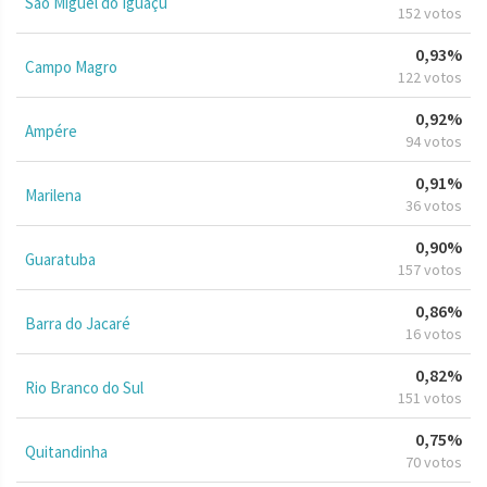
São Miguel do Iguaçu
152 votos
0,93%
Campo Magro
122 votos
0,92%
Ampére
94 votos
0,91%
Marilena
36 votos
0,90%
Guaratuba
157 votos
0,86%
Barra do Jacaré
16 votos
0,82%
Rio Branco do Sul
151 votos
0,75%
Quitandinha
70 votos