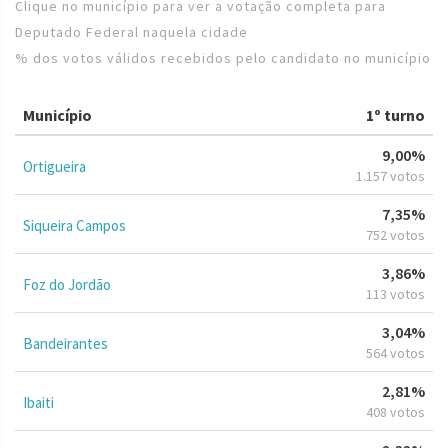
Clique no município para ver a votação completa para
Deputado Federal naquela cidade
% dos votos válidos recebidos pelo candidato no município
Município
1º turno
9,00%
Ortigueira
1.157 votos
7,35%
Siqueira Campos
752 votos
3,86%
Foz do Jordão
113 votos
3,04%
Bandeirantes
564 votos
2,81%
Ibaiti
408 votos