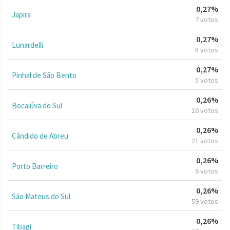
0,27%
Japira
7 votos
0,27%
Lunardelli
8 votos
0,27%
Pinhal de São Bento
5 votos
0,26%
Bocaiúva do Sul
16 votos
0,26%
Cândido de Abreu
21 votos
0,26%
Porto Barreiro
6 votos
0,26%
São Mateus do Sul
59 votos
0,26%
Tibagi