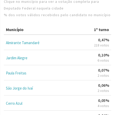
Clique no município para ver a votação completa para
Deputado Federal naquela cidade
% dos votos válidos recebidos pelo candidato no município
Município
1º turno
0,47%
Almirante Tamandaré
218 votos
0,10%
Jardim Alegre
6 votos
0,07%
Paula Freitas
2 votos
0,06%
São Jorge do Ivaí
2 votos
0,05%
Cerro Azul
4 votos