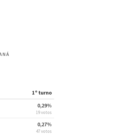
RANÁ
1º turno
0,29%
19 votos
0,27%
47 votos