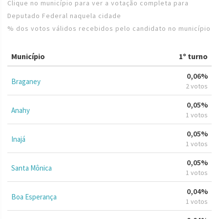
Clique no município para ver a votação completa para
Deputado Federal naquela cidade
% dos votos válidos recebidos pelo candidato no município
Município
1º turno
0,06%
Braganey
2 votos
0,05%
Anahy
1 votos
0,05%
Inajá
1 votos
0,05%
Santa Mônica
1 votos
0,04%
Boa Esperança
1 votos