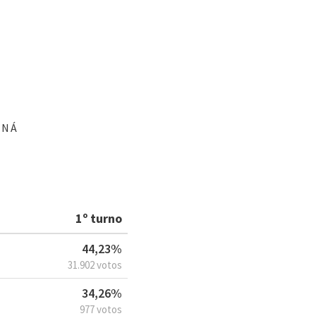
ANÁ
1º turno
44,23%
31.902 votos
34,26%
977 votos