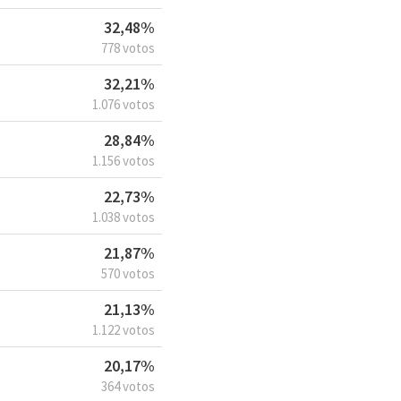
32,48%
778 votos
32,21%
1.076 votos
28,84%
1.156 votos
22,73%
1.038 votos
21,87%
570 votos
21,13%
1.122 votos
20,17%
364 votos