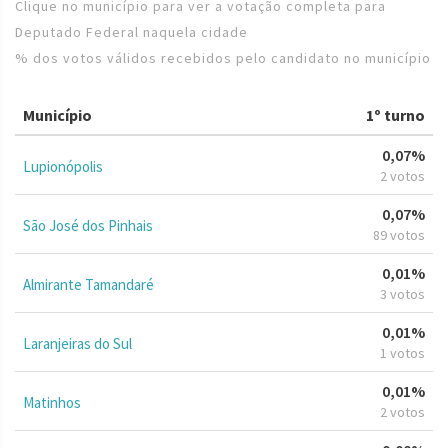
Clique no município para ver a votação completa para
Deputado Federal naquela cidade
% dos votos válidos recebidos pelo candidato no município
Município
1º turno
0,07%
Lupionópolis
2 votos
0,07%
São José dos Pinhais
89 votos
0,01%
Almirante Tamandaré
3 votos
0,01%
Laranjeiras do Sul
1 votos
0,01%
Matinhos
2 votos