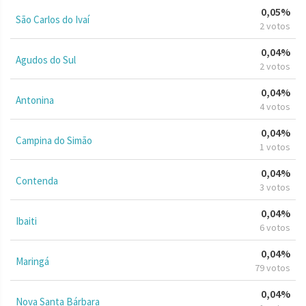
0,05%
São Carlos do Ivaí
2 votos
0,04%
Agudos do Sul
2 votos
0,04%
Antonina
4 votos
0,04%
Campina do Simão
1 votos
0,04%
Contenda
3 votos
0,04%
Ibaiti
6 votos
0,04%
Maringá
79 votos
0,04%
Nova Santa Bárbara