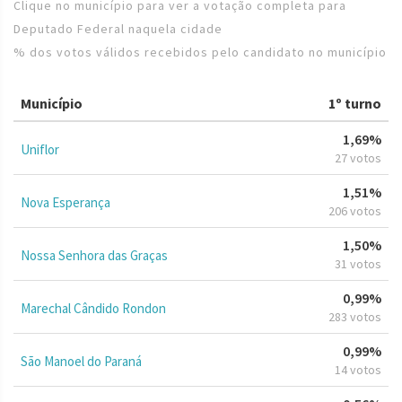
Clique no município para ver a votação completa para
Deputado Federal naquela cidade
% dos votos válidos recebidos pelo candidato no município
Município
1º turno
1,69%
Uniflor
27 votos
1,51%
Nova Esperança
206 votos
1,50%
Nossa Senhora das Graças
31 votos
0,99%
Marechal Cândido Rondon
283 votos
0,99%
São Manoel do Paraná
14 votos