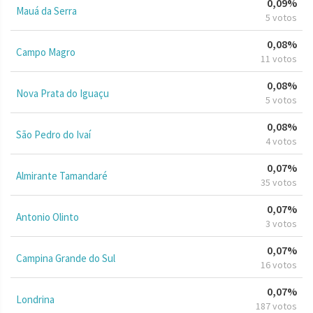
0,09%
Mauá da Serra
5 votos
0,08%
Campo Magro
11 votos
0,08%
Nova Prata do Iguaçu
5 votos
0,08%
São Pedro do Ivaí
4 votos
0,07%
Almirante Tamandaré
35 votos
0,07%
Antonio Olinto
3 votos
0,07%
Campina Grande do Sul
16 votos
0,07%
Londrina
187 votos