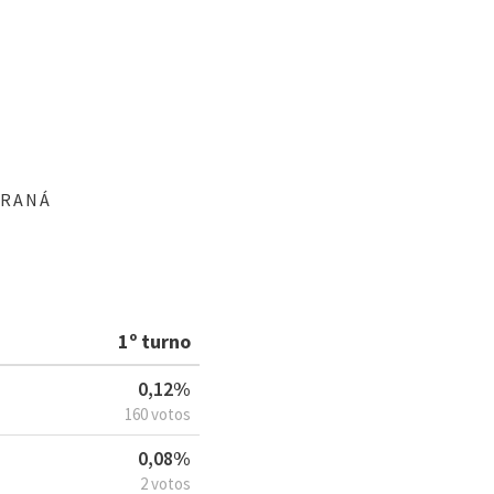
ARANÁ
1º turno
0,12%
160 votos
0,08%
2 votos