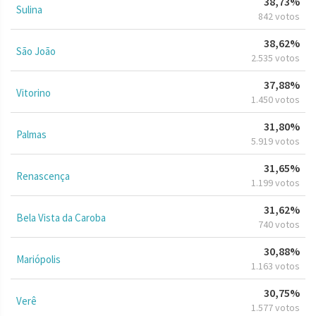
38,73%
Sulina
842 votos
38,62%
São João
2.535 votos
37,88%
Vitorino
1.450 votos
31,80%
Palmas
5.919 votos
31,65%
Renascença
1.199 votos
31,62%
Bela Vista da Caroba
740 votos
30,88%
Mariópolis
1.163 votos
30,75%
Verê
1.577 votos