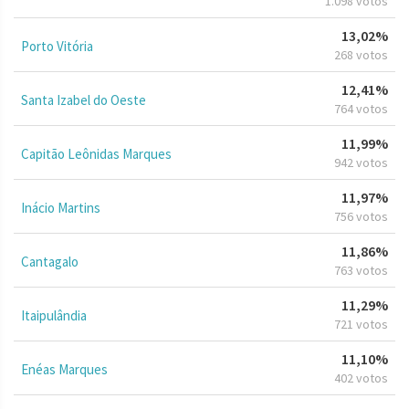
1.098 votos
13,02%
Porto Vitória
268 votos
12,41%
Santa Izabel do Oeste
764 votos
11,99%
Capitão Leônidas Marques
942 votos
11,97%
Inácio Martins
756 votos
11,86%
Cantagalo
763 votos
11,29%
Itaipulândia
721 votos
11,10%
Enéas Marques
402 votos