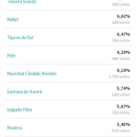
Teixeira Soares
369 votos
6,62%
Mallet
449 votos
6,47%
Tijucas do Sul
506 votos
6,28%
Piên
448 votos
6,18%
Marechal Cândido Rondon
1.758 votos
5,74%
Santana do Itararé
180 votos
5,67%
Salgado Filho
156 votos
5,45%
Realeza
529 votos