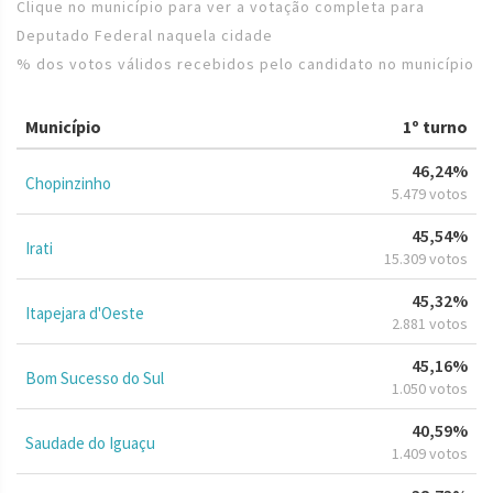
Clique no município para ver a votação completa para
Deputado Federal naquela cidade
% dos votos válidos recebidos pelo candidato no município
Município
1º turno
46,24%
Chopinzinho
5.479 votos
45,54%
Irati
15.309 votos
45,32%
Itapejara d'Oeste
2.881 votos
45,16%
Bom Sucesso do Sul
1.050 votos
40,59%
Saudade do Iguaçu
1.409 votos