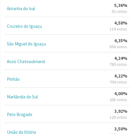
5,36%
Ariranha do Ivaí
92 votos
4,58%
Cruzeiro do Iguaçu
119 votos
4,35%
São Miguel do Iguaçu
656 votos
4,24%
Assis Chateaubriand
780 votos
4,22%
Pinhão
704 votos
4,00%
Marilândia do Sul
208 votos
3,92%
Pato Bragado
129 votos
3,50%
União da Vitória