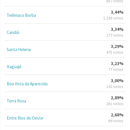
887 votos
3,44%
Telêmaco Borba
1.236 votos
3,34%
Candói
277 votos
3,29%
Santa Helena
475 votos
3,23%
Itaguajé
77 votos
3,00%
Boa Vista da Aparecida
142 votos
2,89%
Terra Roxa
281 votos
2,68%
Entre Rios do Oeste
69 votos