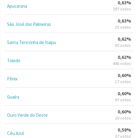
0,63%
Apucarana
397 votos
0,63%
São José das Palmeiras
15 votos
0,62%
Santa Terezinha de Itaipu
80 votos
0,62%
Toledo
446 votos
0,60%
Fênix
17 votos
0,60%
Guaíra
97 votos
0,60%
Ouro Verde do Oeste
20 votos
0,58%
Céu Azul
37 votos