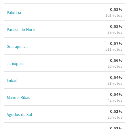
0,58%
Palotina
101 votos
0,58%
Paraíso do Norte
39 votos
0,57%
Guarapuava
511 votos
0,56%
Janiópolis
20 votos
0,54%
Imbaú
31 votos
0,54%
Manoel Ribas
42 votos
0,53%
Agudos do Sul
26 votos
0,53%