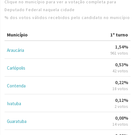
Clique no município para ver a votação completa para
Deputado Federal naquela cidade
% dos votos válidos recebidos pelo candidato no município
Município
1º turno
1,54%
Araucária
961 votos
0,53%
Carlópolis
42 votos
0,22%
Contenda
18 votos
0,12%
Ivatuba
2 votos
0,08%
Guaratuba
14 votos