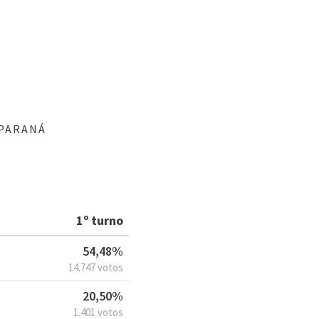
 PARANÁ
1º turno
54,48%
14.747 votos
20,50%
1.401 votos