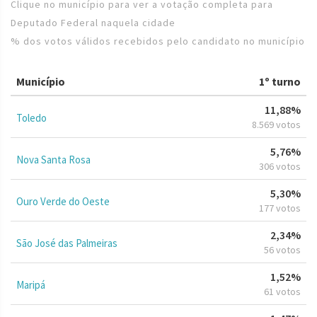
Clique no município para ver a votação completa para
Deputado Federal naquela cidade
% dos votos válidos recebidos pelo candidato no município
Município
1º turno
11,88%
Toledo
8.569 votos
5,76%
Nova Santa Rosa
306 votos
5,30%
Ouro Verde do Oeste
177 votos
2,34%
São José das Palmeiras
56 votos
1,52%
Maripá
61 votos