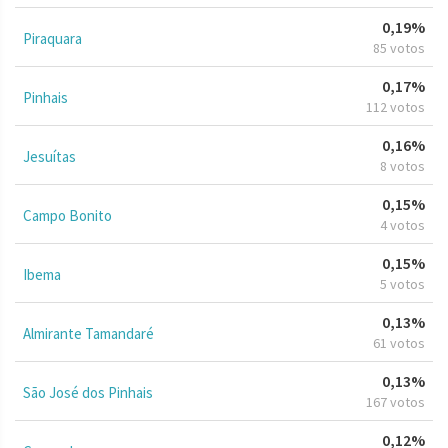
0,19%
Piraquara
85 votos
0,17%
Pinhais
112 votos
0,16%
Jesuítas
8 votos
0,15%
Campo Bonito
4 votos
0,15%
Ibema
5 votos
0,13%
Almirante Tamandaré
61 votos
0,13%
São José dos Pinhais
167 votos
0,12%