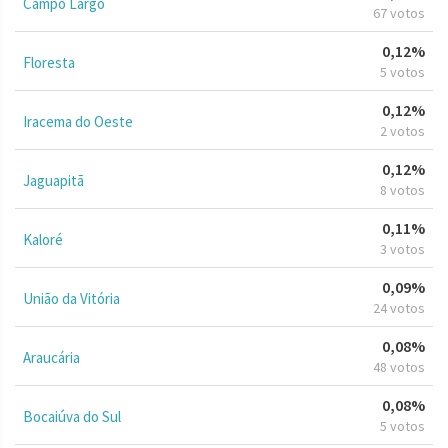
Campo Largo
67 votos
0,12%
Floresta
5 votos
0,12%
Iracema do Oeste
2 votos
0,12%
Jaguapitã
8 votos
0,11%
Kaloré
3 votos
0,09%
União da Vitória
24 votos
0,08%
Araucária
48 votos
0,08%
Bocaiúva do Sul
5 votos