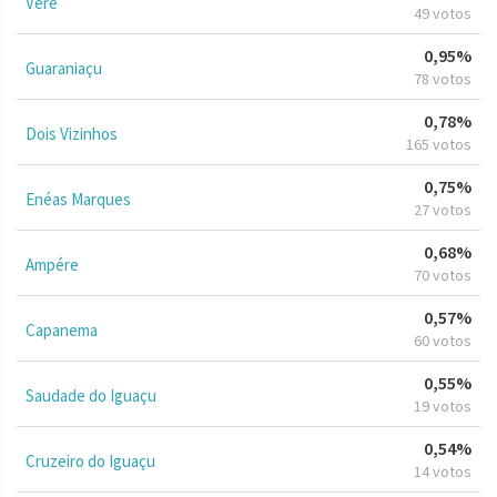
Verê
49 votos
0,95%
Guaraniaçu
78 votos
0,78%
Dois Vizinhos
165 votos
0,75%
Enéas Marques
27 votos
0,68%
Ampére
70 votos
0,57%
Capanema
60 votos
0,55%
Saudade do Iguaçu
19 votos
0,54%
Cruzeiro do Iguaçu
14 votos