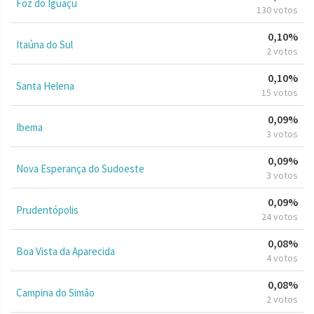
Foz do Iguaçu
130 votos
0,10%
Itaúna do Sul
2 votos
0,10%
Santa Helena
15 votos
0,09%
Ibema
3 votos
0,09%
Nova Esperança do Sudoeste
3 votos
0,09%
Prudentópolis
24 votos
0,08%
Boa Vista da Aparecida
4 votos
0,08%
Campina do Simão
2 votos