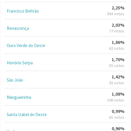
2,25%
Francisco Beltrão
943 votos
2,03%
Renascença
77 votos
1,86%
Ouro Verde do Oeste
62 votos
1,70%
Honório Serpa
55 votos
1,42%
São João
93 votos
1,08%
Mangueirinha
106 votos
0,99%
Santa Izabel do Oeste
61 votos
0,96%