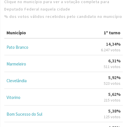
Clique no município para ver a votação completa para
Deputado Federal naquela cidade
% dos votos válidos recebidos pelo candidato no município
Município
1º turno
14,34%
Pato Branco
6.247 votos
6,31%
Marmeleiro
511 votos
5,92%
Clevelândia
523 votos
5,62%
Vitorino
215 votos
5,38%
Bom Sucesso do Sul
125 votos