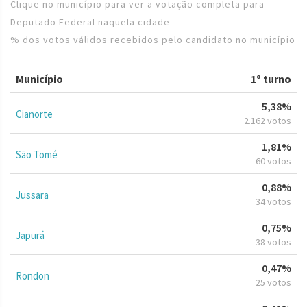
Clique no município para ver a votação completa para
Deputado Federal naquela cidade
% dos votos válidos recebidos pelo candidato no município
Município
1º turno
5,38%
Cianorte
2.162 votos
1,81%
São Tomé
60 votos
0,88%
Jussara
34 votos
0,75%
Japurá
38 votos
0,47%
Rondon
25 votos