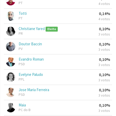
PT
4 votos
Totti
0,14%
PT
4 votos
Christiane Yared
0,10%
Eleito
PR
3 votos
Doutor Baccin
0,10%
PV
3 votos
Evandro Roman
0,10%
PSD
3 votos
Evelyne Paludo
0,10%
PPL
3 votos
Jose Maria Ferreira
0,10%
PSD
3 votos
Maia
0,10%
PC do B
3 votos