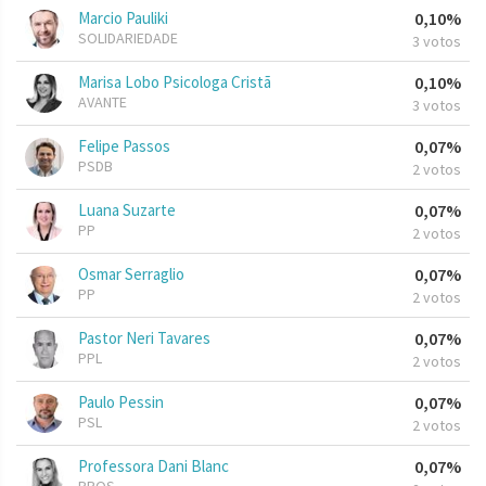
Marcio Pauliki
0,10%
SOLIDARIEDADE
3 votos
Marisa Lobo Psicologa Cristã
0,10%
AVANTE
3 votos
Felipe Passos
0,07%
PSDB
2 votos
Luana Suzarte
0,07%
PP
2 votos
Osmar Serraglio
0,07%
PP
2 votos
Pastor Neri Tavares
0,07%
PPL
2 votos
Paulo Pessin
0,07%
PSL
2 votos
Professora Dani Blanc
0,07%