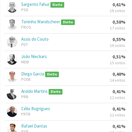
Sargento Fahur
0,61%
Eleito
PSD
18 votos
Toninho Wandscheer
0,58%
Eleito
PROS
17 votos
Assis do Couto
0,55%
PDT
16 votos
João Nieckars
0,51%
MDB
15 votos
Diego Garcia
0,48%
Eleito
PODE
14 votos
Aroldo Martins
0,41%
Eleito
PRB
12 votos
Célio Rogrigues
0,41%
PRTB
12 votos
Rafael Dantas
0,41%
PSB