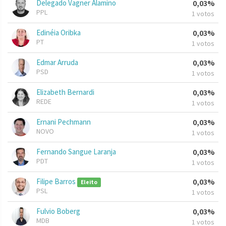
Delegado Vagner Alamino
0,03%
PPL
1 votos
Edinéia Oribka
0,03%
PT
1 votos
Edmar Arruda
0,03%
PSD
1 votos
Elizabeth Bernardi
0,03%
REDE
1 votos
Ernani Pechmann
0,03%
NOVO
1 votos
Fernando Sangue Laranja
0,03%
PDT
1 votos
Filipe Barros
0,03%
Eleito
PSL
1 votos
Fulvio Boberg
0,03%
MDB
1 votos