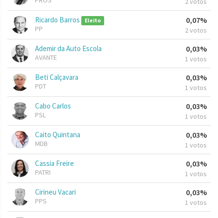
PROS
2 votos
Ricardo Barros
0,07%
Eleito
PP
2 votos
Ademir da Auto Escola
0,03%
AVANTE
1 votos
Beti Calçavara
0,03%
PDT
1 votos
Cabo Carlos
0,03%
PSL
1 votos
Caito Quintana
0,03%
MDB
1 votos
Cassia Freire
0,03%
PATRI
1 votos
Cirineu Vacari
0,03%
PPS
1 votos