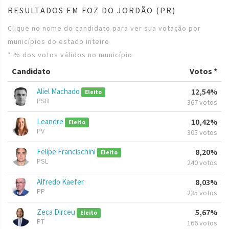
RESULTADOS EM FOZ DO JORDÃO (PR)
Clique no nome do candidato para ver sua votação por
municípios do estado inteiro
* % dos votos válidos no município
Candidato
Votos *
Aliel Machado
12,54%
Eleito
PSB
367 votos
Leandre
10,42%
Eleito
PV
305 votos
Felipe Francischini
8,20%
Eleito
PSL
240 votos
Alfredo Kaefer
8,03%
PP
235 votos
Zeca Dirceu
5,67%
Eleito
PT
166 votos