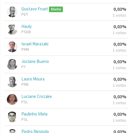
Gustavo Fruet
0,03%
Eleito
PDT
1 votos
Hauly
0,03%
PSDB
1 votos
Israel Marazaki
0,03%
PMN
1 votos
Jociane Bueno
0,03%
PT
1 votos
Lauro Moura
0,03%
PRB
1 votos
Luciane Crozake
0,03%
PSL
1 votos
Paulinho Vilela
0,03%
PSL
1 votos
Pedro Nespolo
0,03%