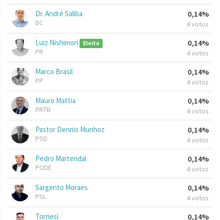
Dr. André Saliba
0,14%
DC
4 votos
Luiz Nishimori
0,14%
Eleito
PR
4 votos
Marco Brasil
0,14%
PP
4 votos
Mauro Mattia
0,14%
PRTB
4 votos
Pastor Dennis Munhoz
0,14%
PSD
4 votos
Pedro Martendal
0,14%
PODE
4 votos
Sargento Moraes
0,14%
PSL
4 votos
Tornesi
0,14%