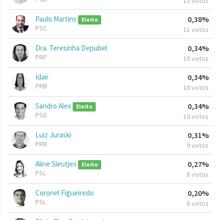
12 votos
Paulo Martins
0,38%
Eleito
PSC
11 votos
Dra. Teresinha Depubel
0,34%
PRP
10 votos
Idair
0,34%
PRB
10 votos
Sandro Alex
0,34%
Eleito
PSD
10 votos
Luiz Juraski
0,31%
PRB
9 votos
Aline Sleutjes
0,27%
Eleito
PSL
8 votos
Coronel Figueiredo
0,20%
PSL
6 votos