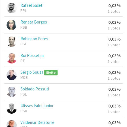
Rafael Sallet
0,03%
PPL
1 votos
Renata Borges
0,03%
PSB
1 votos
Robinson Feres
0,03%
PSL
1 votos
Rui Rossetim
0,03%
PT
1 votos
Sérgio Souza
0,03%
Eleito
MDB
1 votos
Soldado Pessuti
0,03%
PSL
1 votos
Ulisses Falci Junior
0,03%
PSD
1 votos
Valdemar Delatorre
0,03%