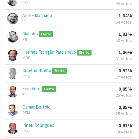
PSD
69 votos
André Machado
1,84%
PT
54 votos
Giacobo
1,81%
Eleito
PR
53 votos
Hermes Frangão Parcianello
1,06%
Eleito
MDB
31 votos
Rubens Bueno
0,92%
Eleito
PPS
27 votos
Enio Verri
0,85%
Eleito
PT
25 votos
Osmar Bertoldi
0,85%
DEM
25 votos
Irineu Rodrigues
0,61%
PRB
18 votos