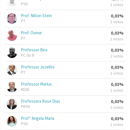
PSD
1 votos
Prof. Nilton Stein
0,03%
PT
1 votos
Prof. Osmar
0,03%
PT
1 votos
Professor Bira
0,03%
PC do B
1 votos
Professor Jozelito
0,03%
PT
1 votos
Professor Marlus
0,03%
REDE
1 votos
Professora Rose Dias
0,03%
PRTB
1 votos
Profª Angela Maria
0,03%
PSD
1 votos