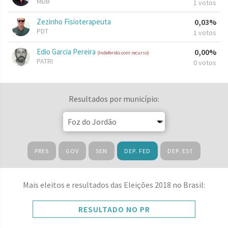
MDB
1 votos
Zezinho Fisioterapeuta
0,03%
PDT
1 votos
Edio Garcia Pereira
0,00%
(Indeferido com recurso)
PATRI
0 votos
Resultados por município:
PRES
GOV
SEN
DEP. FED
DEP. EST
Mais eleitos e resultados das Eleições 2018 no Brasil:
RESULTADO NO PR