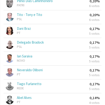
Plinio Dias Caminhoneiro
0,20%
PATRI
6 votos
Tito - Tony e Tito
0,20%
PSL
6 votos
Dani Braz
0,17%
PT
5 votos
Delegado Bradock
0,17%
PSL
5 votos
Ian Saraiva
0,17%
NOVO
5 votos
Neveraldo Oliboni
0,17%
PT
5 votos
Tiago Furlanetto
0,17%
REDE
5 votos
Abel Alves
0,14%
PT
4 votos