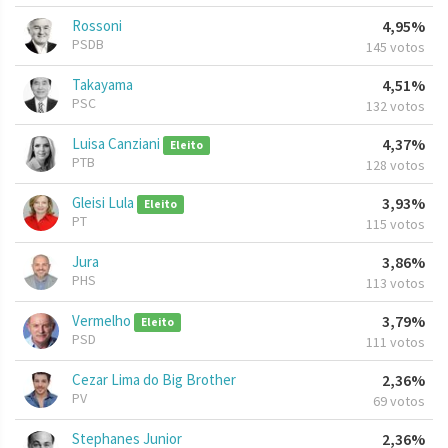
Rossoni
4,95%
PSDB
145 votos
Takayama
4,51%
PSC
132 votos
Luisa Canziani
4,37%
Eleito
PTB
128 votos
Gleisi Lula
3,93%
Eleito
PT
115 votos
Jura
3,86%
PHS
113 votos
Vermelho
3,79%
Eleito
PSD
111 votos
Cezar Lima do Big Brother
2,36%
PV
69 votos
Stephanes Junior
2,36%