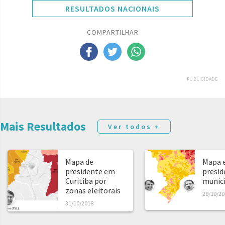
RESULTADOS NACIONAIS
COMPARTILHAR
PUBLICIDADE
Mais Resultados
Ver todos +
Mapa de
Mapa e
presidente em
presid
Curitiba por
municíp
zonas eleitorais
28/10/20
31/10/2018