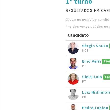
1º turno
RESULTADOS EM CAF
Clique no nome do candida
* % dos votos válidos no 
Candidato
Sérgio Souza
MDB
Enio Verri
Ele
PT
Gleisi Lula
Ele
PT
Luiz Nishimor
PR
Pedro Lupion