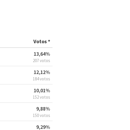
Votos *
13,64%
207 votos
12,12%
184 votos
10,01%
152 votos
9,88%
150 votos
9,29%