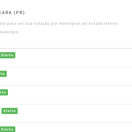
EARA (PR)
to para ver sua votação por municípios do estado inteiro
município
Eleito
ito
ito
i
Eleito
Eleito