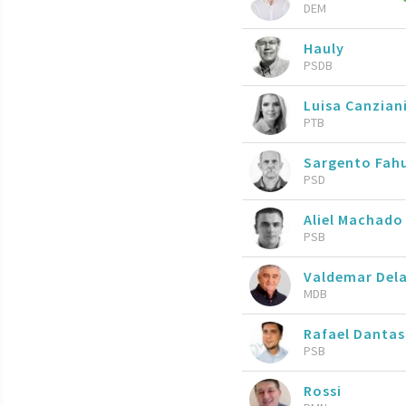
DEM
Hauly
PSDB
Luisa Canzian
PTB
Sargento Fah
PSD
Aliel Machad
PSB
Valdemar Del
MDB
Rafael Dantas
PSB
Rossi