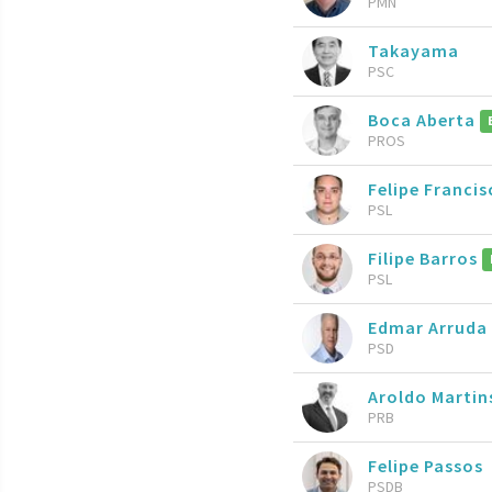
PMN
Takayama
PSC
Boca Aberta
PROS
Felipe Francis
PSL
Filipe Barros
PSL
Edmar Arruda
PSD
Aroldo Marti
PRB
Felipe Passos
PSDB