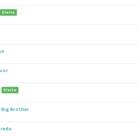
Eleito
sa
nior
t
Eleito
 Big Brother
iredo