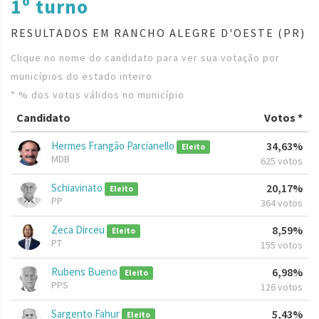
1º turno
RESULTADOS EM RANCHO ALEGRE D'OESTE (PR)
Clique no nome do candidato para ver sua votação por
municípios do estado inteiro
* % dos votos válidos no município
Candidato
Votos *
Hermes Frangão Parcianello
34,63%
Eleito
MDB
625 votos
Schiavinato
20,17%
Eleito
PP
364 votos
Zeca Dirceu
8,59%
Eleito
PT
155 votos
Rubens Bueno
6,98%
Eleito
PPS
126 votos
Sargento Fahur
5,43%
Eleito