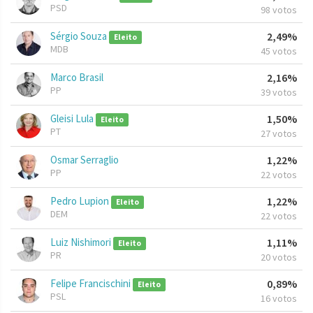
PSD
98 votos
Sérgio Souza
2,49%
Eleito
MDB
45 votos
Marco Brasil
2,16%
PP
39 votos
Gleisi Lula
1,50%
Eleito
PT
27 votos
Osmar Serraglio
1,22%
PP
22 votos
Pedro Lupion
1,22%
Eleito
DEM
22 votos
Luiz Nishimori
1,11%
Eleito
PR
20 votos
Felipe Francischini
0,89%
Eleito
PSL
16 votos