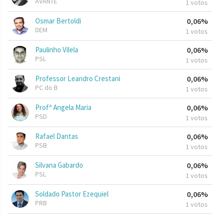
AVANTE
1 votos
Osmar Bertoldi
0,06%
DEM
1 votos
Paulinho Vilela
0,06%
PSL
1 votos
Professor Leandro Crestani
0,06%
PC do B
1 votos
Profª Angela Maria
0,06%
PSD
1 votos
Rafael Dantas
0,06%
PSB
1 votos
Silvana Gabardo
0,06%
PSL
1 votos
Soldado Pastor Ezequiel
0,06%
PRB
1 votos