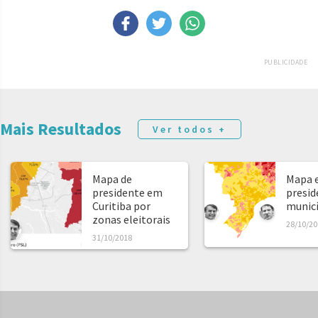
PUBLICIDADE
Mais Resultados
Ver todos +
Mapa de
Mapa e
presidente em
presid
Curitiba por
municíp
zonas eleitorais
28/10/20
31/10/2018