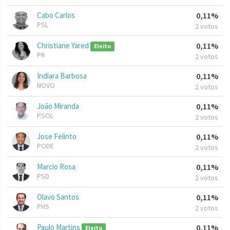
Cabo Carlos
0,11%
PSL
2 votos
Christiane Yared
0,11%
Eleito
PR
2 votos
Indiara Barbosa
0,11%
NOVO
2 votos
João Miranda
0,11%
PSOL
2 votos
Jose Felinto
0,11%
PODE
2 votos
Marcio Rosa
0,11%
PSD
2 votos
Olavo Santos
0,11%
PHS
2 votos
Paulo Martins
0,11%
Eleito