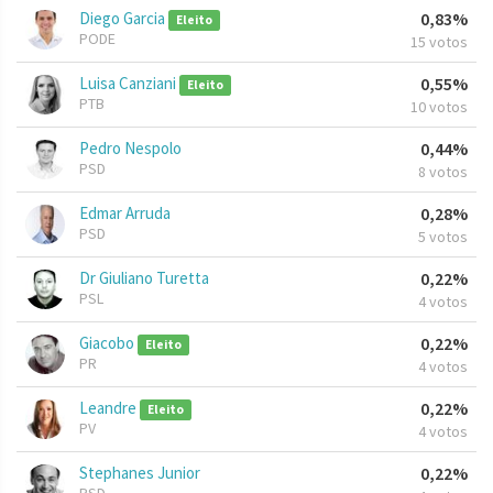
Diego Garcia
0,83%
Eleito
PODE
15 votos
Luisa Canziani
0,55%
Eleito
PTB
10 votos
Pedro Nespolo
0,44%
PSD
8 votos
Edmar Arruda
0,28%
PSD
5 votos
Dr Giuliano Turetta
0,22%
PSL
4 votos
Giacobo
0,22%
Eleito
PR
4 votos
Leandre
0,22%
Eleito
PV
4 votos
Stephanes Junior
0,22%