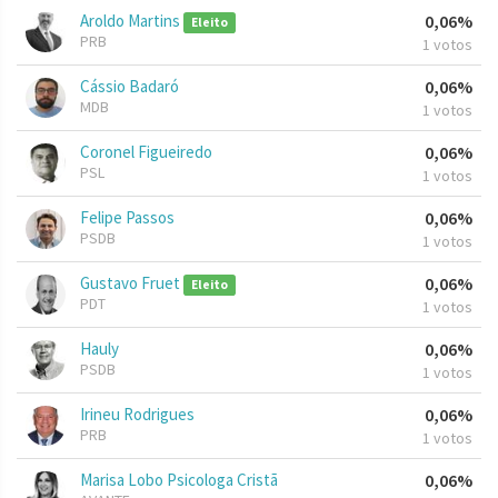
Aroldo Martins
0,06%
Eleito
PRB
1 votos
Cássio Badaró
0,06%
MDB
1 votos
Coronel Figueiredo
0,06%
PSL
1 votos
Felipe Passos
0,06%
PSDB
1 votos
Gustavo Fruet
0,06%
Eleito
PDT
1 votos
Hauly
0,06%
PSDB
1 votos
Irineu Rodrigues
0,06%
PRB
1 votos
Marisa Lobo Psicologa Cristã
0,06%