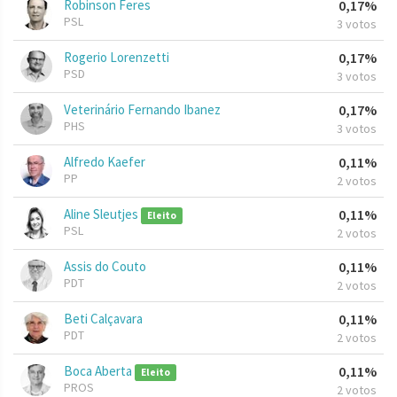
Robinson Feres
0,17%
PSL
3 votos
Rogerio Lorenzetti
0,17%
PSD
3 votos
Veterinário Fernando Ibanez
0,17%
PHS
3 votos
Alfredo Kaefer
0,11%
PP
2 votos
Aline Sleutjes
0,11%
Eleito
PSL
2 votos
Assis do Couto
0,11%
PDT
2 votos
Beti Calçavara
0,11%
PDT
2 votos
Boca Aberta
0,11%
Eleito
PROS
2 votos