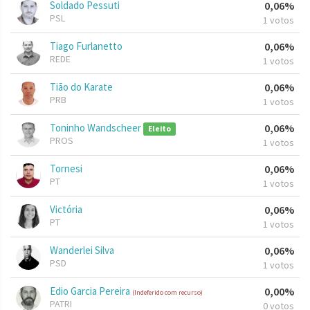
Soldado Pessuti
0,06%
PSL
1 votos
Tiago Furlanetto
0,06%
REDE
1 votos
Tião do Karate
0,06%
PRB
1 votos
Toninho Wandscheer
0,06%
Eleito
PROS
1 votos
Tornesi
0,06%
PT
1 votos
Victória
0,06%
PT
1 votos
Wanderlei Silva
0,06%
PSD
1 votos
Edio Garcia Pereira
0,00%
(Indeferido com recurso)
PATRI
0 votos