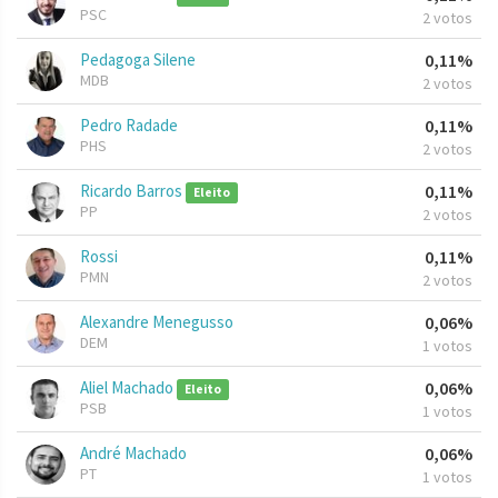
PSC
2 votos
Pedagoga Silene
0,11%
MDB
2 votos
Pedro Radade
0,11%
PHS
2 votos
Ricardo Barros
0,11%
Eleito
PP
2 votos
Rossi
0,11%
PMN
2 votos
Alexandre Menegusso
0,06%
DEM
1 votos
Aliel Machado
0,06%
Eleito
PSB
1 votos
André Machado
0,06%
PT
1 votos