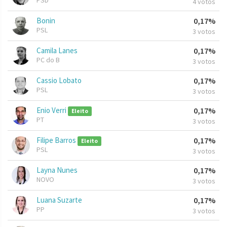
PSD
4 votos
Bonin
0,17%
PSL
3 votos
Camila Lanes
0,17%
PC do B
3 votos
Cassio Lobato
0,17%
PSL
3 votos
Enio Verri
0,17%
Eleito
PT
3 votos
Filipe Barros
0,17%
Eleito
PSL
3 votos
Layna Nunes
0,17%
NOVO
3 votos
Luana Suzarte
0,17%
PP
3 votos