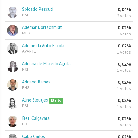
Soldado Pessuti
0,04%
PSL
2 votos
Ademar Dorfschmidt
0,02%
MDB
1 votos
Ademir da Auto Escola
0,02%
AVANTE
1 votos
Adriana de Macedo Aguila
0,02%
PSL
1 votos
Adriano Ramos
0,02%
PHS
1 votos
Aline Sleutjes
0,02%
Eleito
PSL
1 votos
Beti Calçavara
0,02%
PDT
1 votos
Cabo Carlos
0,02%