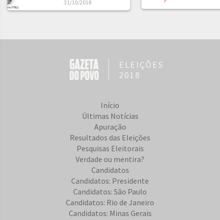
31/10/2018
ELEIÇÕES
2018
Início
Últimas Notícias
Apuração
Resultados das Eleições
Pesquisas Eleitorais
Verdade ou mentira?
Candidatos
Candidatos: Presidente
Candidatos: São Paulo
Candidatos: Rio de Janeiro
Candidatos: Minas Gerais