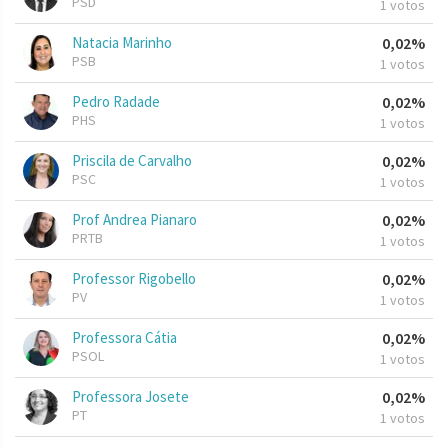
PSD
1 votos
Natacia Marinho
0,02%
PSB
1 votos
Pedro Radade
0,02%
PHS
1 votos
Priscila de Carvalho
0,02%
PSC
1 votos
Prof Andrea Pianaro
0,02%
PRTB
1 votos
Professor Rigobello
0,02%
PV
1 votos
Professora Cátia
0,02%
PSOL
1 votos
Professora Josete
0,02%
PT
1 votos