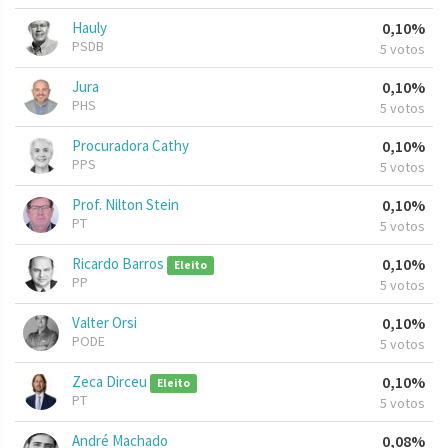
Hauly
0,10%
PSDB
5 votos
Jura
0,10%
PHS
5 votos
Procuradora Cathy
0,10%
PPS
5 votos
Prof. Nilton Stein
0,10%
PT
5 votos
Ricardo Barros
0,10%
Eleito
PP
5 votos
Valter Orsi
0,10%
PODE
5 votos
Zeca Dirceu
0,10%
Eleito
PT
5 votos
André Machado
0,08%