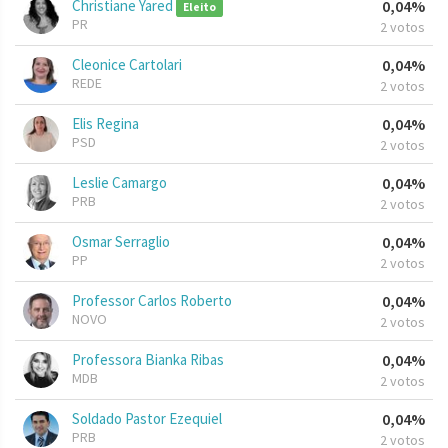
Christiane Yared
0,04%
Eleito
PR
2 votos
Cleonice Cartolari
0,04%
REDE
2 votos
Elis Regina
0,04%
PSD
2 votos
Leslie Camargo
0,04%
PRB
2 votos
Osmar Serraglio
0,04%
PP
2 votos
Professor Carlos Roberto
0,04%
NOVO
2 votos
Professora Bianka Ribas
0,04%
MDB
2 votos
Soldado Pastor Ezequiel
0,04%
PRB
2 votos