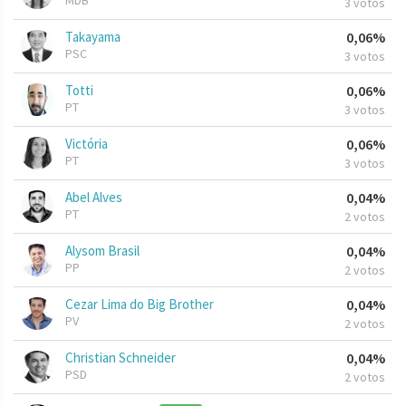
MDB
3 votos
Takayama
0,06%
PSC
3 votos
Totti
0,06%
PT
3 votos
Victória
0,06%
PT
3 votos
Abel Alves
0,04%
PT
2 votos
Alysom Brasil
0,04%
PP
2 votos
Cezar Lima do Big Brother
0,04%
PV
2 votos
Christian Schneider
0,04%
PSD
2 votos