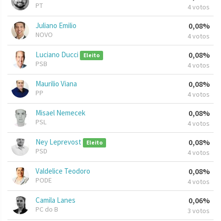
PT
4 votos
Juliano Emilio
0,08%
NOVO
4 votos
Luciano Ducci
0,08%
Eleito
PSB
4 votos
Maurilio Viana
0,08%
PP
4 votos
Misael Nemecek
0,08%
PSL
4 votos
Ney Leprevost
0,08%
Eleito
PSD
4 votos
Valdelice Teodoro
0,08%
PODE
4 votos
Camila Lanes
0,06%
PC do B
3 votos