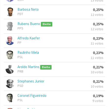
13 votos
Barbosa Neto
0,25%
PDT
12 votos
Rubens Bueno
0,25%
Eleito
PPS
12 votos
Alfredo Kaefer
0,23%
PP
11 votos
Paulinho Vilela
0,23%
PSL
11 votos
Aroldo Martins
0,21%
Eleito
PRB
10 votos
Stephanes Junior
0,21%
PSD
10 votos
Coronel Figueiredo
0,19%
PSL
9 votos