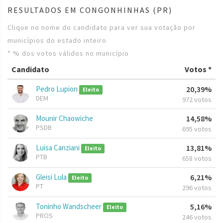
RESULTADOS EM CONGONHINHAS (PR)
Clique no nome do candidato para ver sua votação por
municípios do estado inteiro
* % dos votos válidos no município
Candidato
Votos *
Pedro Lupion
20,39%
Eleito
DEM
972 votos
Mounir Chaowiche
14,58%
PSDB
695 votos
Luisa Canziani
13,81%
Eleito
PTB
658 votos
Gleisi Lula
6,21%
Eleito
PT
296 votos
Toninho Wandscheer
5,16%
Eleito
PROS
246 votos