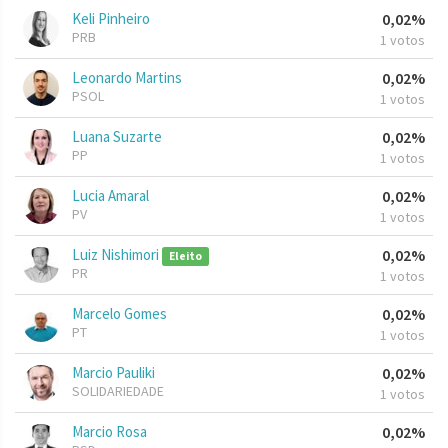
Keli Pinheiro
0,02%
PRB
1 votos
Leonardo Martins
0,02%
PSOL
1 votos
Luana Suzarte
0,02%
PP
1 votos
Lucia Amaral
0,02%
PV
1 votos
Luiz Nishimori
0,02%
Eleito
PR
1 votos
Marcelo Gomes
0,02%
PT
1 votos
Marcio Pauliki
0,02%
SOLIDARIEDADE
1 votos
Marcio Rosa
0,02%