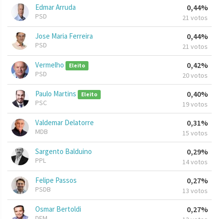
Edmar Arruda
0,44%
PSD
21 votos
Jose Maria Ferreira
0,44%
PSD
21 votos
Vermelho
0,42%
Eleito
PSD
20 votos
Paulo Martins
0,40%
Eleito
PSC
19 votos
Valdemar Delatorre
0,31%
MDB
15 votos
Sargento Balduino
0,29%
PPL
14 votos
Felipe Passos
0,27%
PSDB
13 votos
Osmar Bertoldi
0,27%
DEM