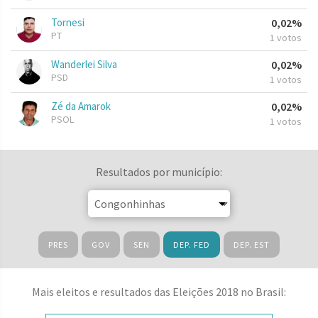
Tornesi
0,02%
PT
1 votos
Wanderlei Silva
0,02%
PSD
1 votos
Zé da Amarok
0,02%
PSOL
1 votos
Resultados por município:
PRES
GOV
SEN
DEP. FED
DEP. EST
Mais eleitos e resultados das Eleições 2018 no Brasil: