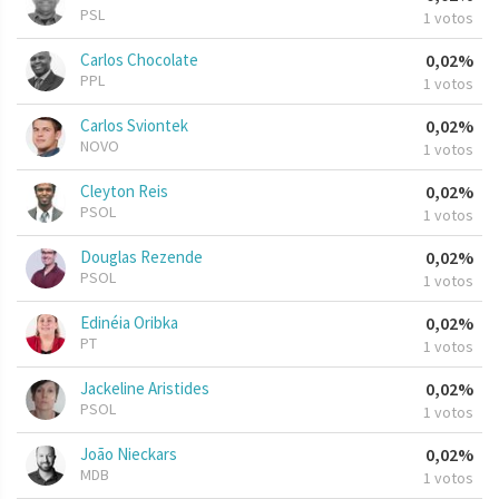
PSL
1 votos
Carlos Chocolate
0,02%
PPL
1 votos
Carlos Sviontek
0,02%
NOVO
1 votos
Cleyton Reis
0,02%
PSOL
1 votos
Douglas Rezende
0,02%
PSOL
1 votos
Edinéia Oribka
0,02%
PT
1 votos
Jackeline Aristides
0,02%
PSOL
1 votos
João Nieckars
0,02%
MDB
1 votos