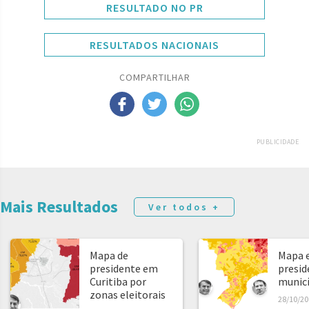
RESULTADO NO PR
RESULTADOS NACIONAIS
COMPARTILHAR
PUBLICIDADE
Mais Resultados
Ver todos +
Mapa de
Mapa e
presidente em
presid
Curitiba por
municíp
zonas eleitorais
28/10/20