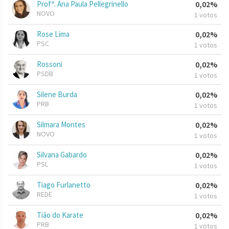
Profª. Ana Paula Pellegrinello
0,02%
NOVO
1 votos
Rose Lima
0,02%
PSC
1 votos
Rossoni
0,02%
PSDB
1 votos
Silene Burda
0,02%
PRB
1 votos
Silmara Montes
0,02%
NOVO
1 votos
Silvana Gabardo
0,02%
PSL
1 votos
Tiago Furlanetto
0,02%
REDE
1 votos
Tião do Karate
0,02%
PRB
1 votos