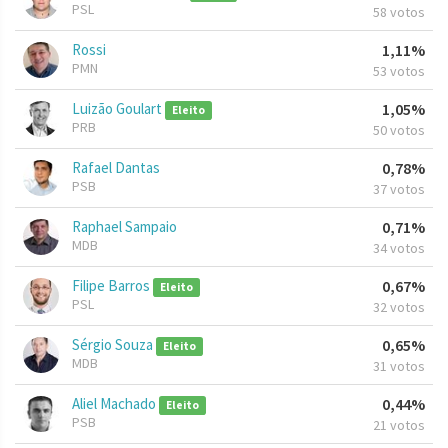
PSL
58 votos
Rossi
1,11%
PMN
53 votos
Luizão Goulart
1,05%
Eleito
PRB
50 votos
Rafael Dantas
0,78%
PSB
37 votos
Raphael Sampaio
0,71%
MDB
34 votos
Filipe Barros
0,67%
Eleito
PSL
32 votos
Sérgio Souza
0,65%
Eleito
MDB
31 votos
Aliel Machado
0,44%
Eleito
PSB
21 votos