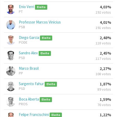
Enio Verri
4,03%
Eleito
PT
192 votos
Professor Marcos Vinicius
4,01%
PSB
191 votos
Diego Garcia
2,48%
Eleito
PODE
118 votos
Sandro Alex
2,45%
Eleito
PSD
117 votos
Marco Brasil
2,27%
PP
108 votos
Sargento Fahur
1,87%
Eleito
PSD
89 votos
Boca Aberta
1,59%
Eleito
PROS
76 votos
Felipe Francischini
1,22%
Eleito