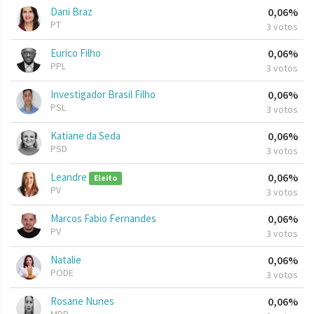
Dani Braz
0,06%
PT
3 votos
Eurico Filho
0,06%
PPL
3 votos
Investigador Brasil Filho
0,06%
PSL
3 votos
Katiane da Seda
0,06%
PSD
3 votos
Leandre
0,06%
Eleito
PV
3 votos
Marcos Fabio Fernandes
0,06%
PV
3 votos
Natalie
0,06%
PODE
3 votos
Rosane Nunes
0,06%