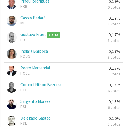
Irineu Rodrigues
0,19%
PRB
9 votos
Cássio Badaró
0,17%
MDB
8 votos
Gustavo Fruet
0,17%
Eleito
PDT
8 votos
Indiara Barbosa
0,17%
NOVO
8 votos
Pedro Martendal
0,15%
PODE
7 votos
Coronel Nilson Bezerra
0,13%
PTC
6 votos
Sargento Moraes
0,13%
PSL
6 votos
Delegado Gastão
0,10%
PSL
5 votos