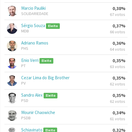
Marcio Pauliki
0,38%
SOLIDARIEDADE
67 votos
Sérgio Souza
0,37%
Eleito
MDB
66 votos
Adriano Ramos
0,36%
PHS
64 votos
Enio Verri
0,35%
Eleito
PT
63 votos
Cezar Lima do Big Brother
0,35%
PV
62 votos
Sandro Alex
0,35%
Eleito
PSD
62 votos
Mounir Chaowiche
0,34%
PSDB
61 votos
Schiavinato
0,32%
Eleito