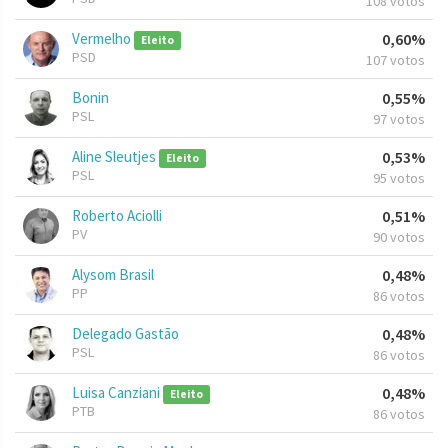
108 votos
Vermelho
0,60%
Eleito
PSD
107 votos
Bonin
0,55%
PSL
97 votos
Aline Sleutjes
0,53%
Eleito
PSL
95 votos
Roberto Aciolli
0,51%
PV
90 votos
Alysom Brasil
0,48%
PP
86 votos
Delegado Gastão
0,48%
PSL
86 votos
Luisa Canziani
0,48%
Eleito
PTB
86 votos