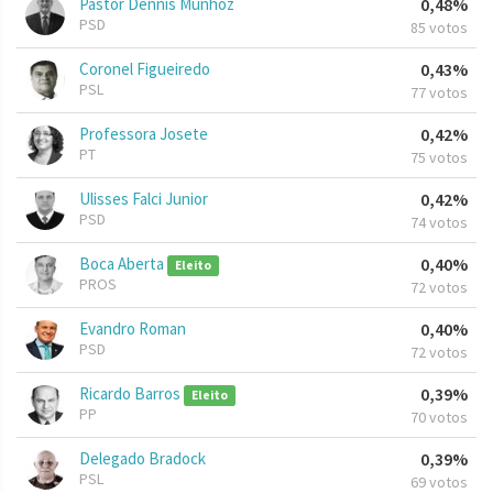
Pastor Dennis Munhoz
0,48%
PSD
85 votos
Coronel Figueiredo
0,43%
PSL
77 votos
Professora Josete
0,42%
PT
75 votos
Ulisses Falci Junior
0,42%
PSD
74 votos
Boca Aberta
0,40%
Eleito
PROS
72 votos
Evandro Roman
0,40%
PSD
72 votos
Ricardo Barros
0,39%
Eleito
PP
70 votos
Delegado Bradock
0,39%
PSL
69 votos