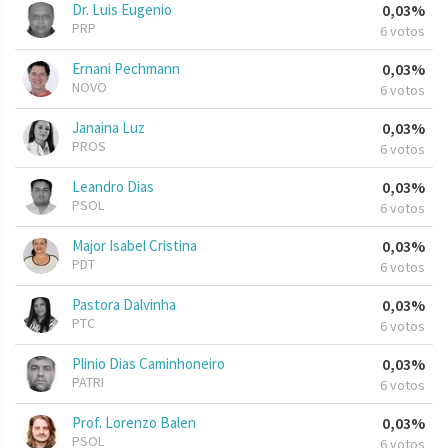
Dr. Luis Eugenio
0,03%
PRP
6 votos
Ernani Pechmann
0,03%
NOVO
6 votos
Janaina Luz
0,03%
PROS
6 votos
Leandro Dias
0,03%
PSOL
6 votos
Major Isabel Cristina
0,03%
PDT
6 votos
Pastora Dalvinha
0,03%
PTC
6 votos
Plinio Dias Caminhoneiro
0,03%
PATRI
6 votos
Prof. Lorenzo Balen
0,03%
PSOL
6 votos