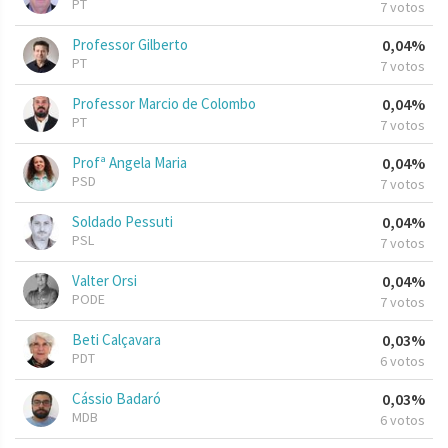
PT
7 votos
Professor Gilberto
0,04%
PT
7 votos
Professor Marcio de Colombo
0,04%
PT
7 votos
Profª Angela Maria
0,04%
PSD
7 votos
Soldado Pessuti
0,04%
PSL
7 votos
Valter Orsi
0,04%
PODE
7 votos
Beti Calçavara
0,03%
PDT
6 votos
Cássio Badaró
0,03%
MDB
6 votos