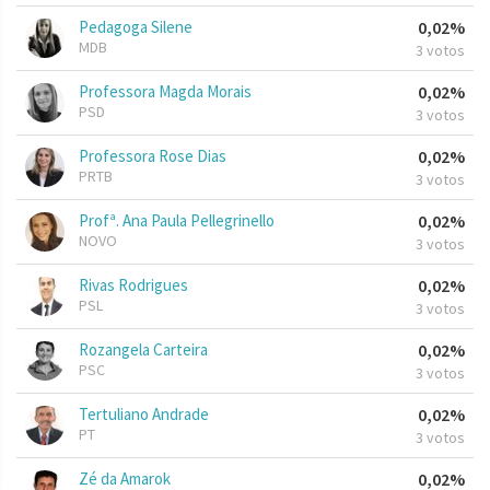
Pedagoga Silene
0,02%
MDB
3 votos
Professora Magda Morais
0,02%
PSD
3 votos
Professora Rose Dias
0,02%
PRTB
3 votos
Profª. Ana Paula Pellegrinello
0,02%
NOVO
3 votos
Rivas Rodrigues
0,02%
PSL
3 votos
Rozangela Carteira
0,02%
PSC
3 votos
Tertuliano Andrade
0,02%
PT
3 votos
Zé da Amarok
0,02%