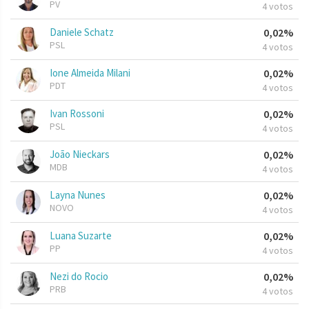
PV
4 votos
Daniele Schatz
0,02%
PSL
4 votos
Ione Almeida Milani
0,02%
PDT
4 votos
Ivan Rossoni
0,02%
PSL
4 votos
João Nieckars
0,02%
MDB
4 votos
Layna Nunes
0,02%
NOVO
4 votos
Luana Suzarte
0,02%
PP
4 votos
Nezi do Rocio
0,02%
PRB
4 votos