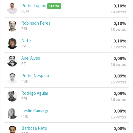
Pedro Lupion
0,10%
Eleito
DEM
18 votos
Robinson Feres
0,10%
PSL
18 votos
Nete
0,10%
PV
17 votos
Abel Alves
0,09%
PT
16 votos
Pedro Nespolo
0,09%
PSD
16 votos
Rodrigo Aguiar
0,09%
PPL
16 votos
Leslie Camargo
0,08%
PRB
15 votos
Barbosa Neto
0,08%