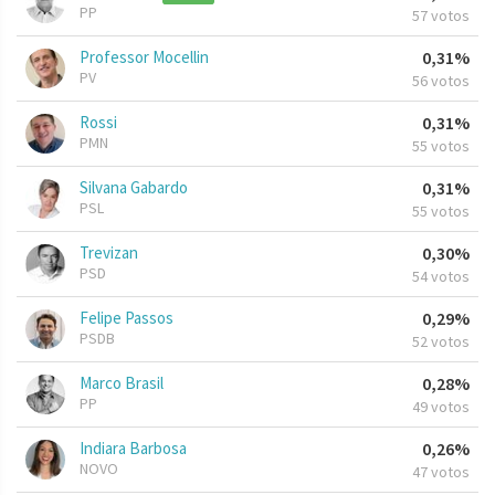
PP
57 votos
Professor Mocellin
0,31%
PV
56 votos
Rossi
0,31%
PMN
55 votos
Silvana Gabardo
0,31%
PSL
55 votos
Trevizan
0,30%
PSD
54 votos
Felipe Passos
0,29%
PSDB
52 votos
Marco Brasil
0,28%
PP
49 votos
Indiara Barbosa
0,26%
NOVO
47 votos