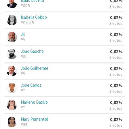
Isaac Oliveira
0,02%
PSDB
3 votos
Isabella Gobbo
0,02%
PC do B
3 votos
Jk
0,02%
PV
3 votos
Joao Gaucho
0,02%
PSL
3 votos
João Guilherme
0,02%
PV
3 votos
Jose Carlos
0,02%
PT
3 votos
Marlene Basilio
0,02%
PT
3 votos
Mary Pementel
0,02%
PSB
3 votos