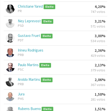
Christiane Yared
4,20%
Eleito
PR
747 votos
Ney Leprevost
3,21%
Eleito
PSD
571 votos
Gustavo Fruet
3,00%
Eleito
PDT
534 votos
Irineu Rodrigues
2,36%
PRB
419 votos
Paulo Martins
2,13%
Eleito
PSC
379 votos
Aroldo Martins
2,06%
Eleito
PRB
367 votos
Jura
1,58%
PHS
281 votos
Rubens Bueno
1,51%
Eleito