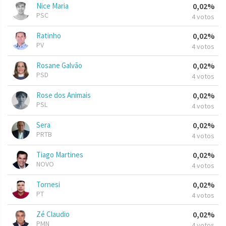
Nice Maria
0,02%
PSC
4 votos
Ratinho
0,02%
PV
4 votos
Rosane Galvão
0,02%
PSD
4 votos
Rose dos Animais
0,02%
PSL
4 votos
Sera
0,02%
PRTB
4 votos
Tiago Martines
0,02%
NOVO
4 votos
Tornesi
0,02%
PT
4 votos
Zé Claudio
0,02%
PMN
4 votos