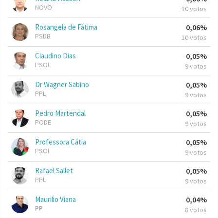
NOVO
10 votos
Rosangela de Fátima
0,06%
PSDB
10 votos
Claudino Dias
0,05%
PSOL
9 votos
Dr Wagner Sabino
0,05%
PPL
9 votos
Pedro Martendal
0,05%
PODE
9 votos
Professora Cátia
0,05%
PSOL
9 votos
Rafael Sallet
0,05%
PPL
9 votos
Maurilio Viana
0,04%
PP
8 votos