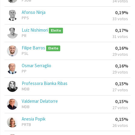
PSDB
34 votos
Afonso Ninja
0,19%
PPS
33 votos
Luiz Nishimori
0,17%
Eleito
PR
31 votos
Filipe Barros
0,16%
Eleito
PSL
29 votos
Osmar Serraglio
0,16%
PP
29 votos
Professora Bianka Ribas
0,15%
MDB
27 votos
Valdemar Delatorre
0,15%
MDB
27 votos
Anesia Popik
0,15%
PRTB
26 votos