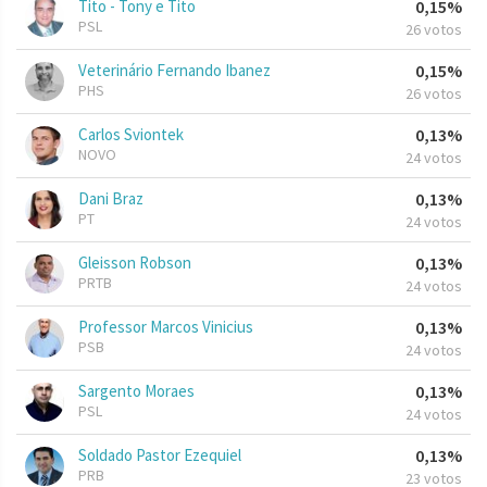
Tito - Tony e Tito
0,15%
PSL
26 votos
Veterinário Fernando Ibanez
0,15%
PHS
26 votos
Carlos Sviontek
0,13%
NOVO
24 votos
Dani Braz
0,13%
PT
24 votos
Gleisson Robson
0,13%
PRTB
24 votos
Professor Marcos Vinicius
0,13%
PSB
24 votos
Sargento Moraes
0,13%
PSL
24 votos
Soldado Pastor Ezequiel
0,13%
PRB
23 votos