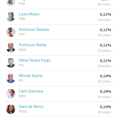
PSD
20 votos
Lauro Moura
0,11%
PRB
19 votos
Professor Dionísio
0,11%
PDT
19 votos
Professor Marlus
0,11%
REDE
19 votos
Vilmar Favaro Purga
0,11%
PSL
19 votos
Alfredo Kaefer
0,10%
PP
18 votos
Caito Quintana
0,10%
MDB
18 votos
Giana de Marco
0,10%
PSOL
18 votos