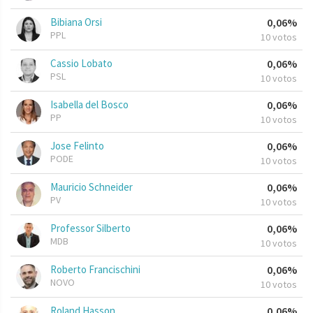
Bibiana Orsi
0,06%
PPL
10 votos
Cassio Lobato
0,06%
PSL
10 votos
Isabella del Bosco
0,06%
PP
10 votos
Jose Felinto
0,06%
PODE
10 votos
Mauricio Schneider
0,06%
PV
10 votos
Professor Silberto
0,06%
MDB
10 votos
Roberto Francischini
0,06%
NOVO
10 votos
Roland Hasson
0,06%