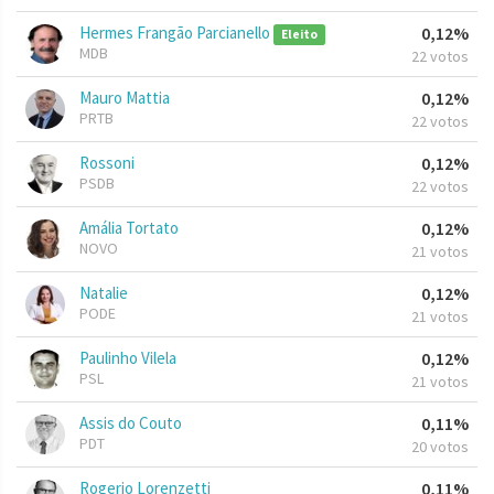
Hermes Frangão Parcianello
0,12%
Eleito
MDB
22 votos
Mauro Mattia
0,12%
PRTB
22 votos
Rossoni
0,12%
PSDB
22 votos
Amália Tortato
0,12%
NOVO
21 votos
Natalie
0,12%
PODE
21 votos
Paulinho Vilela
0,12%
PSL
21 votos
Assis do Couto
0,11%
PDT
20 votos
Rogerio Lorenzetti
0,11%