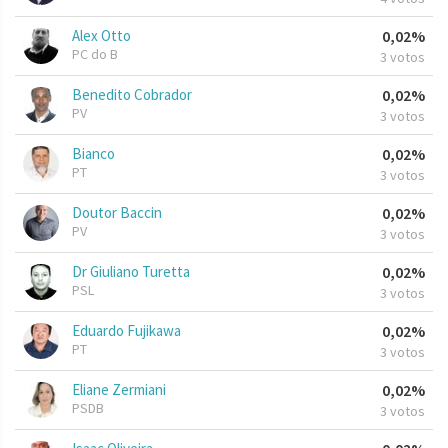
Alex Otto
0,02%
PC do B
3 votos
Benedito Cobrador
0,02%
PV
3 votos
Bianco
0,02%
PT
3 votos
Doutor Baccin
0,02%
PV
3 votos
Dr Giuliano Turetta
0,02%
PSL
3 votos
Eduardo Fujikawa
0,02%
PT
3 votos
Eliane Zermiani
0,02%
PSDB
3 votos