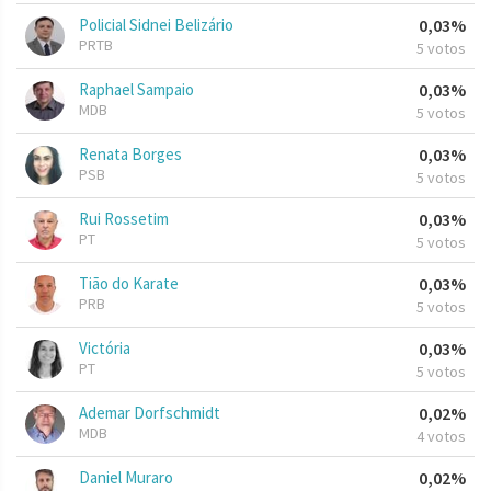
Policial Sidnei Belizário
0,03%
PRTB
5 votos
Raphael Sampaio
0,03%
MDB
5 votos
Renata Borges
0,03%
PSB
5 votos
Rui Rossetim
0,03%
PT
5 votos
Tião do Karate
0,03%
PRB
5 votos
Victória
0,03%
PT
5 votos
Ademar Dorfschmidt
0,02%
MDB
4 votos
Daniel Muraro
0,02%