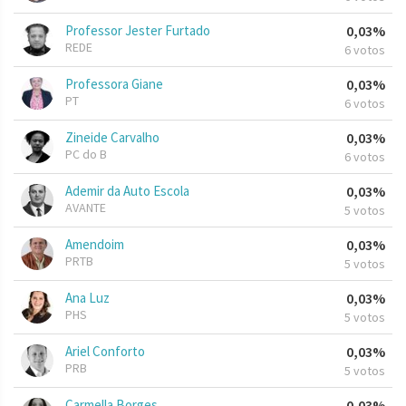
Professor Jester Furtado
0,03%
REDE
6 votos
Professora Giane
0,03%
PT
6 votos
Zineide Carvalho
0,03%
PC do B
6 votos
Ademir da Auto Escola
0,03%
AVANTE
5 votos
Amendoim
0,03%
PRTB
5 votos
Ana Luz
0,03%
PHS
5 votos
Ariel Conforto
0,03%
PRB
5 votos
Carmella Borges
0,03%