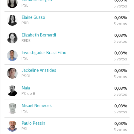
PSL
5 votos
Elaine Gusso
0,03%
PRB
5 votos
Elizabeth Bernardi
0,03%
REDE
5 votos
Investigador Brasil Filho
0,03%
PSL
5 votos
Jackeline Aristides
0,03%
PSOL
5 votos
Maia
0,03%
PC do B
5 votos
Misael Nemecek
0,03%
PSL
5 votos
Paulo Pessin
0,03%
PSL
5 votos