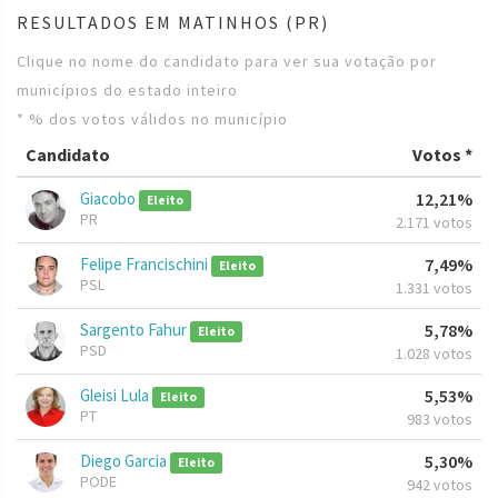
RESULTADOS EM MATINHOS (PR)
Clique no nome do candidato para ver sua votação por
municípios do estado inteiro
* % dos votos válidos no município
Candidato
Votos *
Giacobo
12,21%
Eleito
PR
2.171 votos
Felipe Francischini
7,49%
Eleito
PSL
1.331 votos
Sargento Fahur
5,78%
Eleito
PSD
1.028 votos
Gleisi Lula
5,53%
Eleito
PT
983 votos
Diego Garcia
5,30%
Eleito
PODE
942 votos