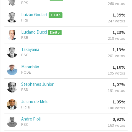
PPS
268 votos
Luizão Goulart
1,39%
Eleito
PRB
247 votos
Luciano Ducci
1,23%
Eleito
PSB
219 votos
Takayama
1,13%
PSC
201 votos
Maranhão
1,10%
PODE
195 votos
Stephanes Junior
1,07%
PSD
191 votos
Josino de Melo
1,05%
PRTB
186 votos
Andre Pioli
0,92%
PSC
163 votos