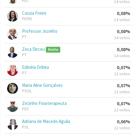
PDT
14 votos
Cassia Freire
0,08%
PATRI
14 votos
Professor Jozelito
0,08%
PT
14 votos
Zeca Dirceu
0,08%
Eleito
PT
14 votos
Edinéia Oribka
0,07%
PT
12 votos
Maria Aline Gonçalves
0,07%
PSOL
12 votos
Zezinho Fisioterapeuta
0,07%
PDT
12 votos
Adriana de Macedo Aguila
0,06%
PSL
11 votos