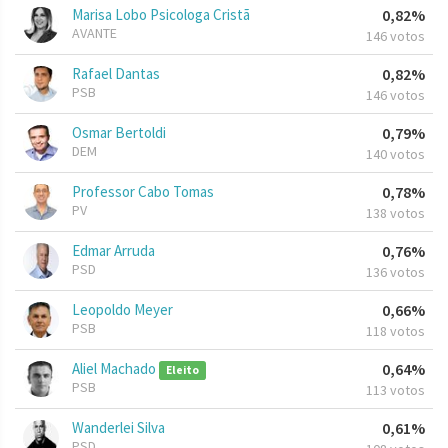
Marisa Lobo Psicologa Cristã
0,82%
AVANTE
146 votos
Rafael Dantas
0,82%
PSB
146 votos
Osmar Bertoldi
0,79%
DEM
140 votos
Professor Cabo Tomas
0,78%
PV
138 votos
Edmar Arruda
0,76%
PSD
136 votos
Leopoldo Meyer
0,66%
PSB
118 votos
Aliel Machado
0,64%
Eleito
PSB
113 votos
Wanderlei Silva
0,61%
PSD