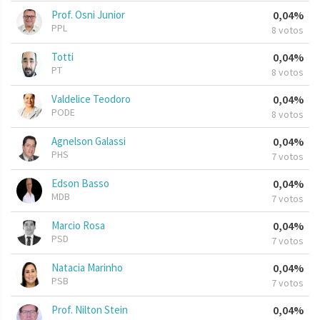
Prof. Osni Junior
0,04%
PPL
8 votos
Totti
0,04%
PT
8 votos
Valdelice Teodoro
0,04%
PODE
8 votos
Agnelson Galassi
0,04%
PHS
7 votos
Edson Basso
0,04%
MDB
7 votos
Marcio Rosa
0,04%
PSD
7 votos
Natacia Marinho
0,04%
PSB
7 votos
Prof. Nilton Stein
0,04%