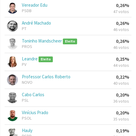
Vereador Edu
0,26%
PSDB
47 votos
André Machado
0,26%
PT
46 votos
Toninho Wandscheer
0,26%
Eleito
PROS
46 votos
Leandre
0,25%
Eleito
PV
44 votos
Professor Carlos Roberto
0,22%
NOVO
40 votos
Cabo Carlos
0,20%
PSL
36 votos
Vinícius Prado
0,20%
PSOL
35 votos
Hauly
0,19%