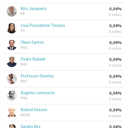
Kito Junqueira
0,04%
PP
3 votos
Livia Possidente Teixeira
0,04%
PV
3 votos
Olavo Santos
0,04%
PHS
3 votos
Pedro Radade
0,04%
PHS
3 votos
Professor Dionísio
0,04%
PDT
3 votos
Rogerio Lorenzetti
0,04%
PSD
3 votos
Roland Hasson
0,04%
NOVO
3 votos
Sandra Rey
0,04%