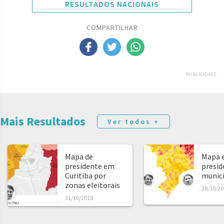
RESULTADOS NACIONAIS
COMPARTILHAR
PUBLICIDADE
Mais Resultados
Ver todos +
Mapa de
Mapa e
presidente em
presid
Curitiba por
municíp
zonas eleitorais
28/10/20
31/10/2018