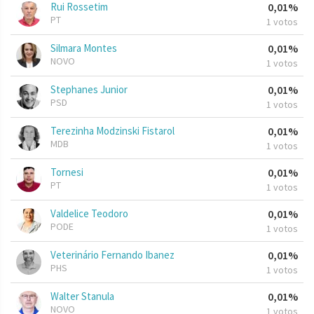
Rui Rossetim
0,01%
PT
1 votos
Silmara Montes
0,01%
NOVO
1 votos
Stephanes Junior
0,01%
PSD
1 votos
Terezinha Modzinski Fistarol
0,01%
MDB
1 votos
Tornesi
0,01%
PT
1 votos
Valdelice Teodoro
0,01%
PODE
1 votos
Veterinário Fernando Ibanez
0,01%
PHS
1 votos
Walter Stanula
0,01%
NOVO
1 votos