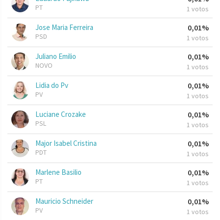
PT
1 votos
Jose Maria Ferreira
0,01%
PSD
1 votos
Juliano Emilio
0,01%
NOVO
1 votos
Lidia do Pv
0,01%
PV
1 votos
Luciane Crozake
0,01%
PSL
1 votos
Major Isabel Cristina
0,01%
PDT
1 votos
Marlene Basilio
0,01%
PT
1 votos
Mauricio Schneider
0,01%
PV
1 votos