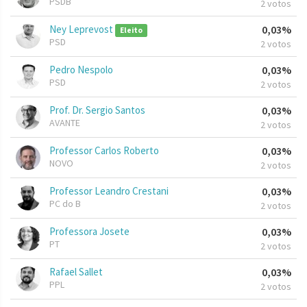
PSDB
2 votos
Ney Leprevost
0,03%
Eleito
PSD
2 votos
Pedro Nespolo
0,03%
PSD
2 votos
Prof. Dr. Sergio Santos
0,03%
AVANTE
2 votos
Professor Carlos Roberto
0,03%
NOVO
2 votos
Professor Leandro Crestani
0,03%
PC do B
2 votos
Professora Josete
0,03%
PT
2 votos
Rafael Sallet
0,03%
PPL
2 votos