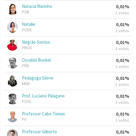
Natacia Marinho
0,01%
PSB
1 votos
Natalie
0,01%
PODE
1 votos
Negrão Sorriso
0,01%
PROS
1 votos
Osvaldo Buskei
0,01%
PRB
1 votos
Pedagoga Silene
0,01%
MDB
1 votos
Prof. Luciano Palagano
0,01%
PSOL
1 votos
Professor Cabo Tomas
0,01%
PV
1 votos
Professor Gilberto
0,01%