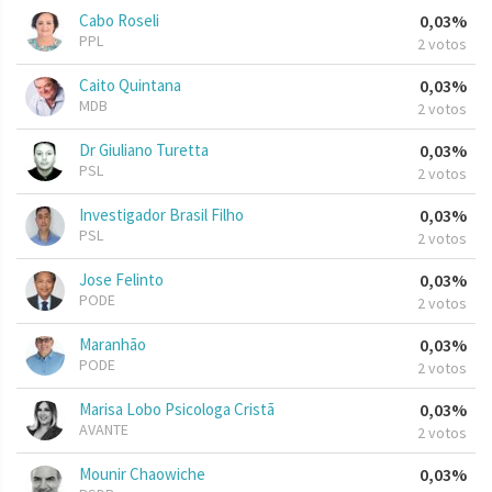
Cabo Roseli
0,03%
PPL
2 votos
Caito Quintana
0,03%
MDB
2 votos
Dr Giuliano Turetta
0,03%
PSL
2 votos
Investigador Brasil Filho
0,03%
PSL
2 votos
Jose Felinto
0,03%
PODE
2 votos
Maranhão
0,03%
PODE
2 votos
Marisa Lobo Psicologa Cristã
0,03%
AVANTE
2 votos
Mounir Chaowiche
0,03%