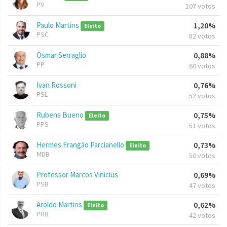
PV
107 votos
Paulo Martins
1,20%
Eleito
PSC
82 votos
Osmar Serraglio
0,88%
PP
60 votos
Ivan Rossoni
0,76%
PSL
52 votos
Rubens Bueno
0,75%
Eleito
PPS
51 votos
Hermes Frangão Parcianello
0,73%
Eleito
MDB
50 votos
Professor Marcos Vinicius
0,69%
PSB
47 votos
Aroldo Martins
0,62%
Eleito
PRB
42 votos