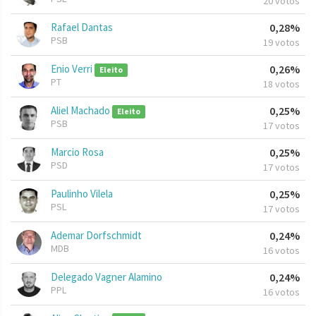
20 votos
Rafael Dantas
0,28%
PSB
19 votos
Enio Verri
0,26%
Eleito
PT
18 votos
Aliel Machado
0,25%
Eleito
PSB
17 votos
Marcio Rosa
0,25%
PSD
17 votos
Paulinho Vilela
0,25%
PSL
17 votos
Ademar Dorfschmidt
0,24%
MDB
16 votos
Delegado Vagner Alamino
0,24%
PPL
16 votos