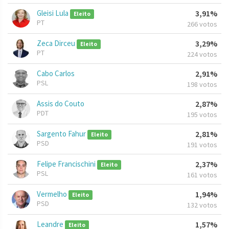
Gleisi Lula
3,91%
Eleito
PT
266 votos
Zeca Dirceu
3,29%
Eleito
PT
224 votos
Cabo Carlos
2,91%
PSL
198 votos
Assis do Couto
2,87%
PDT
195 votos
Sargento Fahur
2,81%
Eleito
PSD
191 votos
Felipe Francischini
2,37%
Eleito
PSL
161 votos
Vermelho
1,94%
Eleito
PSD
132 votos
Leandre
1,57%
Eleito