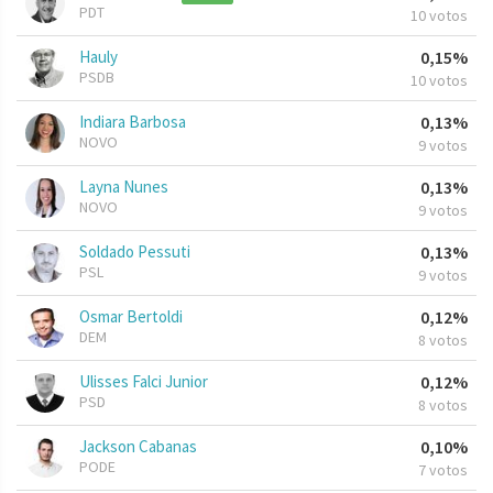
PDT
10 votos
Hauly
0,15%
PSDB
10 votos
Indiara Barbosa
0,13%
NOVO
9 votos
Layna Nunes
0,13%
NOVO
9 votos
Soldado Pessuti
0,13%
PSL
9 votos
Osmar Bertoldi
0,12%
DEM
8 votos
Ulisses Falci Junior
0,12%
PSD
8 votos
Jackson Cabanas
0,10%
PODE
7 votos