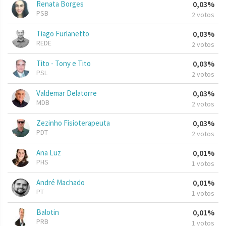
Renata Borges
0,03%
PSB
2 votos
Tiago Furlanetto
0,03%
REDE
2 votos
Tito - Tony e Tito
0,03%
PSL
2 votos
Valdemar Delatorre
0,03%
MDB
2 votos
Zezinho Fisioterapeuta
0,03%
PDT
2 votos
Ana Luz
0,01%
PHS
1 votos
André Machado
0,01%
PT
1 votos
Balotin
0,01%
PRB
1 votos