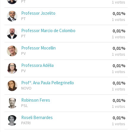
PT
1 votos
Professor Jozelito
0,01%
PT
1 votos
Professor Marcio de Colombo
0,01%
PT
1 votos
Professor Mocellin
0,01%
PV
1 votos
Professora Adélia
0,01%
PV
1 votos
Profª. Ana Paula Pellegrinello
0,01%
NOVO
1 votos
Robinson Feres
0,01%
PSL
1 votos
Roseli Bernardes
0,01%
PATRI
1 votos