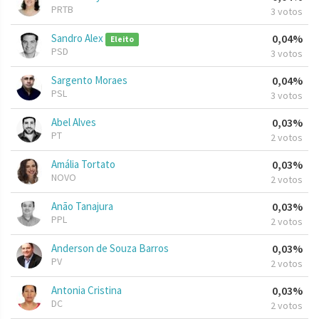
PRTB
3 votos
Sandro Alex
0,04%
Eleito
PSD
3 votos
Sargento Moraes
0,04%
PSL
3 votos
Abel Alves
0,03%
PT
2 votos
Amália Tortato
0,03%
NOVO
2 votos
Anão Tanajura
0,03%
PPL
2 votos
Anderson de Souza Barros
0,03%
PV
2 votos
Antonia Cristina
0,03%
DC
2 votos