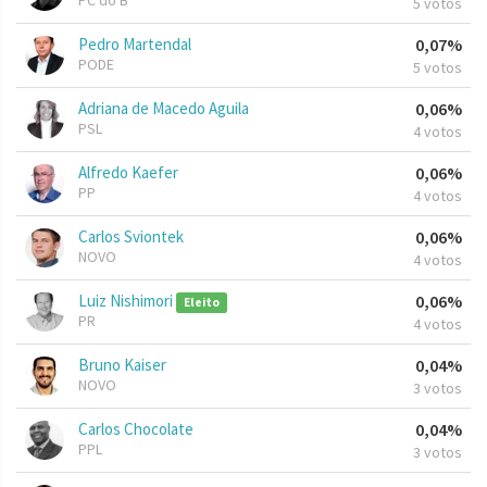
PC do B
5 votos
Pedro Martendal
0,07%
PODE
5 votos
Adriana de Macedo Aguila
0,06%
PSL
4 votos
Alfredo Kaefer
0,06%
PP
4 votos
Carlos Sviontek
0,06%
NOVO
4 votos
Luiz Nishimori
0,06%
Eleito
PR
4 votos
Bruno Kaiser
0,04%
NOVO
3 votos
Carlos Chocolate
0,04%
PPL
3 votos