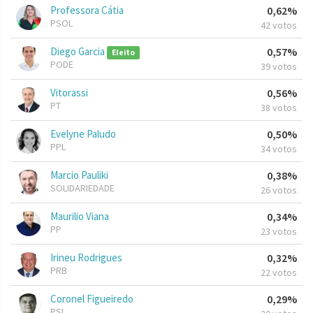
Professora Cátia
0,62%
PSOL
42 votos
Diego Garcia
0,57%
Eleito
PODE
39 votos
Vitorassi
0,56%
PT
38 votos
Evelyne Paludo
0,50%
PPL
34 votos
Marcio Pauliki
0,38%
SOLIDARIEDADE
26 votos
Maurilio Viana
0,34%
PP
23 votos
Irineu Rodrigues
0,32%
PRB
22 votos
Coronel Figueiredo
0,29%
PSL