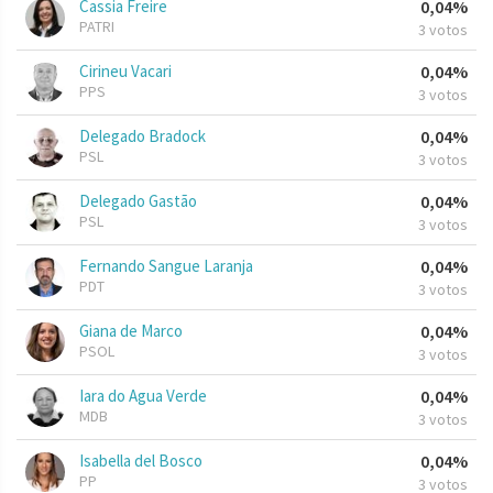
Cassia Freire
0,04%
PATRI
3 votos
Cirineu Vacari
0,04%
PPS
3 votos
Delegado Bradock
0,04%
PSL
3 votos
Delegado Gastão
0,04%
PSL
3 votos
Fernando Sangue Laranja
0,04%
PDT
3 votos
Giana de Marco
0,04%
PSOL
3 votos
Iara do Agua Verde
0,04%
MDB
3 votos
Isabella del Bosco
0,04%
PP
3 votos