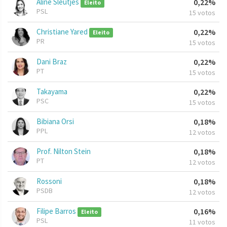
Aline Sleutjes
0,22%
Eleito
PSL
15 votos
Christiane Yared
0,22%
Eleito
PR
15 votos
Dani Braz
0,22%
PT
15 votos
Takayama
0,22%
PSC
15 votos
Bibiana Orsi
0,18%
PPL
12 votos
Prof. Nilton Stein
0,18%
PT
12 votos
Rossoni
0,18%
PSDB
12 votos
Filipe Barros
0,16%
Eleito
PSL
11 votos