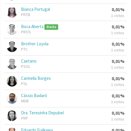
Bianca Portugal
0,01%
PRTB
1 votos
Boca Aberta
0,01%
Eleito
PROS
1 votos
Brother Loyola
0,01%
PTC
1 votos
Caetano
0,01%
PSOL
1 votos
Carmella Borges
0,01%
PSL
1 votos
Cássio Badaró
0,01%
MDB
1 votos
Dra. Teresinha Depubel
0,01%
PRP
1 votos
Eduardo Fujikawa
0,01%