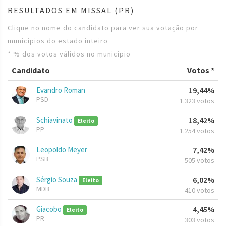
RESULTADOS EM MISSAL (PR)
Clique no nome do candidato para ver sua votação por
municípios do estado inteiro
* % dos votos válidos no município
Candidato
Votos *
Evandro Roman
19,44%
PSD
1.323 votos
Schiavinato
18,42%
Eleito
PP
1.254 votos
Leopoldo Meyer
7,42%
PSB
505 votos
Sérgio Souza
6,02%
Eleito
MDB
410 votos
Giacobo
4,45%
Eleito
PR
303 votos