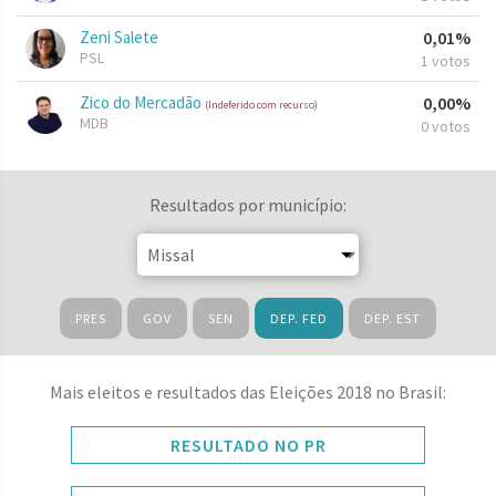
Zeni Salete
0,01%
PSL
1 votos
Zico do Mercadão
0,00%
(Indeferido com recurso)
MDB
0 votos
Resultados por município:
PRES
GOV
SEN
DEP. FED
DEP. EST
Mais eleitos e resultados das Eleições 2018 no Brasil:
RESULTADO NO PR