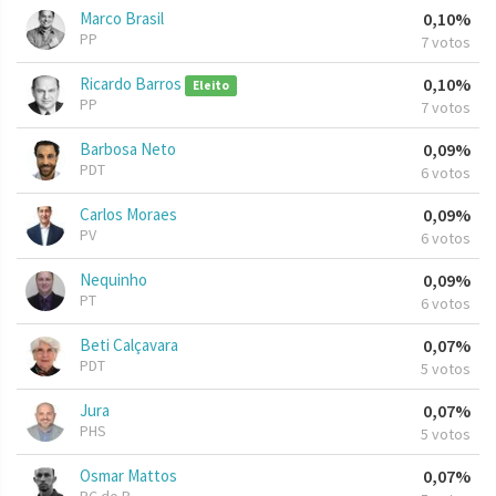
Marco Brasil
0,10%
PP
7 votos
Ricardo Barros
0,10%
Eleito
PP
7 votos
Barbosa Neto
0,09%
PDT
6 votos
Carlos Moraes
0,09%
PV
6 votos
Nequinho
0,09%
PT
6 votos
Beti Calçavara
0,07%
PDT
5 votos
Jura
0,07%
PHS
5 votos
Osmar Mattos
0,07%