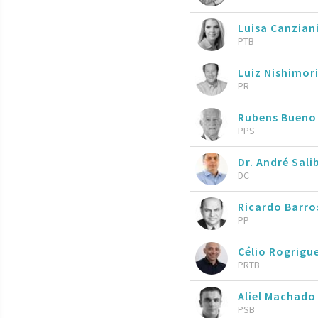
Luisa Canzian
PTB
Luiz Nishimor
PR
Rubens Buen
PPS
Dr. André Sali
DC
Ricardo Barr
PP
Célio Rogrigu
PRTB
Aliel Machad
PSB