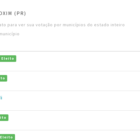
OXIM (PR)
to para ver sua votação por municípios do estado inteiro
município
Eleito
ito
i
ito
Eleito