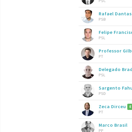
PSC
Rafael Dantas
PSB
Felipe Francis
PSL
Professor Gil
PT
Delegado Bra
PSL
Sargento Fah
PSD
Zeca Dirceu
E
PT
Marco Brasil
PP