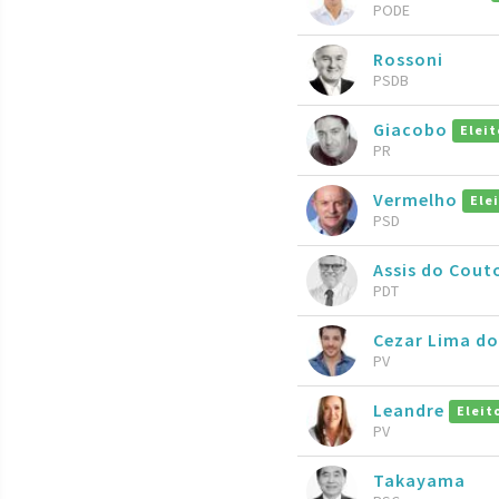
PODE
Rossoni
PSDB
Giacobo
Eleit
PR
Vermelho
Ele
PSD
Assis do Cout
PDT
Cezar Lima do
PV
Leandre
Eleit
PV
Takayama