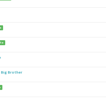
o
ito
o
 Big Brother
o