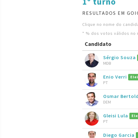
1º turno
RESULTADOS EM GOI
Clique no nome do candida
* % dos votos válidos no 
Candidato
Sérgio Souza
MDB
Enio Verri
Ele
PT
Osmar Bertold
DEM
Gleisi Lula
Ele
PT
Diego Garcia