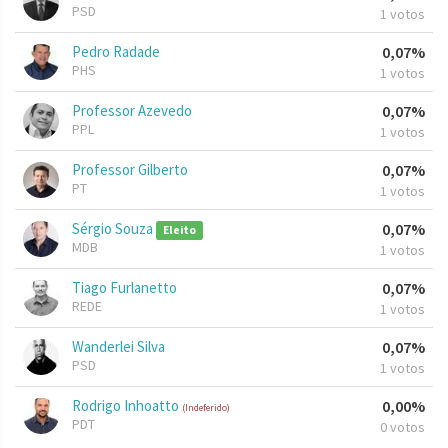
PSD
1 votos
Pedro Radade
0,07%
PHS
1 votos
Professor Azevedo
0,07%
PPL
1 votos
Professor Gilberto
0,07%
PT
1 votos
Sérgio Souza
0,07%
Eleito
MDB
1 votos
Tiago Furlanetto
0,07%
REDE
1 votos
Wanderlei Silva
0,07%
PSD
1 votos
Rodrigo Inhoatto
0,00%
(Indeferido)
PDT
0 votos