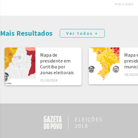
PUBLICIDADE
Mais Resultados
Ver todos +
Mapa de
Mapa e
presidente em
presid
Curitiba por
municíp
zonas eleitorais
28/10/20
31/10/2018
ELEIÇÕES
2018