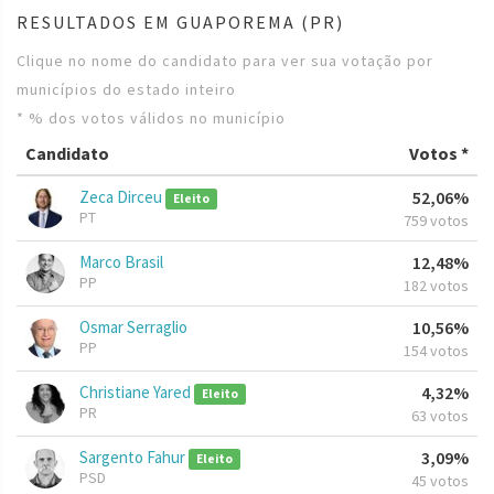
RESULTADOS EM GUAPOREMA (PR)
Clique no nome do candidato para ver sua votação por
municípios do estado inteiro
* % dos votos válidos no município
Candidato
Votos *
Zeca Dirceu
52,06%
Eleito
PT
759 votos
Marco Brasil
12,48%
PP
182 votos
Osmar Serraglio
10,56%
PP
154 votos
Christiane Yared
4,32%
Eleito
PR
63 votos
Sargento Fahur
3,09%
Eleito
PSD
45 votos