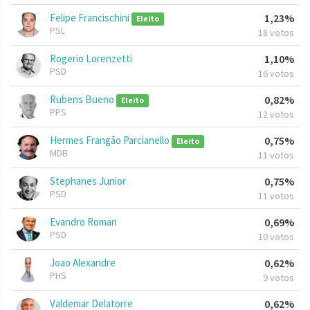
Felipe Francischini
1,23%
Eleito
PSL
18 votos
Rogerio Lorenzetti
1,10%
PSD
16 votos
Rubens Bueno
0,82%
Eleito
PPS
12 votos
Hermes Frangão Parcianello
0,75%
Eleito
MDB
11 votos
Stephanes Junior
0,75%
PSD
11 votos
Evandro Roman
0,69%
PSD
10 votos
Joao Alexandre
0,62%
PHS
9 votos
Valdemar Delatorre
0,62%