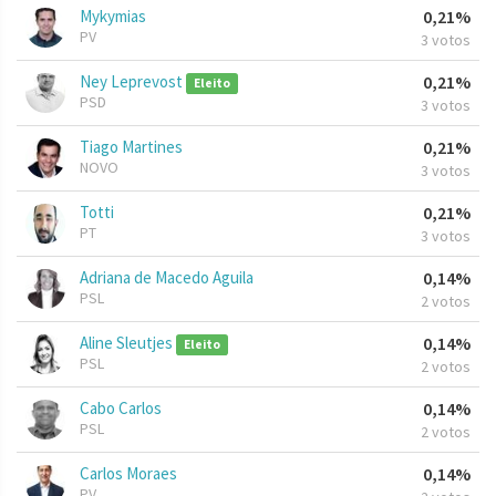
Mykymias
0,21%
PV
3 votos
Ney Leprevost
0,21%
Eleito
PSD
3 votos
Tiago Martines
0,21%
NOVO
3 votos
Totti
0,21%
PT
3 votos
Adriana de Macedo Aguila
0,14%
PSL
2 votos
Aline Sleutjes
0,14%
Eleito
PSL
2 votos
Cabo Carlos
0,14%
PSL
2 votos
Carlos Moraes
0,14%
PV