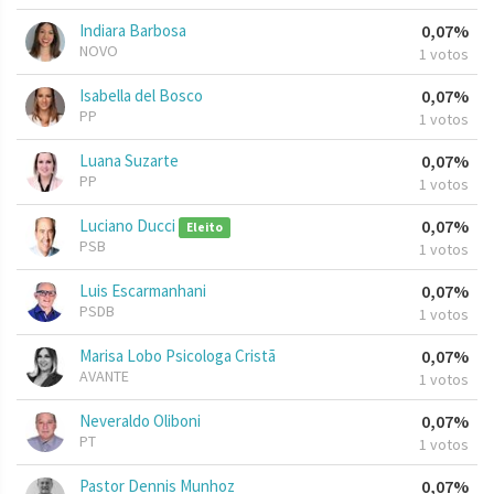
Indiara Barbosa
0,07%
NOVO
1 votos
Isabella del Bosco
0,07%
PP
1 votos
Luana Suzarte
0,07%
PP
1 votos
Luciano Ducci
0,07%
Eleito
PSB
1 votos
Luis Escarmanhani
0,07%
PSDB
1 votos
Marisa Lobo Psicologa Cristã
0,07%
AVANTE
1 votos
Neveraldo Oliboni
0,07%
PT
1 votos
Pastor Dennis Munhoz
0,07%