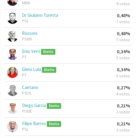
MDB
9 votos
Dr Giuliano Turetta
0,48%
PSL
7 votos
Rossoni
0,48%
PSDB
7 votos
Enio Verri
0,34%
Eleito
PT
5 votos
Gleisi Lula
0,34%
Eleito
PT
5 votos
Caetano
0,27%
PSOL
4 votos
Diego Garcia
0,21%
Eleito
PODE
3 votos
Filipe Barros
0,21%
Eleito
PSL
3 votos