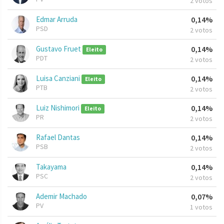
2 votos
Edmar Arruda
0,14%
PSD
2 votos
Gustavo Fruet
0,14%
Eleito
PDT
2 votos
Luisa Canziani
0,14%
Eleito
PTB
2 votos
Luiz Nishimori
0,14%
Eleito
PR
2 votos
Rafael Dantas
0,14%
PSB
2 votos
Takayama
0,14%
PSC
2 votos
Ademir Machado
0,07%
PV
1 votos