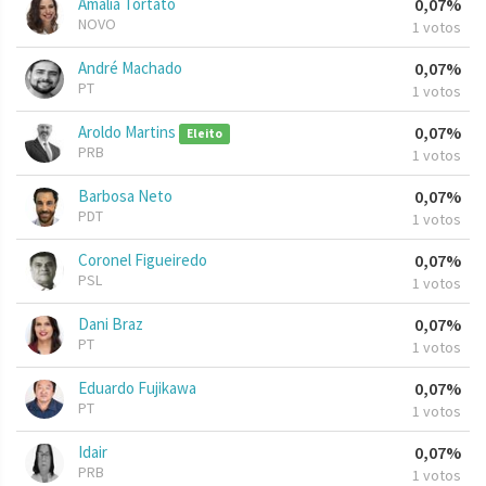
Amália Tortato
0,07%
NOVO
1 votos
André Machado
0,07%
PT
1 votos
Aroldo Martins
0,07%
Eleito
PRB
1 votos
Barbosa Neto
0,07%
PDT
1 votos
Coronel Figueiredo
0,07%
PSL
1 votos
Dani Braz
0,07%
PT
1 votos
Eduardo Fujikawa
0,07%
PT
1 votos
Idair
0,07%
PRB
1 votos