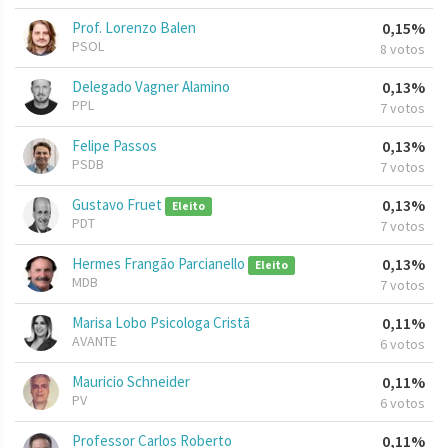
Prof. Lorenzo Balen
0,15%
PSOL
8 votos
Delegado Vagner Alamino
0,13%
PPL
7 votos
Felipe Passos
0,13%
PSDB
7 votos
Gustavo Fruet
0,13%
Eleito
PDT
7 votos
Hermes Frangão Parcianello
0,13%
Eleito
MDB
7 votos
Marisa Lobo Psicologa Cristã
0,11%
AVANTE
6 votos
Mauricio Schneider
0,11%
PV
6 votos
Professor Carlos Roberto
0,11%