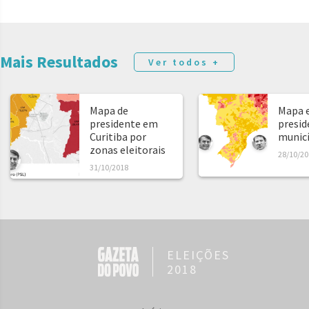
Mais Resultados
Ver todos +
Mapa de
Mapa e
presidente em
presid
Curitiba por
municíp
zonas eleitorais
28/10/20
31/10/2018
ELEIÇÕES
2018