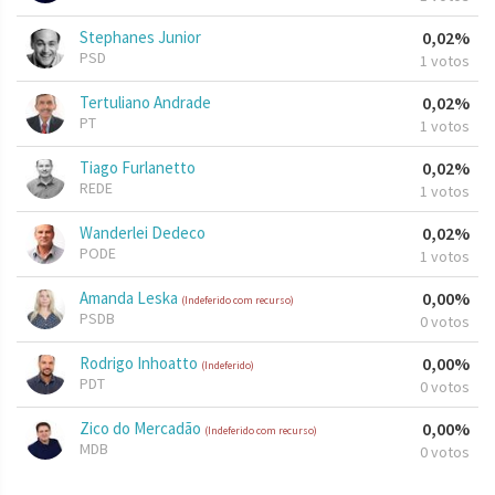
Stephanes Junior
0,02%
PSD
1 votos
Tertuliano Andrade
0,02%
PT
1 votos
Tiago Furlanetto
0,02%
REDE
1 votos
Wanderlei Dedeco
0,02%
PODE
1 votos
Amanda Leska
0,00%
(Indeferido com recurso)
PSDB
0 votos
Rodrigo Inhoatto
0,00%
(Indeferido)
PDT
0 votos
Zico do Mercadão
0,00%
(Indeferido com recurso)
MDB
0 votos