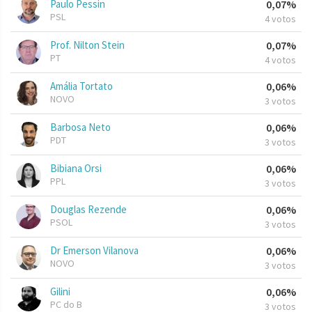
Paulo Pessin
0,07%
PSL
4 votos
Prof. Nilton Stein
0,07%
PT
4 votos
Amália Tortato
0,06%
NOVO
3 votos
Barbosa Neto
0,06%
PDT
3 votos
Bibiana Orsi
0,06%
PPL
3 votos
Douglas Rezende
0,06%
PSOL
3 votos
Dr Emerson Vilanova
0,06%
NOVO
3 votos
Gilini
0,06%
PC do B
3 votos