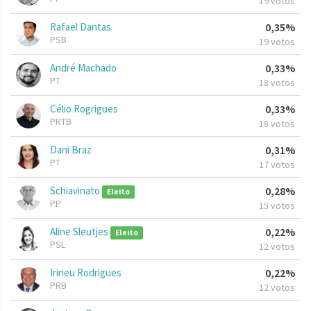
19 votos
Rafael Dantas
0,35%
PSB
19 votos
André Machado
0,33%
PT
18 votos
Célio Rogrigues
0,33%
PRTB
18 votos
Dani Braz
0,31%
PT
17 votos
Schiavinato
0,28%
Eleito
PP
15 votos
Aline Sleutjes
0,22%
Eleito
PSL
12 votos
Irineu Rodrigues
0,22%
PRB
12 votos