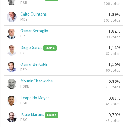
PSB
106 votos
Caito Quintana
1,89%
MDB
103 votos
Osmar Serraglio
1,82%
PP
99 votos
Diego Garcia
1,14%
Eleito
PODE
62 votos
Osmar Bertoldi
1,10%
DEM
60 votos
Mounir Chaowiche
0,86%
PSDB
47 votos
Leopoldo Meyer
0,83%
PSB
45 votos
Paulo Martins
0,79%
Eleito
PSC
43 votos