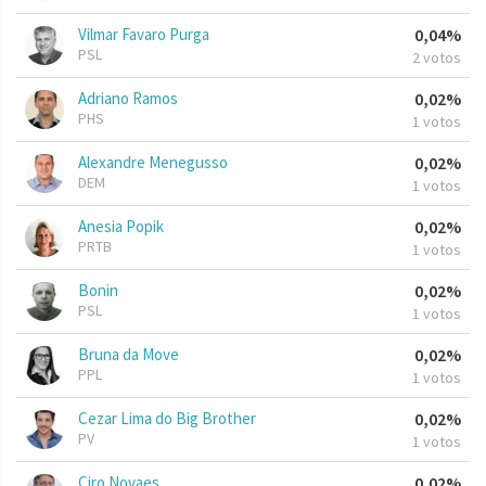
Vilmar Favaro Purga
0,04%
PSL
2 votos
Adriano Ramos
0,02%
PHS
1 votos
Alexandre Menegusso
0,02%
DEM
1 votos
Anesia Popik
0,02%
PRTB
1 votos
Bonin
0,02%
PSL
1 votos
Bruna da Move
0,02%
PPL
1 votos
Cezar Lima do Big Brother
0,02%
PV
1 votos
Ciro Novaes
0,02%