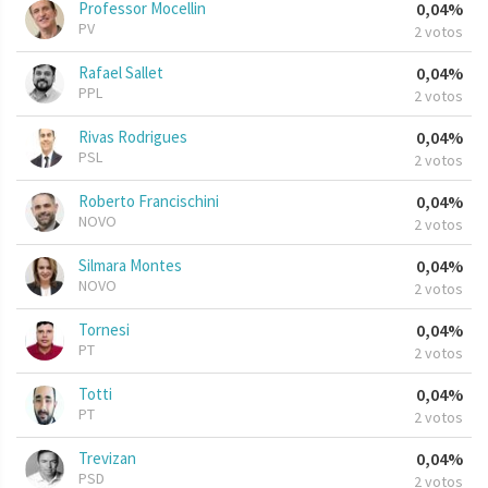
Professor Mocellin
0,04%
PV
2 votos
Rafael Sallet
0,04%
PPL
2 votos
Rivas Rodrigues
0,04%
PSL
2 votos
Roberto Francischini
0,04%
NOVO
2 votos
Silmara Montes
0,04%
NOVO
2 votos
Tornesi
0,04%
PT
2 votos
Totti
0,04%
PT
2 votos
Trevizan
0,04%
PSD
2 votos