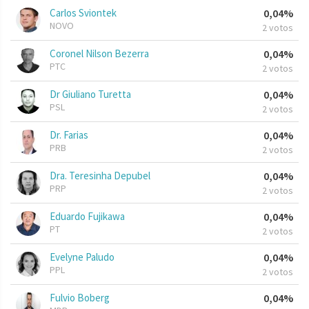
Carlos Sviontek
0,04%
NOVO
2 votos
Coronel Nilson Bezerra
0,04%
PTC
2 votos
Dr Giuliano Turetta
0,04%
PSL
2 votos
Dr. Farias
0,04%
PRB
2 votos
Dra. Teresinha Depubel
0,04%
PRP
2 votos
Eduardo Fujikawa
0,04%
PT
2 votos
Evelyne Paludo
0,04%
PPL
2 votos
Fulvio Boberg
0,04%