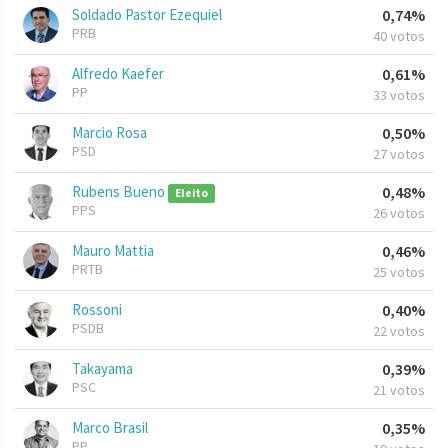
Soldado Pastor Ezequiel
0,74%
PRB
40 votos
Alfredo Kaefer
0,61%
PP
33 votos
Marcio Rosa
0,50%
PSD
27 votos
Rubens Bueno
0,48%
Eleito
PPS
26 votos
Mauro Mattia
0,46%
PRTB
25 votos
Rossoni
0,40%
PSDB
22 votos
Takayama
0,39%
PSC
21 votos
Marco Brasil
0,35%
PP