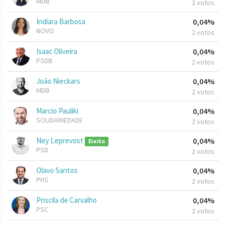
MDB
2 votos
Indiara Barbosa
0,04%
NOVO
2 votos
Isaac Oliveira
0,04%
PSDB
2 votos
João Nieckars
0,04%
MDB
2 votos
Marcio Pauliki
0,04%
SOLIDARIEDADE
2 votos
Ney Leprevost
0,04%
Eleito
PSD
2 votos
Olavo Santos
0,04%
PHS
2 votos
Priscila de Carvalho
0,04%
PSC
2 votos