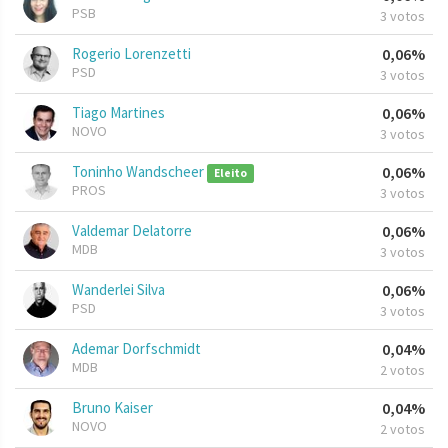
PSB
3 votos
Rogerio Lorenzetti
0,06%
PSD
3 votos
Tiago Martines
0,06%
NOVO
3 votos
Toninho Wandscheer
0,06%
Eleito
PROS
3 votos
Valdemar Delatorre
0,06%
MDB
3 votos
Wanderlei Silva
0,06%
PSD
3 votos
Ademar Dorfschmidt
0,04%
MDB
2 votos
Bruno Kaiser
0,04%
NOVO
2 votos