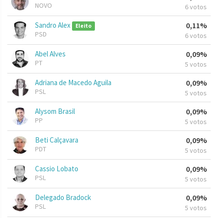
NOVO
6 votos
Sandro Alex
0,11%
Eleito
PSD
6 votos
Abel Alves
0,09%
PT
5 votos
Adriana de Macedo Aguila
0,09%
PSL
5 votos
Alysom Brasil
0,09%
PP
5 votos
Beti Calçavara
0,09%
PDT
5 votos
Cassio Lobato
0,09%
PSL
5 votos
Delegado Bradock
0,09%
PSL
5 votos