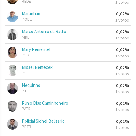
REDE
1 votos
Maranhão
0,02%
PODE
1 votos
Marco Antonio da Radio
0,02%
MDB
1 votos
Mary Pementel
0,02%
PSB
1 votos
Misael Nemecek
0,02%
PSL
1 votos
Nequinho
0,02%
PT
1 votos
Plinio Dias Caminhoneiro
0,02%
PATRI
1 votos
Policial Sidnei Belizário
0,02%
PRTB
1 votos