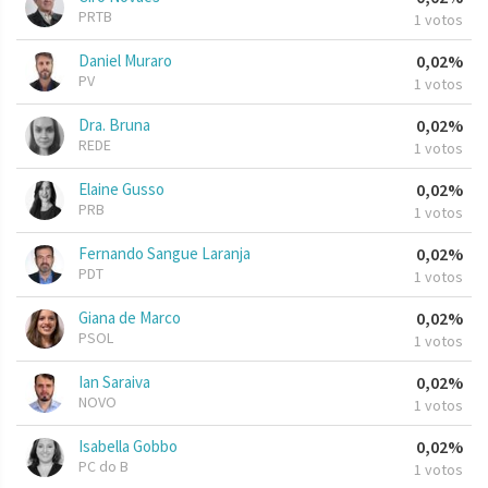
PRTB
1 votos
Daniel Muraro
0,02%
PV
1 votos
Dra. Bruna
0,02%
REDE
1 votos
Elaine Gusso
0,02%
PRB
1 votos
Fernando Sangue Laranja
0,02%
PDT
1 votos
Giana de Marco
0,02%
PSOL
1 votos
Ian Saraiva
0,02%
NOVO
1 votos
Isabella Gobbo
0,02%
PC do B
1 votos