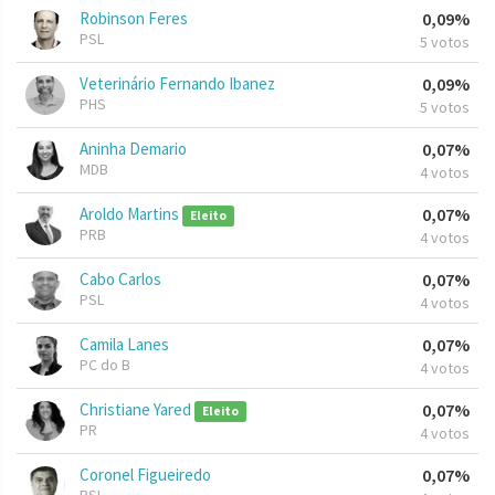
Robinson Feres
0,09%
PSL
5 votos
Veterinário Fernando Ibanez
0,09%
PHS
5 votos
Aninha Demario
0,07%
MDB
4 votos
Aroldo Martins
0,07%
Eleito
PRB
4 votos
Cabo Carlos
0,07%
PSL
4 votos
Camila Lanes
0,07%
PC do B
4 votos
Christiane Yared
0,07%
Eleito
PR
4 votos
Coronel Figueiredo
0,07%