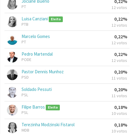
Jociane Bueno
0,22%
PT
12 votos
Luisa Canziani
0,22%
Eleito
PTB
12 votos
Marcelo Gomes
0,22%
PT
12 votos
Pedro Martendal
0,22%
PODE
12 votos
Pastor Dennis Munhoz
0,20%
PSD
11 votos
Soldado Pessuti
0,20%
PSL
11 votos
Filipe Barros
0,18%
Eleito
PSL
10 votos
Terezinha Modzinski Fistarol
0,18%
MDB
10 votos