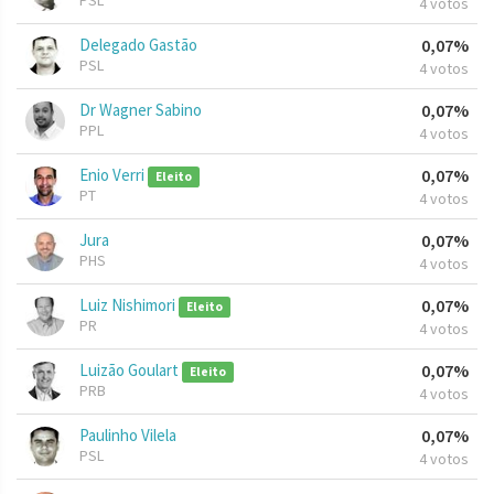
PSL
4 votos
Delegado Gastão
0,07%
PSL
4 votos
Dr Wagner Sabino
0,07%
PPL
4 votos
Enio Verri
0,07%
Eleito
PT
4 votos
Jura
0,07%
PHS
4 votos
Luiz Nishimori
0,07%
Eleito
PR
4 votos
Luizão Goulart
0,07%
Eleito
PRB
4 votos
Paulinho Vilela
0,07%
PSL
4 votos