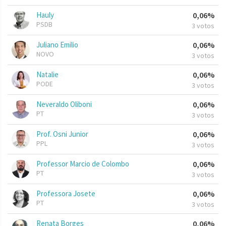
Hauly
0,06%
PSDB
3 votos
Juliano Emilio
0,06%
NOVO
3 votos
Natalie
0,06%
PODE
3 votos
Neveraldo Oliboni
0,06%
PT
3 votos
Prof. Osni Junior
0,06%
PPL
3 votos
Professor Marcio de Colombo
0,06%
PT
3 votos
Professora Josete
0,06%
PT
3 votos
Renata Borges
0,06%