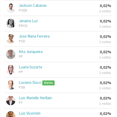
Jackson Cabanas
0,02%
PODE
1 votos
Janaina Luz
0,02%
PROS
1 votos
Jose Maria Ferreira
0,02%
PSD
1 votos
Kito Junqueira
0,02%
PP
1 votos
Luana Suzarte
0,02%
PP
1 votos
Luciano Ducci
0,02%
Eleito
PSB
1 votos
Luiz Marielle Herllain
0,02%
PT
1 votos
Luiz Vicentim
0,02%