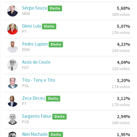
Sérgio Souza
5,68%
Eleito
MDB
309 votos
Gleisi Lula
5,07%
Eleito
PT
276 votos
Pedro Lupion
4,23%
Eleito
DEM
230 votos
Assis do Couto
4,04%
PDT
220 votos
Tito - Tony e Tito
3,20%
PSL
174 votos
Zeca Dirceu
3,12%
Eleito
PT
170 votos
Sargento Fahur
2,94%
Eleito
PSD
160 votos
Aliel Machado
1,95%
Eleito