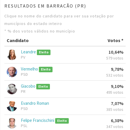
RESULTADOS EM BARRACÃO (PR)
Clique no nome do candidato para ver sua votação por
municípios do estado inteiro
* % dos votos válidos no município
Candidato
Votos *
Leandre
10,64%
Eleito
PV
579 votos
Vermelho
9,78%
Eleito
PSD
532 votos
Giacobo
9,10%
Eleito
PR
495 votos
Evandro Roman
7,07%
PSD
385 votos
Felipe Francischini
6,38%
Eleito
PSL
347 votos