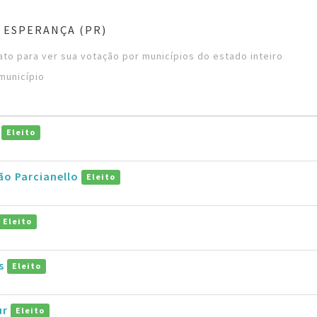
 ESPERANÇA (PR)
to para ver sua votação por municípios do estado inteiro
município
o
Eleito
ão Parcianello
Eleito
Eleito
os
Eleito
ur
Eleito