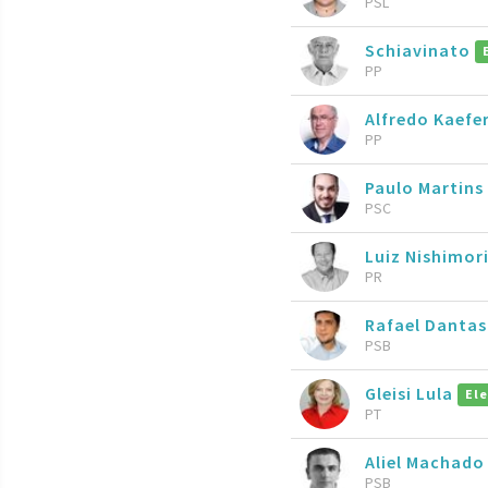
PSL
Schiavinato
PP
Alfredo Kaefe
PP
Paulo Martins
PSC
Luiz Nishimor
PR
Rafael Dantas
PSB
Gleisi Lula
Ele
PT
Aliel Machad
PSB