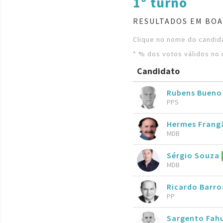
1º turno
RESULTADOS EM BOA
Clique no nome do candida
* % dos votos válidos no 
Candidato
Rubens Buen
PPS
Hermes Frang
MDB
Sérgio Souza
MDB
Ricardo Barr
PP
Sargento Fah