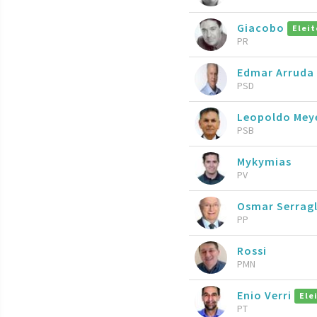
Giacobo
Eleit
PR
Edmar Arruda
PSD
Leopoldo Mey
PSB
Mykymias
PV
Osmar Serragl
PP
Rossi
PMN
Enio Verri
Ele
PT