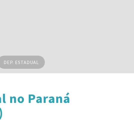
DEP. ESTADUAL
l no Paraná
)