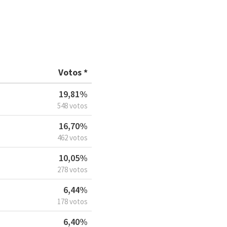
Votos *
19,81%
548 votos
16,70%
462 votos
10,05%
278 votos
6,44%
178 votos
6,40%