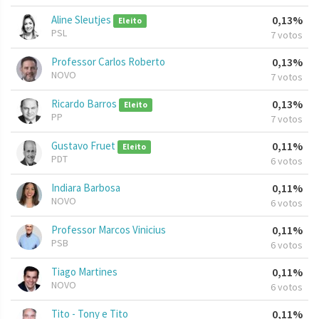
Aline Sleutjes
0,13%
Eleito
PSL
7 votos
Professor Carlos Roberto
0,13%
NOVO
7 votos
Ricardo Barros
0,13%
Eleito
PP
7 votos
Gustavo Fruet
0,11%
Eleito
PDT
6 votos
Indiara Barbosa
0,11%
NOVO
6 votos
Professor Marcos Vinicius
0,11%
PSB
6 votos
Tiago Martines
0,11%
NOVO
6 votos
Tito - Tony e Tito
0,11%