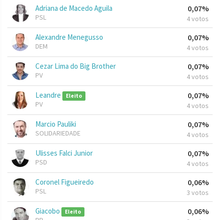
Adriana de Macedo Aguila
0,07%
PSL
4 votos
Alexandre Menegusso
0,07%
DEM
4 votos
Cezar Lima do Big Brother
0,07%
PV
4 votos
Leandre
0,07%
Eleito
PV
4 votos
Marcio Pauliki
0,07%
SOLIDARIEDADE
4 votos
Ulisses Falci Junior
0,07%
PSD
4 votos
Coronel Figueiredo
0,06%
PSL
3 votos
Giacobo
0,06%
Eleito