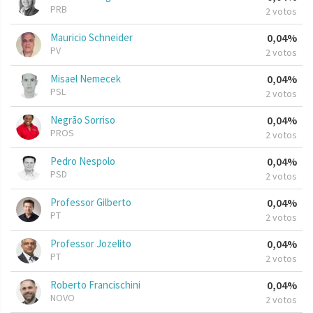
PRB
2 votos
Mauricio Schneider
0,04%
PV
2 votos
Misael Nemecek
0,04%
PSL
2 votos
Negrão Sorriso
0,04%
PROS
2 votos
Pedro Nespolo
0,04%
PSD
2 votos
Professor Gilberto
0,04%
PT
2 votos
Professor Jozelito
0,04%
PT
2 votos
Roberto Francischini
0,04%
NOVO
2 votos