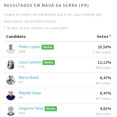
RESULTADOS EM MAUÁ DA SERRA (PR)
Clique no nome do candidato para ver sua votação por
municípios do estado inteiro
* % dos votos válidos no município
Candidato
Votos *
Pedro Lupion
25,58%
Eleito
DEM
1.381 votos
Luisa Canziani
12,12%
Eleito
PTB
654 votos
Marco Brasil
8,47%
PP
457 votos
Maurilio Viana
8,47%
PP
457 votos
Sargento Fahur
4,82%
Eleito
PSD
260 votos