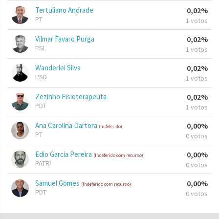
Tertuliano Andrade
0,02%
PT
1 votos
Vilmar Favaro Purga
0,02%
PSL
1 votos
Wanderlei Silva
0,02%
PSD
1 votos
Zezinho Fisioterapeuta
0,02%
PDT
1 votos
Ana Carolina Dartora
0,00%
(Indeferido)
PT
0 votos
Edio Garcia Pereira
0,00%
(Indeferido com recurso)
PATRI
0 votos
Samuel Gomes
0,00%
(Indeferido com recurso)
PDT
0 votos