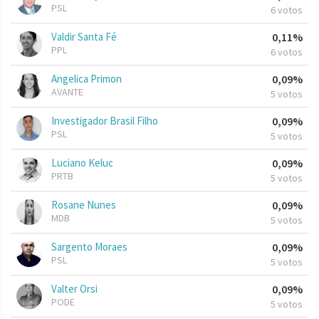
PSL
6 votos
Valdir Santa Fé
0,11%
PPL
6 votos
Angelica Primon
0,09%
AVANTE
5 votos
Investigador Brasil Filho
0,09%
PSL
5 votos
Luciano Keluc
0,09%
PRTB
5 votos
Rosane Nunes
0,09%
MDB
5 votos
Sargento Moraes
0,09%
PSL
5 votos
Valter Orsi
0,09%
PODE
5 votos