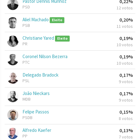
Pastor Dennis Munhoz
0,22%
PSD
12 votos
Aliel Machado
0,20%
Eleito
PSB
11 votos
Christiane Yared
0,19%
Eleito
PR
10 votos
Coronel Nilson Bezerra
0,19%
PTC
10 votos
Delegado Bradock
0,17%
PSL
9 votos
João Nieckars
0,17%
MDB
9 votos
Felipe Passos
0,15%
PSDB
8 votos
Alfredo Kaefer
0,13%
PP
7 votos