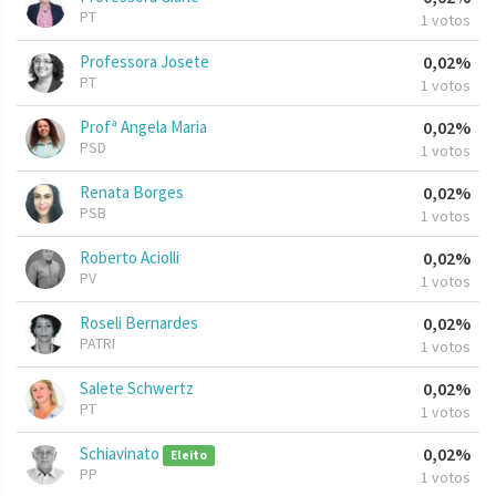
PT
1 votos
Professora Josete
0,02%
PT
1 votos
Profª Angela Maria
0,02%
PSD
1 votos
Renata Borges
0,02%
PSB
1 votos
Roberto Aciolli
0,02%
PV
1 votos
Roseli Bernardes
0,02%
PATRI
1 votos
Salete Schwertz
0,02%
PT
1 votos
Schiavinato
0,02%
Eleito
PP
1 votos