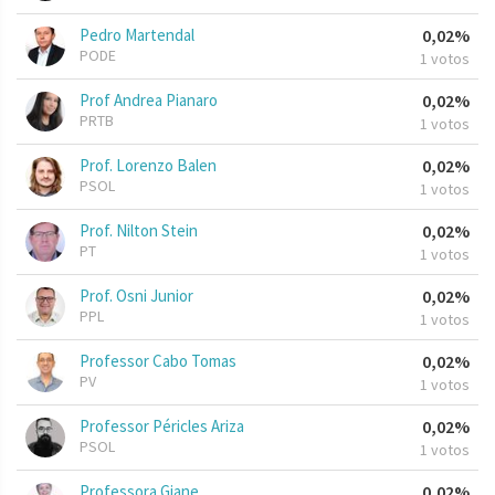
Pedro Martendal
0,02%
PODE
1 votos
Prof Andrea Pianaro
0,02%
PRTB
1 votos
Prof. Lorenzo Balen
0,02%
PSOL
1 votos
Prof. Nilton Stein
0,02%
PT
1 votos
Prof. Osni Junior
0,02%
PPL
1 votos
Professor Cabo Tomas
0,02%
PV
1 votos
Professor Péricles Ariza
0,02%
PSOL
1 votos
Professora Giane
0,02%