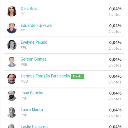
Dani Braz
0,04%
PT
2 votos
Eduardo Fujikawa
0,04%
PT
2 votos
Evelyne Paludo
0,04%
PPL
2 votos
Gerson Gomes
0,04%
PRB
2 votos
Hermes Frangão Parcianello
0,04%
Eleito
MDB
2 votos
Joao Gaucho
0,04%
PSL
2 votos
Lauro Moura
0,04%
PRB
2 votos
Leslie Camargo
0,04%