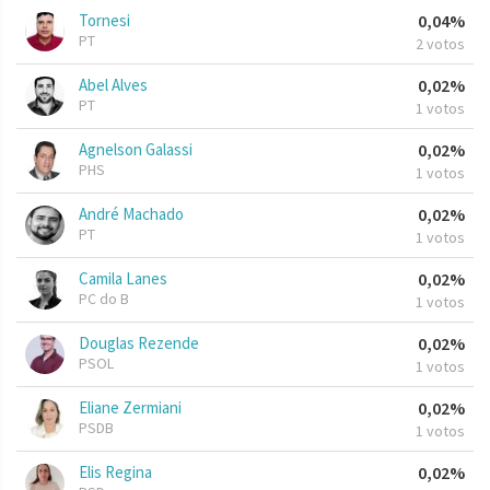
Tornesi
0,04%
PT
2 votos
Abel Alves
0,02%
PT
1 votos
Agnelson Galassi
0,02%
PHS
1 votos
André Machado
0,02%
PT
1 votos
Camila Lanes
0,02%
PC do B
1 votos
Douglas Rezende
0,02%
PSOL
1 votos
Eliane Zermiani
0,02%
PSDB
1 votos
Elis Regina
0,02%