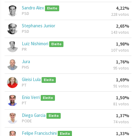
Sandro Alex
4,22%
Eleito
PSD
228 votos
Stephanes Junior
2,65%
PSD
143 votos
Luiz Nishimori
1,98%
Eleito
PR
107 votos
Jura
1,76%
PHS
95 votos
Gleisi Lula
1,69%
Eleito
PT
91 votos
Enio Verri
1,50%
Eleito
PT
81 votos
Diego Garcia
1,37%
Eleito
PODE
74 votos
Felipe Francischini
1,33%
Eleito