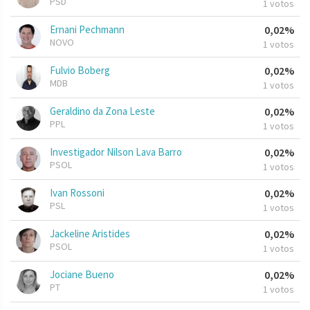
PSD
1 votos
Ernani Pechmann
0,02%
NOVO
1 votos
Fulvio Boberg
0,02%
MDB
1 votos
Geraldino da Zona Leste
0,02%
PPL
1 votos
Investigador Nilson Lava Barro
0,02%
PSOL
1 votos
Ivan Rossoni
0,02%
PSL
1 votos
Jackeline Aristides
0,02%
PSOL
1 votos
Jociane Bueno
0,02%
PT
1 votos