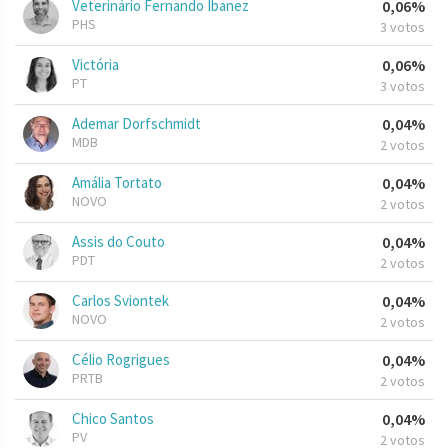
Veterinário Fernando Ibanez
0,06%
PHS
3 votos
Victória
0,06%
PT
3 votos
Ademar Dorfschmidt
0,04%
MDB
2 votos
Amália Tortato
0,04%
NOVO
2 votos
Assis do Couto
0,04%
PDT
2 votos
Carlos Sviontek
0,04%
NOVO
2 votos
Célio Rogrigues
0,04%
PRTB
2 votos
Chico Santos
0,04%
PV
2 votos