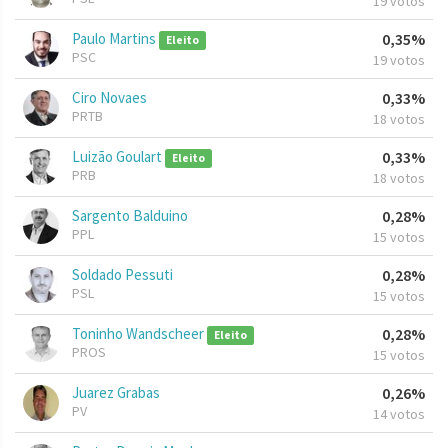
19 votos
Paulo Martins
0,35%
Eleito
PSC
19 votos
Ciro Novaes
0,33%
PRTB
18 votos
Luizão Goulart
0,33%
Eleito
PRB
18 votos
Sargento Balduino
0,28%
PPL
15 votos
Soldado Pessuti
0,28%
PSL
15 votos
Toninho Wandscheer
0,28%
Eleito
PROS
15 votos
Juarez Grabas
0,26%
PV
14 votos