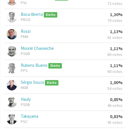
PSL
72 votos
Boca Aberta
1,30%
Eleito
PROS
70 votos
Rossi
1,13%
PMN
61 votos
Mounir Chaowiche
1,11%
PSDB
60 votos
Rubens Bueno
1,11%
Eleito
PPS
60 votos
Sérgio Souza
1,00%
Eleito
MDB
54 votos
Hauly
0,85%
PSDB
46 votos
Takayama
0,83%
PSC
45 votos