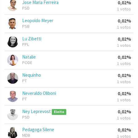
Jose Maria Ferreira
0,02%
PSD
1 votos
Leopoldo Meyer
0,02%
PSB
1 votos
Lu Zibetti
0,02%
PPL
1 votos
Natalie
0,02%
PODE
1 votos
Nequinho
0,02%
PT
1 votos
Neveraldo Oliboni
0,02%
PT
1 votos
Ney Leprevost
0,02%
Eleito
PSD
1 votos
Pedagoga Silene
0,02%
MDB
1 votos