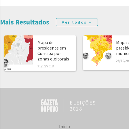
Mais Resultados
Ver todos +
Mapa de
Mapa e
presidente em
presid
Curitiba por
municíp
zonas eleitorais
28/10/20
31/10/2018
ELEIÇÕES
2018
Início