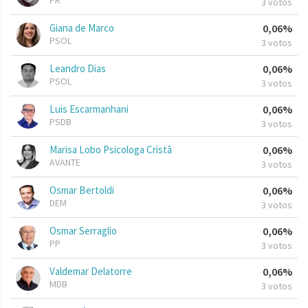
PR
3 votos
Giana de Marco
0,06%
PSOL
3 votos
Leandro Dias
0,06%
PSOL
3 votos
Luis Escarmanhani
0,06%
PSDB
3 votos
Marisa Lobo Psicologa Cristã
0,06%
AVANTE
3 votos
Osmar Bertoldi
0,06%
DEM
3 votos
Osmar Serraglio
0,06%
PP
3 votos
Valdemar Delatorre
0,06%
MDB
3 votos