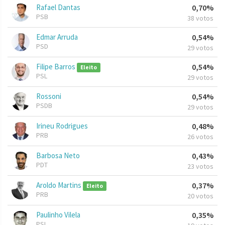
Rafael Dantas
0,70%
PSB
38 votos
Edmar Arruda
0,54%
PSD
29 votos
Filipe Barros
0,54%
Eleito
PSL
29 votos
Rossoni
0,54%
PSDB
29 votos
Irineu Rodrigues
0,48%
PRB
26 votos
Barbosa Neto
0,43%
PDT
23 votos
Aroldo Martins
0,37%
Eleito
PRB
20 votos
Paulinho Vilela
0,35%
PSL