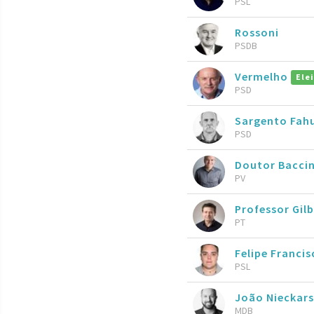
PSL
Rossoni
PSDB
Vermelho
Ele
PSD
Sargento Fah
PSD
Doutor Bacci
PV
Professor Gil
PT
Felipe Francis
PSL
João Nieckars
MDB