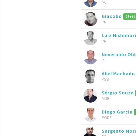
PV
Giacobo
Eleit
PR
Luiz Nishimor
PR
Neveraldo Oli
PT
Aliel Machad
PSB
Sérgio Souza
MDB
Diego Garcia
PODE
Sargento Mor