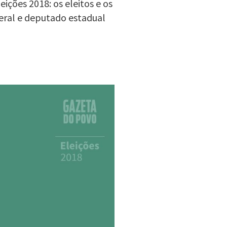
ções 2018: os eleitos e os
eral e deputado estadual