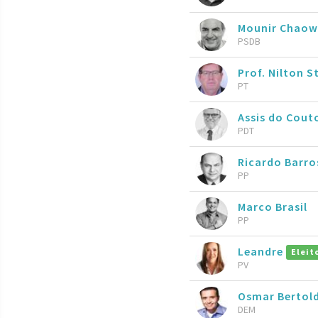
Mounir Chaow
PSDB
Prof. Nilton S
PT
Assis do Cout
PDT
Ricardo Barr
PP
Marco Brasil
PP
Leandre
Eleit
PV
Osmar Bertold
DEM