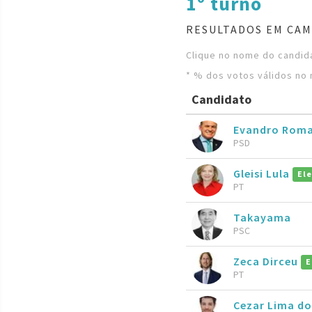
1º turno
RESULTADOS EM CAM
Clique no nome do candida
* % dos votos válidos no 
Candidato
Evandro Rom
PSD
Gleisi Lula
Ele
PT
Takayama
PSC
Zeca Dirceu
E
PT
Cezar Lima do