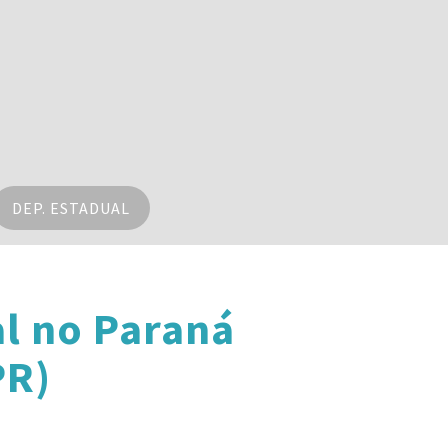
DEP. ESTADUAL
l no Paraná
PR)