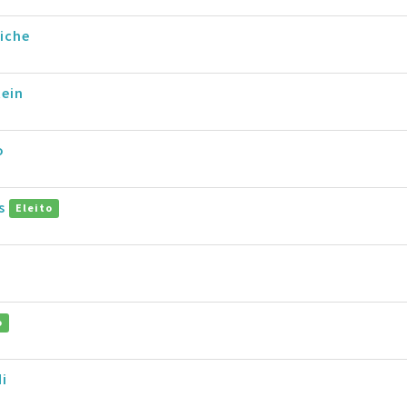
iche
tein
o
os
Eleito
o
i