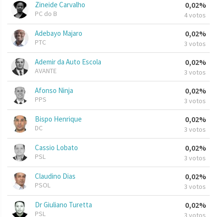
Zineide Carvalho
0,02%
PC do B
4 votos
Adebayo Majaro
0,02%
PTC
3 votos
Ademir da Auto Escola
0,02%
AVANTE
3 votos
Afonso Ninja
0,02%
PPS
3 votos
Bispo Henrique
0,02%
DC
3 votos
Cassio Lobato
0,02%
PSL
3 votos
Claudino Dias
0,02%
PSOL
3 votos
Dr Giuliano Turetta
0,02%
PSL
3 votos