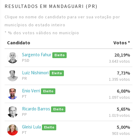
RESULTADOS EM MANDAGUARI (PR)
Clique no nome do candidato para ver sua votação por
municípios do estado inteiro
* % dos votos válidos no município
Candidato
Votos *
Sargento Fahur
20,19%
Eleito
PSD
3.643 votos
Luiz Nishimori
7,73%
Eleito
PR
1.395 votos
Enio Verri
6,08%
Eleito
PT
1.097 votos
Ricardo Barros
5,65%
Eleito
PP
1.019 votos
Gleisi Lula
5,00%
Eleito
PT
903 votos