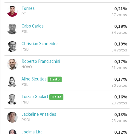
Tornesi
0,21%
PT
37 votos
Cabo Carlos
0,19%
PSL
34 votos
Christian Schneider
0,19%
PSD
34 votos
Roberto Francischini
0,17%
NOVO
31 votos
Aline Sleutjes
0,17%
Eleito
PSL
30 votos
Luizão Goulart
0,16%
Eleito
PRB
28 votos
Jackeline Aristides
0,13%
PSOL
23 votos
Joelma Lira
0,12%