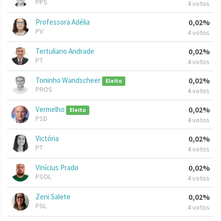
PPS
4 votos
Professora Adélia
0,02%
PV
4 votos
Tertuliano Andrade
0,02%
PT
4 votos
Toninho Wandscheer
0,02%
Eleito
PROS
4 votos
Vermelho
0,02%
Eleito
PSD
4 votos
Victória
0,02%
PT
4 votos
Vinícius Prado
0,02%
PSOL
4 votos
Zeni Salete
0,02%
PSL
4 votos