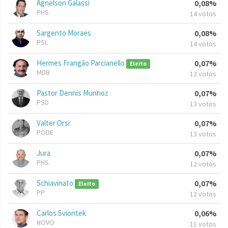
Agnelson Galassi
0,08%
PHS
14 votos
Sargento Moraes
0,08%
PSL
14 votos
Hermes Frangão Parcianello
0,07%
Eleito
MDB
13 votos
Pastor Dennis Munhoz
0,07%
PSD
13 votos
Valter Orsi
0,07%
PODE
13 votos
Jura
0,07%
PHS
12 votos
Schiavinato
0,07%
Eleito
PP
12 votos
Carlos Sviontek
0,06%
NOVO
11 votos