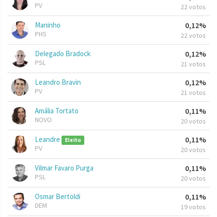
PV
22 votos
Maninho
0,12%
PHS
22 votos
Delegado Bradock
0,12%
PSL
21 votos
Leandro Bravin
0,12%
PV
21 votos
Amália Tortato
0,11%
NOVO
20 votos
Leandre
0,11%
Eleito
PV
20 votos
Vilmar Favaro Purga
0,11%
PSL
20 votos
Osmar Bertoldi
0,11%
DEM
19 votos