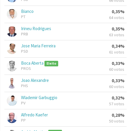
66 votos
Bianco
0,35%
PT
64 votos
Irineu Rodrigues
0,35%
PRB
63 votos
Jose Maria Ferreira
0,34%
PSD
61 votos
Boca Aberta
0,33%
Eleito
PROS
60 votos
Joao Alexandre
0,33%
PHS
60 votos
Wlademir Garbuggio
0,32%
PV
57 votos
Alfredo Kaefer
0,28%
PP
50 votos