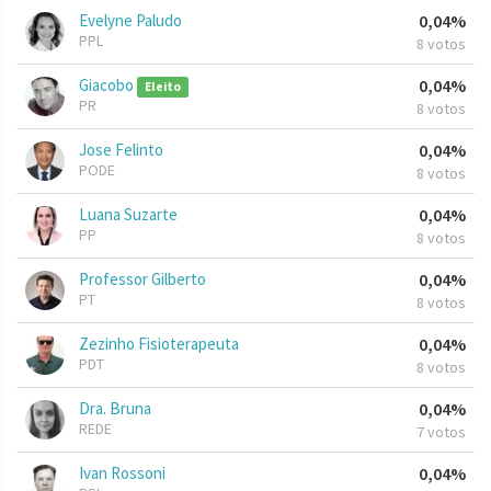
Evelyne Paludo
0,04%
PPL
8 votos
Giacobo
0,04%
Eleito
PR
8 votos
Jose Felinto
0,04%
PODE
8 votos
Luana Suzarte
0,04%
PP
8 votos
Professor Gilberto
0,04%
PT
8 votos
Zezinho Fisioterapeuta
0,04%
PDT
8 votos
Dra. Bruna
0,04%
REDE
7 votos
Ivan Rossoni
0,04%