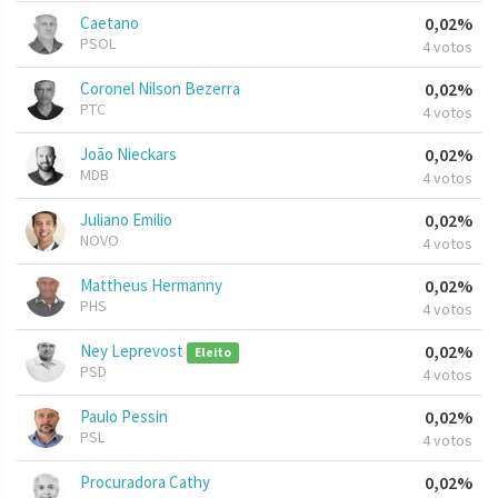
Caetano
0,02%
PSOL
4 votos
Coronel Nilson Bezerra
0,02%
PTC
4 votos
João Nieckars
0,02%
MDB
4 votos
Juliano Emilio
0,02%
NOVO
4 votos
Mattheus Hermanny
0,02%
PHS
4 votos
Ney Leprevost
0,02%
Eleito
PSD
4 votos
Paulo Pessin
0,02%
PSL
4 votos
Procuradora Cathy
0,02%