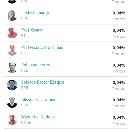
PSL
7 votos
Leslie Camargo
0,04%
PRB
7 votos
Prof. Osmar
0,04%
PT
7 votos
Professor Cabo Tomas
0,04%
PV
7 votos
Robinson Feres
0,04%
PSL
7 votos
Soldado Pastor Ezequiel
0,04%
PRB
7 votos
Ulisses Falci Junior
0,04%
PSD
7 votos
Wanderlei Dedeco
0,04%
PODE
7 votos