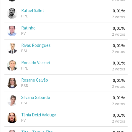
Rafael Sallet
0,01%
PPL
2 votos
Ratinho
0,01%
PV
2 votos
Rivas Rodrigues
0,01%
PSL
2 votos
Ronaldo Vaccari
0,01%
PPL
2 votos
Rosane Galvão
0,01%
PSD
2 votos
Silvana Gabardo
0,01%
PSL
2 votos
Tânia Deizi Valduga
0,01%
PV
2 votos