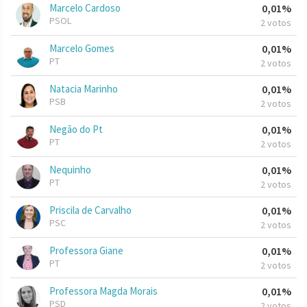
Marcelo Cardoso
0,01%
PSOL
2 votos
Marcelo Gomes
0,01%
PT
2 votos
Natacia Marinho
0,01%
PSB
2 votos
Negão do Pt
0,01%
PT
2 votos
Nequinho
0,01%
PT
2 votos
Priscila de Carvalho
0,01%
PSC
2 votos
Professora Giane
0,01%
PT
2 votos
Professora Magda Morais
0,01%
PSD
2 votos