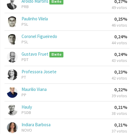
Aroldo Martins
0,27%
Eleito
PRB
49 votos
Paulinho Vilela
0,25%
PSL
46 votos
Coronel Figueiredo
0,24%
PSL
44 votos
Gustavo Fruet
0,24%
Eleito
PDT
43 votos
Professora Josete
0,23%
PT
42 votos
Maurilio Viana
0,22%
PP
39 votos
Hauly
0,21%
PSDB
38 votos
Indiara Barbosa
0,21%
NOVO
37 votos