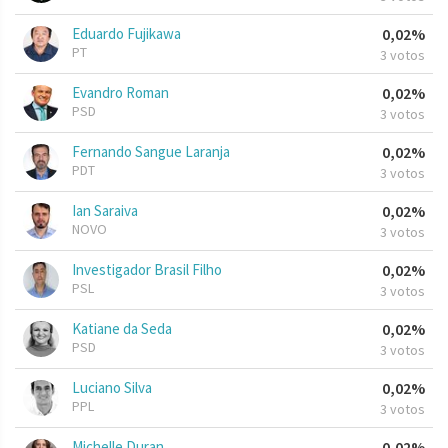
Eduardo Fujikawa
0,02%
PT
3 votos
Evandro Roman
0,02%
PSD
3 votos
Fernando Sangue Laranja
0,02%
PDT
3 votos
Ian Saraiva
0,02%
NOVO
3 votos
Investigador Brasil Filho
0,02%
PSL
3 votos
Katiane da Seda
0,02%
PSD
3 votos
Luciano Silva
0,02%
PPL
3 votos
Michelle Duran
0,02%