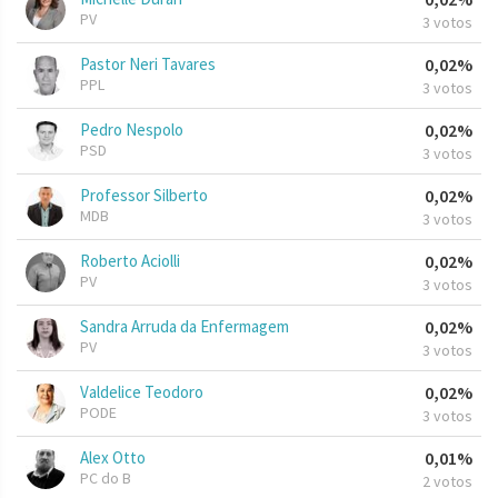
PV
3 votos
Pastor Neri Tavares
0,02%
PPL
3 votos
Pedro Nespolo
0,02%
PSD
3 votos
Professor Silberto
0,02%
MDB
3 votos
Roberto Aciolli
0,02%
PV
3 votos
Sandra Arruda da Enfermagem
0,02%
PV
3 votos
Valdelice Teodoro
0,02%
PODE
3 votos
Alex Otto
0,01%
PC do B
2 votos