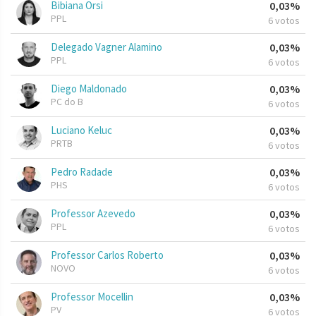
Bibiana Orsi
0,03%
PPL
6 votos
Delegado Vagner Alamino
0,03%
PPL
6 votos
Diego Maldonado
0,03%
PC do B
6 votos
Luciano Keluc
0,03%
PRTB
6 votos
Pedro Radade
0,03%
PHS
6 votos
Professor Azevedo
0,03%
PPL
6 votos
Professor Carlos Roberto
0,03%
NOVO
6 votos
Professor Mocellin
0,03%
PV
6 votos