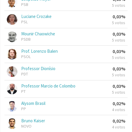
PSB
5 votos
Luciane Crozake
0,03%
PSL
5 votos
Mounir Chaowiche
0,03%
PSDB
5 votos
Prof. Lorenzo Balen
0,03%
PSOL
5 votos
Professor Dionísio
0,03%
PDT
5 votos
Professor Marcio de Colombo
0,03%
PT
5 votos
Alysom Brasil
0,02%
PP
4 votos
Bruno Kaiser
0,02%
NOVO
4 votos