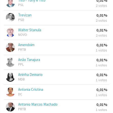
Tito - Tony e Tito
0,01%
PSL
2 votos
Trevizan
0,01%
PSD
2 votos
Walter Stanula
0,01%
NOVO
2 votos
Amendoim
0,01%
PRTB
1 votos
Anão Tanajura
0,01%
PPL
1 votos
Aninha Demario
0,01%
MDB
1 votos
Antonia Cristina
0,01%
DC
1 votos
Antonio Marcos Machado
0,01%
PRTB
1 votos