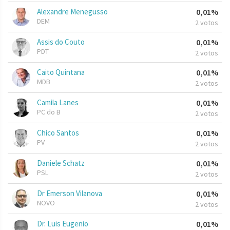
Alexandre Menegusso
0,01%
DEM
2 votos
Assis do Couto
0,01%
PDT
2 votos
Caito Quintana
0,01%
MDB
2 votos
Camila Lanes
0,01%
PC do B
2 votos
Chico Santos
0,01%
PV
2 votos
Daniele Schatz
0,01%
PSL
2 votos
Dr Emerson Vilanova
0,01%
NOVO
2 votos
Dr. Luis Eugenio
0,01%