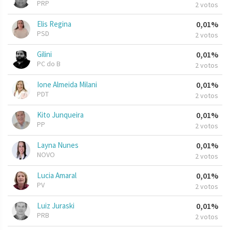
PRP
2 votos
Elis Regina
0,01%
PSD
2 votos
Gilini
0,01%
PC do B
2 votos
Ione Almeida Milani
0,01%
PDT
2 votos
Kito Junqueira
0,01%
PP
2 votos
Layna Nunes
0,01%
NOVO
2 votos
Lucia Amaral
0,01%
PV
2 votos
Luiz Juraski
0,01%
PRB
2 votos