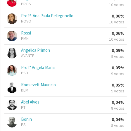
PROS
10 votos
Profª. Ana Paula Pellegrinello
0,06%
NOVO
10 votos
Rossi
0,06%
PMN
10 votos
Angelica Primon
0,05%
AVANTE
9 votos
Profª Angela Maria
0,05%
PSD
9 votos
Roosevelt Mauricio
0,05%
DEM
9 votos
Abel Alves
0,04%
PT
8 votos
Bonin
0,04%
PSL
8 votos