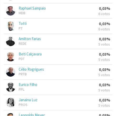
Raphael Sampaio
0,03%
MDB
6 votos
Totti
0,03%
PT
6 votos
Amilton Farias
0,03%
REDE
5 votos
Beti Calçavara
0,03%
PDT
5 votos
Célio Rogrigues
0,03%
PRTB
5 votos
Eurico Filho
0,03%
PPL
5 votos
Janaina Luz
0,03%
PROS
5 votos
Leopoldo Meyer
0,03%