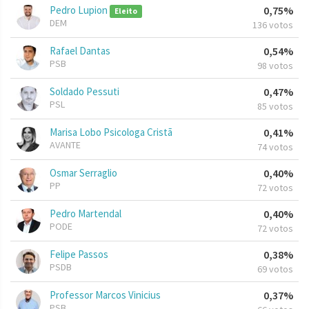
Pedro Lupion
0,75%
Eleito
DEM
136 votos
Rafael Dantas
0,54%
PSB
98 votos
Soldado Pessuti
0,47%
PSL
85 votos
Marisa Lobo Psicologa Cristã
0,41%
AVANTE
74 votos
Osmar Serraglio
0,40%
PP
72 votos
Pedro Martendal
0,40%
PODE
72 votos
Felipe Passos
0,38%
PSDB
69 votos
Professor Marcos Vinicius
0,37%
PSB