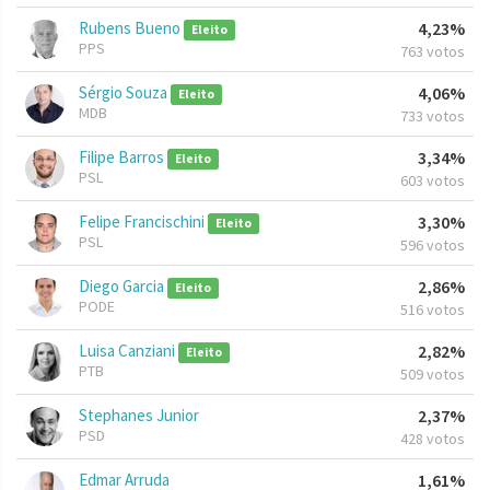
Rubens Bueno
4,23%
Eleito
PPS
763 votos
Sérgio Souza
4,06%
Eleito
MDB
733 votos
Filipe Barros
3,34%
Eleito
PSL
603 votos
Felipe Francischini
3,30%
Eleito
PSL
596 votos
Diego Garcia
2,86%
Eleito
PODE
516 votos
Luisa Canziani
2,82%
Eleito
PTB
509 votos
Stephanes Junior
2,37%
PSD
428 votos
Edmar Arruda
1,61%