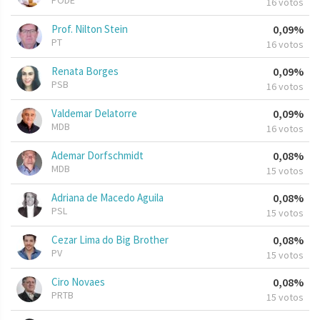
PODE
16 votos
Prof. Nilton Stein
0,09%
PT
16 votos
Renata Borges
0,09%
PSB
16 votos
Valdemar Delatorre
0,09%
MDB
16 votos
Ademar Dorfschmidt
0,08%
MDB
15 votos
Adriana de Macedo Aguila
0,08%
PSL
15 votos
Cezar Lima do Big Brother
0,08%
PV
15 votos
Ciro Novaes
0,08%
PRTB
15 votos