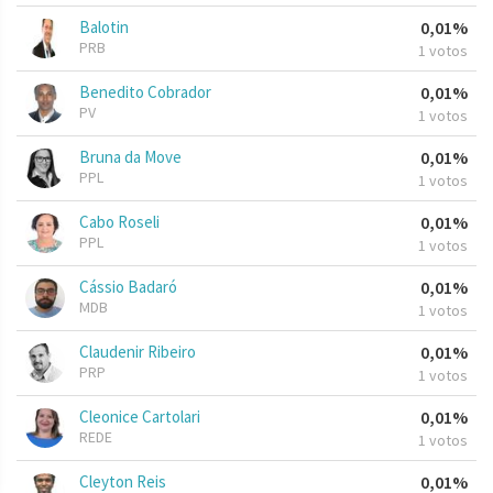
Balotin
0,01%
PRB
1 votos
Benedito Cobrador
0,01%
PV
1 votos
Bruna da Move
0,01%
PPL
1 votos
Cabo Roseli
0,01%
PPL
1 votos
Cássio Badaró
0,01%
MDB
1 votos
Claudenir Ribeiro
0,01%
PRP
1 votos
Cleonice Cartolari
0,01%
REDE
1 votos
Cleyton Reis
0,01%