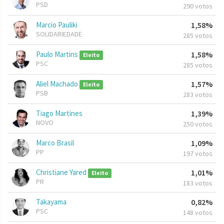
PSD
290 votos
Marcio Pauliki
1,58%
SOLIDARIEDADE
285 votos
Paulo Martins
1,58%
Eleito
PSC
285 votos
Aliel Machado
1,57%
Eleito
PSB
283 votos
Tiago Martines
1,39%
NOVO
250 votos
Marco Brasil
1,09%
PP
197 votos
Christiane Yared
1,01%
Eleito
PR
183 votos
Takayama
0,82%
PSC
148 votos