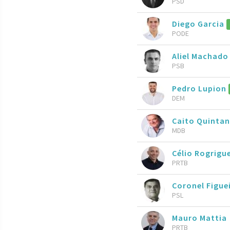
PSD
Diego Garcia
PODE
Aliel Machad
PSB
Pedro Lupion
DEM
Caito Quinta
MDB
Célio Rogrigu
PRTB
Coronel Figue
PSL
Mauro Mattia
PRTB