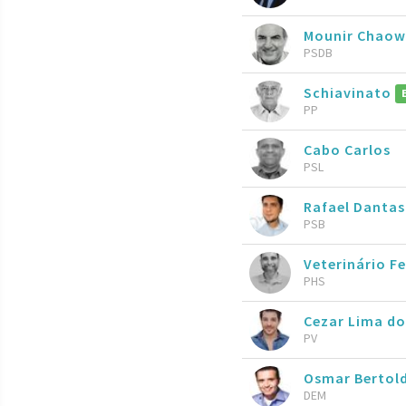
Mounir Chaow
PSDB
Schiavinato
PP
Cabo Carlos
PSL
Rafael Dantas
PSB
Veterinário F
PHS
Cezar Lima do
PV
Osmar Bertold
DEM