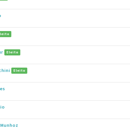
o
leito
ur
Eleito
chini
Eleito
ues
io
s Munhoz