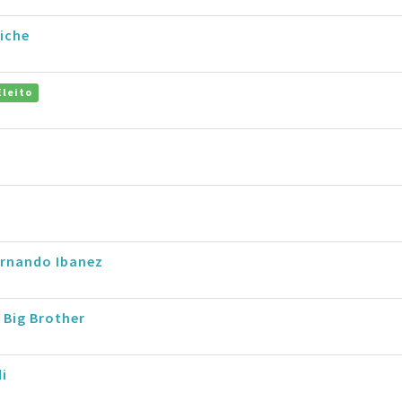
iche
Eleito
ernando Ibanez
 Big Brother
i