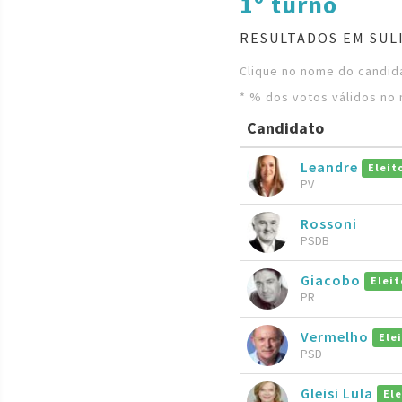
1º turno
RESULTADOS EM SUL
Clique no nome do candida
* % dos votos válidos no 
Candidato
Leandre
Eleit
PV
Rossoni
PSDB
Giacobo
Eleit
PR
Vermelho
Ele
PSD
Gleisi Lula
Ele