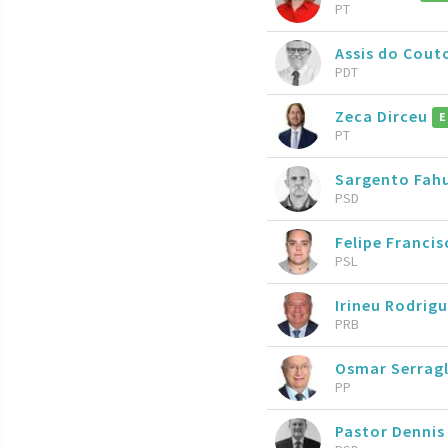
PT
Assis do Cout
PDT
Zeca Dirceu
E
PT
Sargento Fah
PSD
Felipe Francis
PSL
Irineu Rodrig
PRB
Osmar Serragl
PP
Pastor Denni