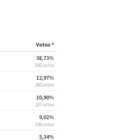
Votos *
38,73%
842 votos
12,97%
282 votos
10,90%
237 votos
9,02%
196 votos
5,34%