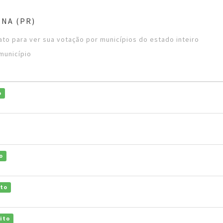
INA (PR)
to para ver sua votação por municípios do estado inteiro
município
o
o
ito
ito