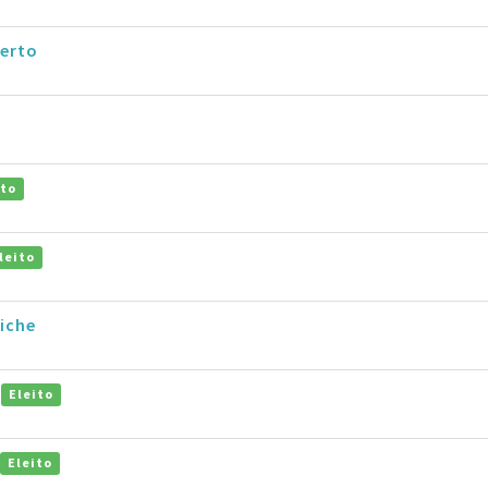
berto
ito
leito
iche
o
Eleito
Eleito