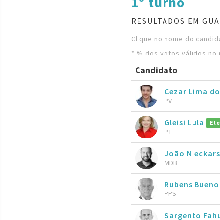
1º turno
RESULTADOS EM GUA
Clique no nome do candida
* % dos votos válidos no 
Candidato
Cezar Lima do
PV
Gleisi Lula
Ele
PT
João Nieckars
MDB
Rubens Buen
PPS
Sargento Fah