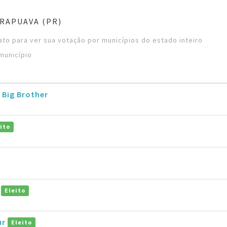
RAPUAVA (PR)
to para ver sua votação por municípios do estado inteiro
município
 Big Brother
ito
o
Eleito
ur
Eleito