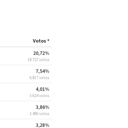
Votos *
20,72%
18.727 votos
7,54%
6.817 votos
4,01%
3.624 votos
3,86%
3.490 votos
3,28%