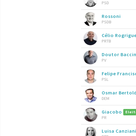
PSD
Rossoni
PSDB
Célio Rogrigu
PRTB
Doutor Bacci
PV
Felipe Francis
PSL
Osmar Bertold
DEM
Giacobo
Eleit
PR
Luisa Canzian