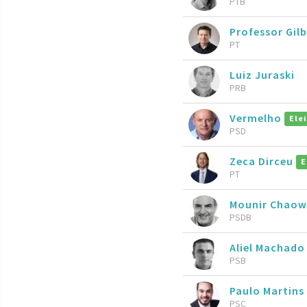
PTB
Professor Gil
PT
Luiz Juraski
PRB
Vermelho
Ele
PSD
Zeca Dirceu
E
PT
Mounir Chaow
PSDB
Aliel Machad
PSB
Paulo Martins
PSC