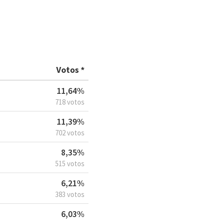
Votos *
11,64%
718 votos
11,39%
702 votos
8,35%
515 votos
6,21%
383 votos
6,03%