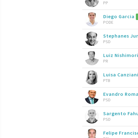
PP
Diego Garcia
PODE
Stephanes Ju
PSD
Luiz Nishimor
PR
Luisa Canzian
PTB
Evandro Rom
PSD
Sargento Fah
PSD
Felipe Francis