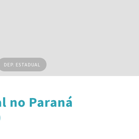
DEP. ESTADUAL
l no Paraná
)