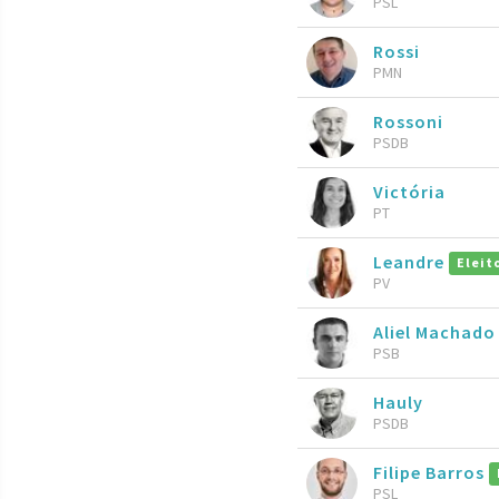
PSL
Rossi
PMN
Rossoni
PSDB
Victória
PT
Leandre
Eleit
PV
Aliel Machad
PSB
Hauly
PSDB
Filipe Barros
PSL