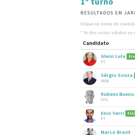
1º turno
RESULTADOS EM JAR
Clique no nome do candida
* % dos votos válidos no 
Candidato
Gleisi Lula
Ele
PT
Sérgio Souza
MDB
Rubens Buen
PPS
Enio Verri
Ele
PT
Marco Brasil