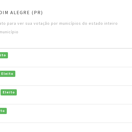
DIM ALEGRE (PR)
to para ver sua votação por municípios do estado inteiro
município
ito
Eleito
o
Eleito
ito