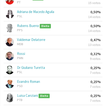
PT
15 votos
Adriana de Macedo Aguila
0,50%
PSL
14 votos
Rubens Bueno
0,50%
Eleito
PPS
14 votos
Valdemar Delatorre
0,47%
MDB
13 votos
Rossi
0,32%
PMN
9 votos
Dr Giuliano Turetta
0,25%
PSL
7 votos
Evandro Roman
0,25%
PSD
7 votos
Luisa Canziani
0,25%
Eleito
PTB
7 votos