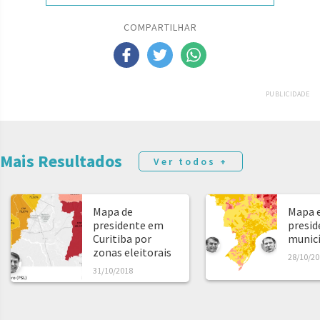
COMPARTILHAR
PUBLICIDADE
Mais Resultados
Ver todos +
Mapa de
Mapa e
presidente em
presid
Curitiba por
municíp
zonas eleitorais
28/10/20
31/10/2018