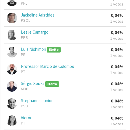
PPL
1 votos
Jackeline Aristides
0,04%
PSOL
1 votos
Leslie Camargo
0,04%
PRB
1 votos
Luiz Nishimori
0,04%
Eleito
PR
1 votos
Professor Marcio de Colombo
0,04%
PT
1 votos
Sérgio Souza
0,04%
Eleito
MDB
1 votos
Stephanes Junior
0,04%
PSD
1 votos
Victória
0,04%
PT
1 votos