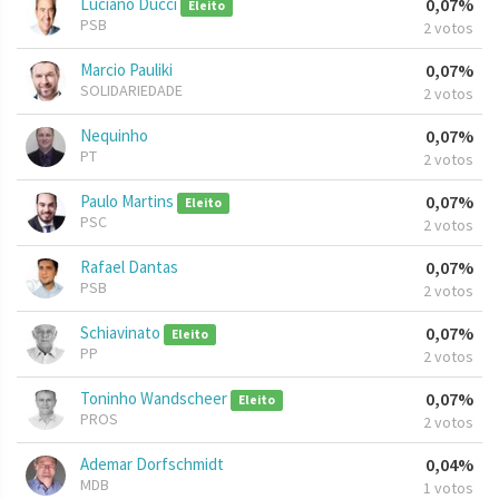
Luciano Ducci
0,07%
Eleito
PSB
2 votos
Marcio Pauliki
0,07%
SOLIDARIEDADE
2 votos
Nequinho
0,07%
PT
2 votos
Paulo Martins
0,07%
Eleito
PSC
2 votos
Rafael Dantas
0,07%
PSB
2 votos
Schiavinato
0,07%
Eleito
PP
2 votos
Toninho Wandscheer
0,07%
Eleito
PROS
2 votos
Ademar Dorfschmidt
0,04%
MDB
1 votos