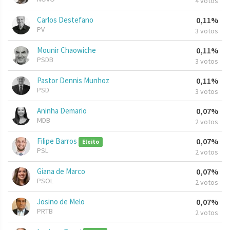
4 votos
Carlos Destefano
0,11%
PV
3 votos
Mounir Chaowiche
0,11%
PSDB
3 votos
Pastor Dennis Munhoz
0,11%
PSD
3 votos
Aninha Demario
0,07%
MDB
2 votos
Filipe Barros
0,07%
Eleito
PSL
2 votos
Giana de Marco
0,07%
PSOL
2 votos
Josino de Melo
0,07%
PRTB
2 votos