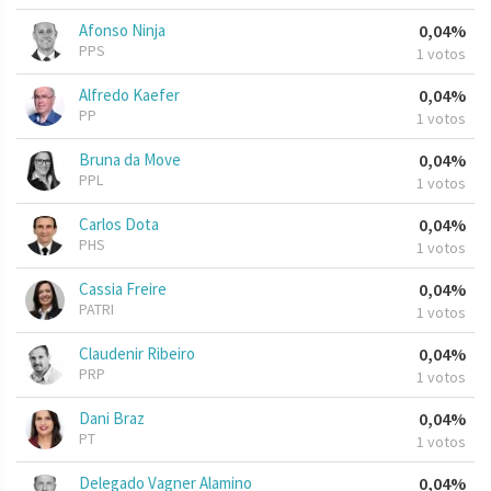
Afonso Ninja
0,04%
PPS
1 votos
Alfredo Kaefer
0,04%
PP
1 votos
Bruna da Move
0,04%
PPL
1 votos
Carlos Dota
0,04%
PHS
1 votos
Cassia Freire
0,04%
PATRI
1 votos
Claudenir Ribeiro
0,04%
PRP
1 votos
Dani Braz
0,04%
PT
1 votos
Delegado Vagner Alamino
0,04%