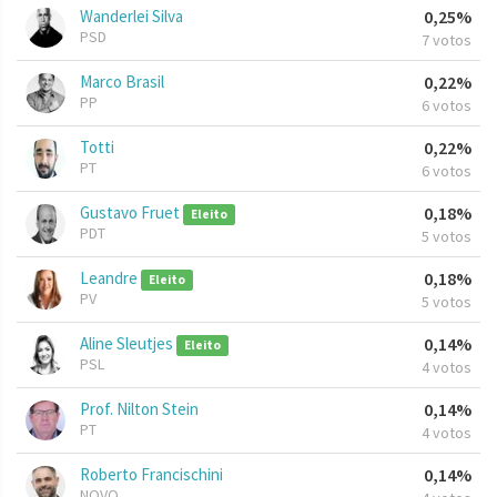
Wanderlei Silva
0,25%
PSD
7 votos
Marco Brasil
0,22%
PP
6 votos
Totti
0,22%
PT
6 votos
Gustavo Fruet
0,18%
Eleito
PDT
5 votos
Leandre
0,18%
Eleito
PV
5 votos
Aline Sleutjes
0,14%
Eleito
PSL
4 votos
Prof. Nilton Stein
0,14%
PT
4 votos
Roberto Francischini
0,14%
NOVO