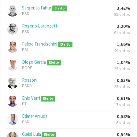
Sargento Fahur
3,42%
Eleito
PSD
95 votos
Rogerio Lorenzetti
2,20%
PSD
61 votos
Felipe Francischini
1,66%
Eleito
PSL
46 votos
Diego Garcia
1,04%
Eleito
PODE
29 votos
Rossoni
0,83%
PSDB
23 votos
Enio Verri
0,61%
Eleito
PT
17 votos
Edmar Arruda
0,58%
PSD
16 votos
Gleisi Lula
0,54%
Eleito