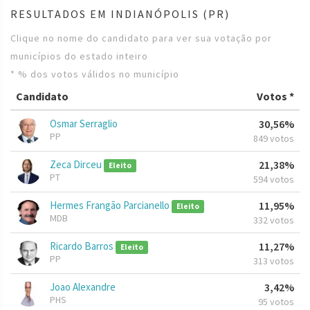
RESULTADOS EM INDIANÓPOLIS (PR)
Clique no nome do candidato para ver sua votação por
municípios do estado inteiro
* % dos votos válidos no município
Candidato
Votos *
Osmar Serraglio
30,56%
PP
849 votos
Zeca Dirceu
21,38%
Eleito
PT
594 votos
Hermes Frangão Parcianello
11,95%
Eleito
MDB
332 votos
Ricardo Barros
11,27%
Eleito
PP
313 votos
Joao Alexandre
3,42%
PHS
95 votos