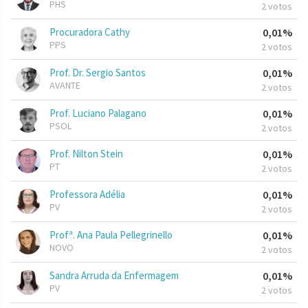
PHS
2 votos
Procuradora Cathy
0,01%
PPS
2 votos
Prof. Dr. Sergio Santos
0,01%
AVANTE
2 votos
Prof. Luciano Palagano
0,01%
PSOL
2 votos
Prof. Nilton Stein
0,01%
PT
2 votos
Professora Adélia
0,01%
PV
2 votos
Profª. Ana Paula Pellegrinello
0,01%
NOVO
2 votos
Sandra Arruda da Enfermagem
0,01%
PV
2 votos