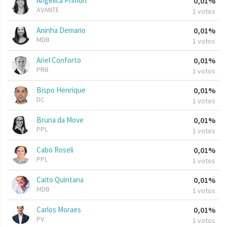
Angelica Primon
0,01%
AVANTE
1 votos
Aninha Demario
0,01%
MDB
1 votos
Ariel Conforto
0,01%
PRB
1 votos
Bispo Henrique
0,01%
DC
1 votos
Bruna da Move
0,01%
PPL
1 votos
Cabo Roseli
0,01%
PPL
1 votos
Caito Quintana
0,01%
MDB
1 votos
Carlos Moraes
0,01%
PV
1 votos