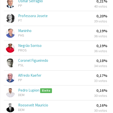
Osmar Serraglio
0,21%
PP
40 votos
Professora Josete
0,20%
PT
39 votos
Maninho
0,19%
PHS
36 votos
Negrão Sorriso
0,19%
PROS
36 votos
Coronel Figueiredo
0,18%
PSL
34 votos
Alfredo Kaefer
0,17%
PP
33 votos
Pedro Lupion
0,16%
Eleito
DEM
30 votos
Roosevelt Mauricio
0,16%
DEM
30 votos