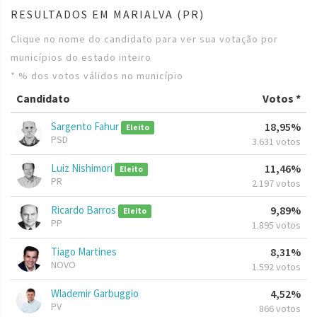
RESULTADOS EM MARIALVA (PR)
Clique no nome do candidato para ver sua votação por
municípios do estado inteiro
* % dos votos válidos no município
Candidato
Votos *
Sargento Fahur
18,95%
Eleito
PSD
3.631 votos
Luiz Nishimori
11,46%
Eleito
PR
2.197 votos
Ricardo Barros
9,89%
Eleito
PP
1.895 votos
Tiago Martines
8,31%
NOVO
1.592 votos
Wlademir Garbuggio
4,52%
PV
866 votos