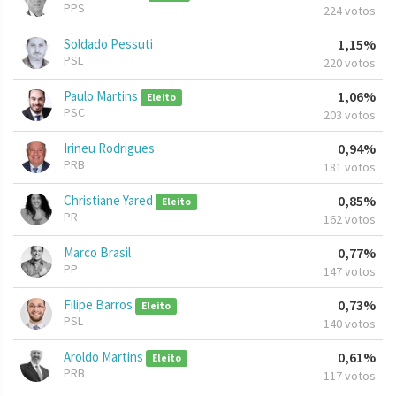
PPS
224 votos
Soldado Pessuti
1,15%
PSL
220 votos
Paulo Martins
1,06%
Eleito
PSC
203 votos
Irineu Rodrigues
0,94%
PRB
181 votos
Christiane Yared
0,85%
Eleito
PR
162 votos
Marco Brasil
0,77%
PP
147 votos
Filipe Barros
0,73%
Eleito
PSL
140 votos
Aroldo Martins
0,61%
Eleito
PRB
117 votos