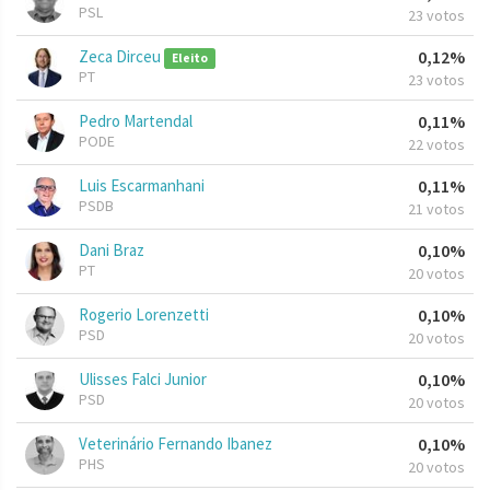
PSL
23 votos
Zeca Dirceu
0,12%
Eleito
PT
23 votos
Pedro Martendal
0,11%
PODE
22 votos
Luis Escarmanhani
0,11%
PSDB
21 votos
Dani Braz
0,10%
PT
20 votos
Rogerio Lorenzetti
0,10%
PSD
20 votos
Ulisses Falci Junior
0,10%
PSD
20 votos
Veterinário Fernando Ibanez
0,10%
PHS
20 votos