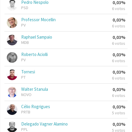
Pedro Nespolo
0,03%
PSD
6 votos
Professor Mocellin
0,03%
PV
6 votos
Raphael Sampaio
0,03%
MDB
6 votos
Roberto Aciolli
0,03%
PV
6 votos
Tornesi
0,03%
PT
6 votos
Walter Stanula
0,03%
NOVO
6 votos
Célio Rogrigues
0,03%
PRTB
5 votos
Delegado Vagner Alamino
0,03%
PPL
5 votos