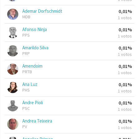
Ademar Dorfschmidt
0,01%
MDB
1 votos
Afonso Ninja
0,01%
PPS
1 votos
Amarildo Silva
0,01%
PRP
1 votos
Amendoim
0,01%
PRTB
1 votos
Ana Luz
0,01%
PHS
1 votos
Andre Pioli
0,01%
PSC
1 votos
Andrea Teixeira
0,01%
PV
1 votos