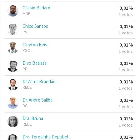
Cássio Badaró
0,01%
MDB
1 votos
Chico Santos
0,01%
PV
1 votos
Cleyton Reis
0,01%
PSOL
1 votos
Divo Batista
0,01%
PPL
1 votos
Dr Artur Brandão
0,01%
REDE
1 votos
Dr. André Saliba
0,01%
DC
1 votos
Dra. Bruna
0,01%
REDE
1 votos
Dra. Teresinha Depubel
0,01%