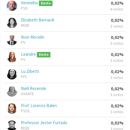
Vermelho
0,02%
Eleito
PSD
4 votos
Elizabeth Bernardi
0,02%
REDE
3 votos
Ilson Mocelin
0,02%
PV
3 votos
Leandre
0,02%
Eleito
PV
3 votos
Lu Zibetti
0,02%
PPL
3 votos
Narli Resende
0,02%
AVANTE
3 votos
Prof. Lorenzo Balen
0,02%
PSOL
3 votos
Professor Jester Furtado
0,02%
REDE
3 votos