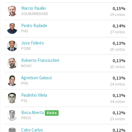
Marcio Pauliki
0,15%
SOLIDARIEDADE
29 votos
Pedro Radade
0,14%
PHS
27 votos
Jose Felinto
0,13%
PODE
25 votos
Roberto Francischini
0,13%
NOVO
25 votos
Agnelson Galassi
0,13%
PHS
24 votos
Paulinho Vilela
0,13%
PSL
24 votos
Boca Aberta
0,12%
Eleito
PROS
23 votos
Cabo Carlos
0,12%