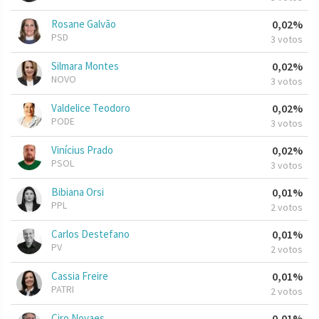
Rosane Galvão
0,02%
PSD
3 votos
Silmara Montes
0,02%
NOVO
3 votos
Valdelice Teodoro
0,02%
PODE
3 votos
Vinícius Prado
0,02%
PSOL
3 votos
Bibiana Orsi
0,01%
PPL
2 votos
Carlos Destefano
0,01%
PV
2 votos
Cassia Freire
0,01%
PATRI
2 votos
Ciro Novaes
0,01%