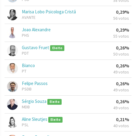
58 votos
Marisa Lobo Psicologa Cristã
0,29%
AVANTE
56 votos
Joao Alexandre
0,29%
PHS
55 votos
Gustavo Fruet
0,26%
Eleito
PDT
50 votos
Bianco
0,26%
PT
49 votos
Felipe Passos
0,26%
PSDB
49 votos
Sérgio Souza
0,26%
Eleito
MDB
49 votos
Aline Sleutjes
0,21%
Eleito
PSL
40 votos