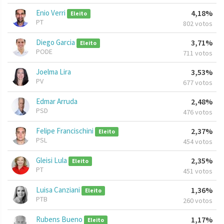
Enio Verri
4,18%
Eleito
PT
802 votos
Diego Garcia
3,71%
Eleito
PODE
711 votos
Joelma Lira
3,53%
PV
677 votos
Edmar Arruda
2,48%
PSD
476 votos
Felipe Francischini
2,37%
Eleito
PSL
454 votos
Gleisi Lula
2,35%
Eleito
PT
451 votos
Luisa Canziani
1,36%
Eleito
PTB
260 votos
Rubens Bueno
1,17%
Eleito