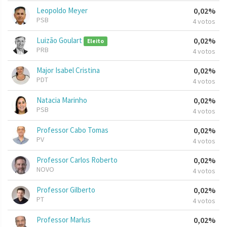
Leopoldo Meyer
0,02%
PSB
4 votos
Luizão Goulart
0,02%
Eleito
PRB
4 votos
Major Isabel Cristina
0,02%
PDT
4 votos
Natacia Marinho
0,02%
PSB
4 votos
Professor Cabo Tomas
0,02%
PV
4 votos
Professor Carlos Roberto
0,02%
NOVO
4 votos
Professor Gilberto
0,02%
PT
4 votos
Professor Marlus
0,02%