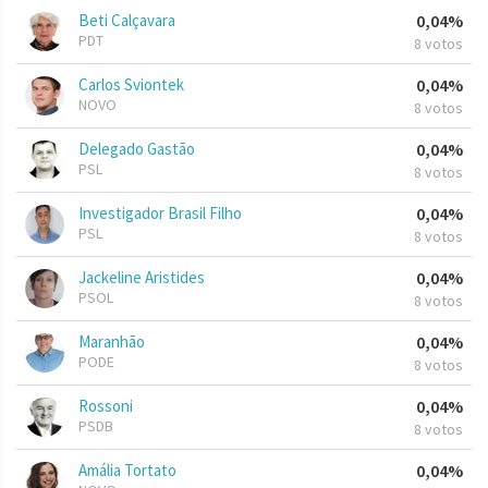
Beti Calçavara
0,04%
PDT
8 votos
Carlos Sviontek
0,04%
NOVO
8 votos
Delegado Gastão
0,04%
PSL
8 votos
Investigador Brasil Filho
0,04%
PSL
8 votos
Jackeline Aristides
0,04%
PSOL
8 votos
Maranhão
0,04%
PODE
8 votos
Rossoni
0,04%
PSDB
8 votos
Amália Tortato
0,04%