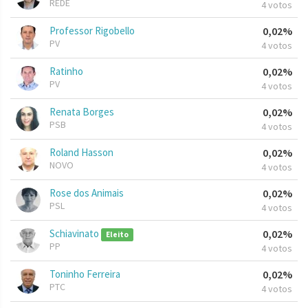
REDE
4 votos
Professor Rigobello
0,02%
PV
4 votos
Ratinho
0,02%
PV
4 votos
Renata Borges
0,02%
PSB
4 votos
Roland Hasson
0,02%
NOVO
4 votos
Rose dos Animais
0,02%
PSL
4 votos
Schiavinato
0,02%
Eleito
PP
4 votos
Toninho Ferreira
0,02%
PTC
4 votos