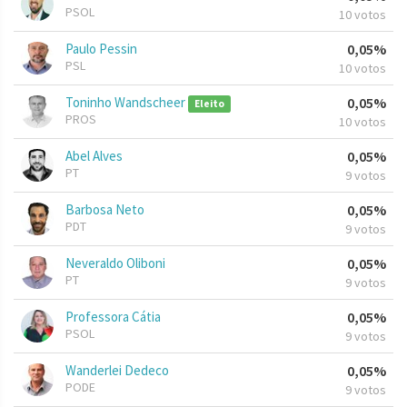
PSOL
10 votos
Paulo Pessin
0,05%
PSL
10 votos
Toninho Wandscheer
0,05%
Eleito
PROS
10 votos
Abel Alves
0,05%
PT
9 votos
Barbosa Neto
0,05%
PDT
9 votos
Neveraldo Oliboni
0,05%
PT
9 votos
Professora Cátia
0,05%
PSOL
9 votos
Wanderlei Dedeco
0,05%
PODE
9 votos