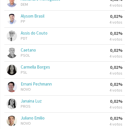
DEM
4 votos
Alysom Brasil
0,02%
PP
4 votos
Assis do Couto
0,02%
PDT
4 votos
Caetano
0,02%
PSOL
4 votos
Carmella Borges
0,02%
PSL
4 votos
Ernani Pechmann
0,02%
NOVO
4 votos
Janaina Luz
0,02%
PROS
4 votos
Juliano Emilio
0,02%
NOVO
4 votos