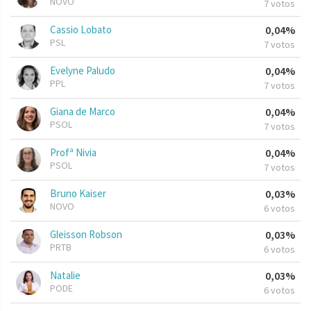
NOVO
7 votos
Cassio Lobato
0,04%
PSL
7 votos
Evelyne Paludo
0,04%
PPL
7 votos
Giana de Marco
0,04%
PSOL
7 votos
Profª Nivia
0,04%
PSOL
7 votos
Bruno Kaiser
0,03%
NOVO
6 votos
Gleisson Robson
0,03%
PRTB
6 votos
Natalie
0,03%
PODE
6 votos