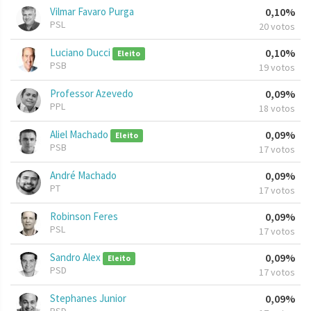
Vilmar Favaro Purga
0,10%
PSL
20 votos
Luciano Ducci
0,10%
Eleito
PSB
19 votos
Professor Azevedo
0,09%
PPL
18 votos
Aliel Machado
0,09%
Eleito
PSB
17 votos
André Machado
0,09%
PT
17 votos
Robinson Feres
0,09%
PSL
17 votos
Sandro Alex
0,09%
Eleito
PSD
17 votos
Stephanes Junior
0,09%