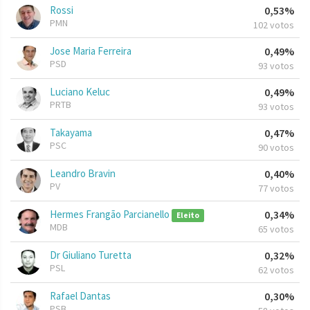
Rossi
0,53%
PMN
102 votos
Jose Maria Ferreira
0,49%
PSD
93 votos
Luciano Keluc
0,49%
PRTB
93 votos
Takayama
0,47%
PSC
90 votos
Leandro Bravin
0,40%
PV
77 votos
Hermes Frangão Parcianello
0,34%
Eleito
MDB
65 votos
Dr Giuliano Turetta
0,32%
PSL
62 votos
Rafael Dantas
0,30%
PSB