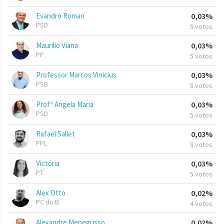
Evandro Roman
0,03%
PSD
5 votos
Maurilio Viana
0,03%
PP
5 votos
Professor Marcos Vinicius
0,03%
PSB
5 votos
Profª Angela Maria
0,03%
PSD
5 votos
Rafael Sallet
0,03%
PPL
5 votos
Victória
0,03%
PT
5 votos
Alex Otto
0,02%
PC do B
4 votos
Alexandre Menegusso
0,02%