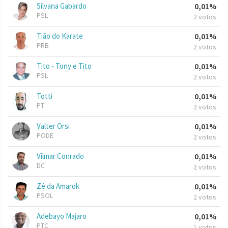
Silvana Gabardo
0,01%
PSL
2 votos
Tião do Karate
0,01%
PRB
2 votos
Tito - Tony e Tito
0,01%
PSL
2 votos
Totti
0,01%
PT
2 votos
Valter Orsi
0,01%
PODE
2 votos
Vilmar Conrado
0,01%
DC
2 votos
Zé da Amarok
0,01%
PSOL
2 votos
Adebayo Majaro
0,01%
PTC
1 votos