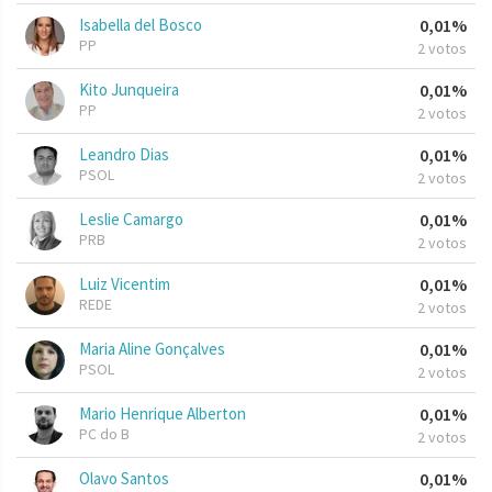
Isabella del Bosco
0,01%
PP
2 votos
Kito Junqueira
0,01%
PP
2 votos
Leandro Dias
0,01%
PSOL
2 votos
Leslie Camargo
0,01%
PRB
2 votos
Luiz Vicentim
0,01%
REDE
2 votos
Maria Aline Gonçalves
0,01%
PSOL
2 votos
Mario Henrique Alberton
0,01%
PC do B
2 votos
Olavo Santos
0,01%