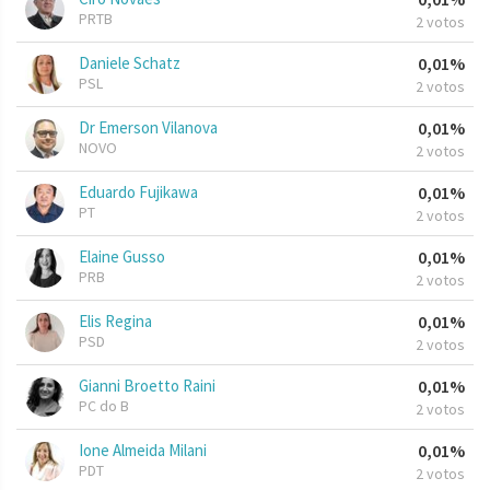
PRTB
2 votos
Daniele Schatz
0,01%
PSL
2 votos
Dr Emerson Vilanova
0,01%
NOVO
2 votos
Eduardo Fujikawa
0,01%
PT
2 votos
Elaine Gusso
0,01%
PRB
2 votos
Elis Regina
0,01%
PSD
2 votos
Gianni Broetto Raini
0,01%
PC do B
2 votos
Ione Almeida Milani
0,01%
PDT
2 votos