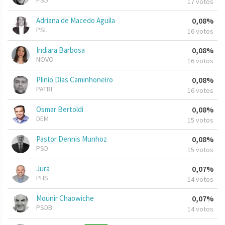
PSD
17 votos
Adriana de Macedo Aguila
0,08%
PSL
16 votos
Indiara Barbosa
0,08%
NOVO
16 votos
Plinio Dias Caminhoneiro
0,08%
PATRI
16 votos
Osmar Bertoldi
0,08%
DEM
15 votos
Pastor Dennis Munhoz
0,08%
PSD
15 votos
Jura
0,07%
PHS
14 votos
Mounir Chaowiche
0,07%
PSDB
14 votos