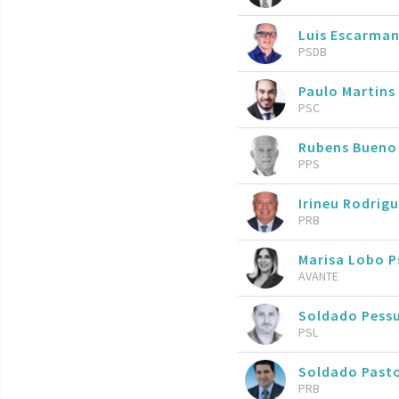
Luis Escarma
PSDB
Paulo Martins
PSC
Rubens Buen
PPS
Irineu Rodrig
PRB
Marisa Lobo P
AVANTE
Soldado Pessu
PSL
Soldado Pasto
PRB