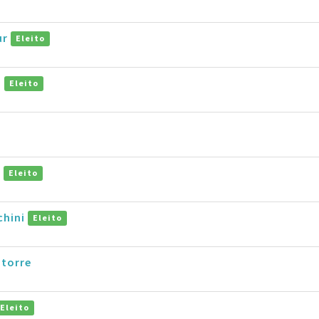
ur
Eleito
i
Eleito
i
Eleito
chini
Eleito
atorre
Eleito