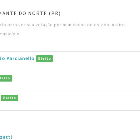
MANTE DO NORTE (PR)
to para ver sua votação por municípios do estado inteiro
município
ão Parcianello
Eleito
leito
i
Eleito
zetti