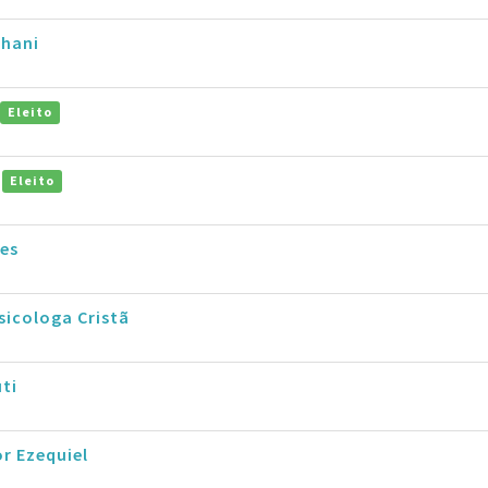
nhani
Eleito
o
Eleito
ues
sicologa Cristã
ti
r Ezequiel