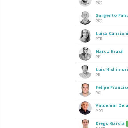
PSD
Sargento Fah
PSD
Luisa Canzian
PTB
Marco Brasil
PP
Luiz Nishimor
PR
Felipe Francis
PSL
Valdemar Del
MDB
Diego Garcia