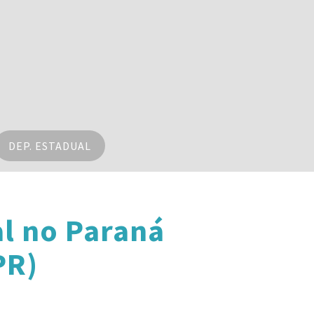
DEP. ESTADUAL
l no Paraná
PR)