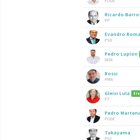
PODE
Ricardo Barr
PP
Evandro Rom
PSD
Pedro Lupion
DEM
Rossi
PMN
Gleisi Lula
Ele
PT
Pedro Marten
PODE
Takayama
PSC