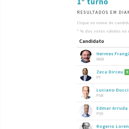
1º turno
RESULTADOS EM DIA
Clique no nome do candida
* % dos votos válidos no 
Candidato
Hermes Frang
MDB
Zeca Dirceu
E
PT
Luciano Ducc
PSB
Edmar Arruda
PSD
Rogerio Loren