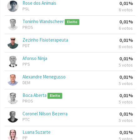
Rose dos Animais
0,01%
PSL
6 votos
Toninho Wandscheer
0,01%
Eleito
PROS
6 votos
Zezinho Fisioterapeuta
0,01%
PDT
6 votos
Afonso Ninja
0,01%
PPS
5 votos
Alexandre Menegusso
0,01%
DEM
5 votos
Boca Aberta
0,01%
Eleito
PROS
5 votos
Coronel Nilson Bezerra
0,01%
PTC
5 votos
Luana Suzarte
0,01%
PP
5 votos