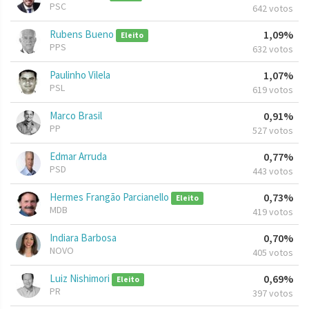
PSC
642 votos
Rubens Bueno
1,09%
Eleito
PPS
632 votos
Paulinho Vilela
1,07%
PSL
619 votos
Marco Brasil
0,91%
PP
527 votos
Edmar Arruda
0,77%
PSD
443 votos
Hermes Frangão Parcianello
0,73%
Eleito
MDB
419 votos
Indiara Barbosa
0,70%
NOVO
405 votos
Luiz Nishimori
0,69%
Eleito
PR
397 votos