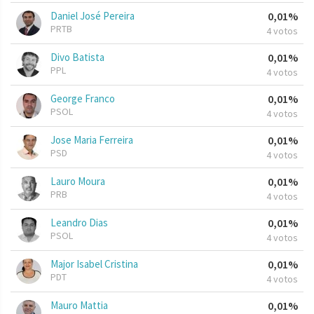
Daniel José Pereira
0,01%
PRTB
4 votos
Divo Batista
0,01%
PPL
4 votos
George Franco
0,01%
PSOL
4 votos
Jose Maria Ferreira
0,01%
PSD
4 votos
Lauro Moura
0,01%
PRB
4 votos
Leandro Dias
0,01%
PSOL
4 votos
Major Isabel Cristina
0,01%
PDT
4 votos
Mauro Mattia
0,01%