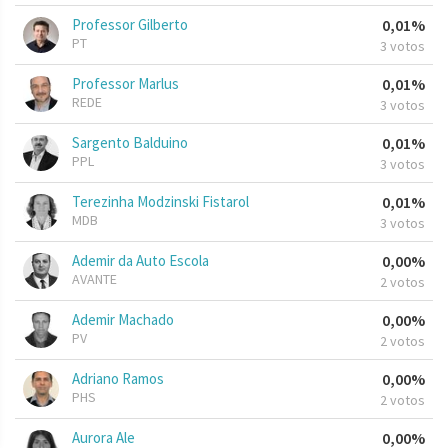
Professor Gilberto
0,01%
PT
3 votos
Professor Marlus
0,01%
REDE
3 votos
Sargento Balduino
0,01%
PPL
3 votos
Terezinha Modzinski Fistarol
0,01%
MDB
3 votos
Ademir da Auto Escola
0,00%
AVANTE
2 votos
Ademir Machado
0,00%
PV
2 votos
Adriano Ramos
0,00%
PHS
2 votos
Aurora Ale
0,00%