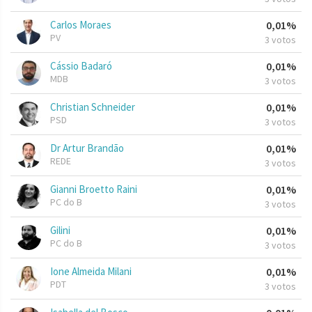
Carlos Moraes
0,01%
PV
3 votos
Cássio Badaró
0,01%
MDB
3 votos
Christian Schneider
0,01%
PSD
3 votos
Dr Artur Brandão
0,01%
REDE
3 votos
Gianni Broetto Raini
0,01%
PC do B
3 votos
Gilini
0,01%
PC do B
3 votos
Ione Almeida Milani
0,01%
PDT
3 votos