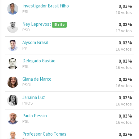
Investigador Brasil Filho
0,03%
PSL
18 votos
Ney Leprevost
0,03%
Eleito
PSD
17 votos
Alysom Brasil
0,03%
PP
16 votos
Delegado Gastão
0,03%
PSL
16 votos
Giana de Marco
0,03%
PSOL
16 votos
Janaina Luz
0,03%
PROS
16 votos
Paulo Pessin
0,03%
PSL
16 votos
Professor Cabo Tomas
0,03%