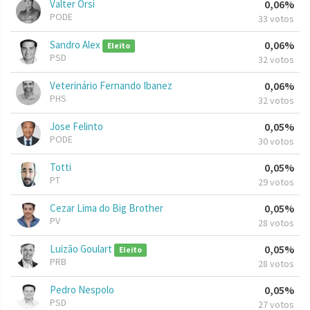
Valter Orsi
0,06%
PODE
33 votos
Sandro Alex
0,06%
Eleito
PSD
32 votos
Veterinário Fernando Ibanez
0,06%
PHS
32 votos
Jose Felinto
0,05%
PODE
30 votos
Totti
0,05%
PT
29 votos
Cezar Lima do Big Brother
0,05%
PV
28 votos
Luizão Goulart
0,05%
Eleito
PRB
28 votos
Pedro Nespolo
0,05%
PSD
27 votos