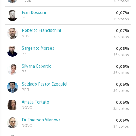
PSDB
40 votos
Ivan Rossoni
0,07%
PSL
39 votos
Roberto Francischini
0,07%
NOVO
38 votos
Sargento Moraes
0,06%
PSL
36 votos
Silvana Gabardo
0,06%
PSL
36 votos
Soldado Pastor Ezequiel
0,06%
PRB
36 votos
Amália Tortato
0,06%
NOVO
35 votos
Dr Emerson Vilanova
0,06%
NOVO
34 votos