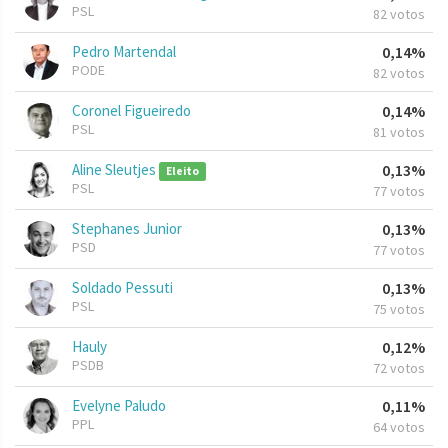
PSL
82 votos
Pedro Martendal
0,14%
PODE
82 votos
Coronel Figueiredo
0,14%
PSL
81 votos
Aline Sleutjes
0,13%
Eleito
PSL
77 votos
Stephanes Junior
0,13%
PSD
77 votos
Soldado Pessuti
0,13%
PSL
75 votos
Hauly
0,12%
PSDB
72 votos
Evelyne Paludo
0,11%
PPL
64 votos