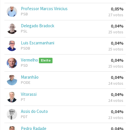
Professor Marcos Vinicius
0,05%
PSB
27 votos
Delegado Bradock
0,04%
PSL
25 votos
Luis Escarmanhani
0,04%
PSDB
25 votos
Vermelho
0,04%
Eleito
PSD
25 votos
Maranhão
0,04%
PODE
24 votos
Vitorassi
0,04%
PT
24 votos
Assis do Couto
0,04%
PDT
23 votos
Pedro Radade
0,04%