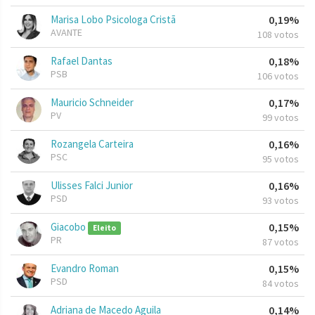
Marisa Lobo Psicologa Cristã
0,19%
AVANTE
108 votos
Rafael Dantas
0,18%
PSB
106 votos
Mauricio Schneider
0,17%
PV
99 votos
Rozangela Carteira
0,16%
PSC
95 votos
Ulisses Falci Junior
0,16%
PSD
93 votos
Giacobo
0,15%
Eleito
PR
87 votos
Evandro Roman
0,15%
PSD
84 votos
Adriana de Macedo Aguila
0,14%