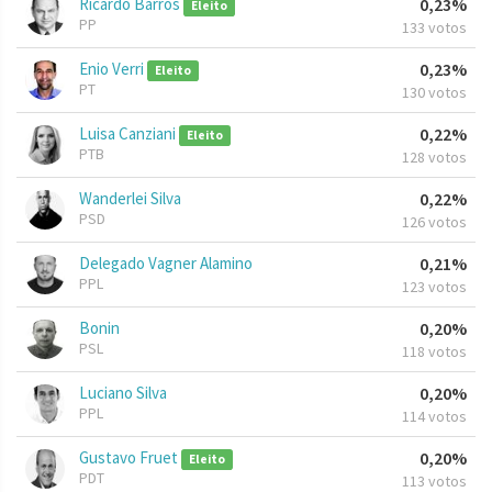
Ricardo Barros
0,23%
Eleito
PP
133 votos
Enio Verri
0,23%
Eleito
PT
130 votos
Luisa Canziani
0,22%
Eleito
PTB
128 votos
Wanderlei Silva
0,22%
PSD
126 votos
Delegado Vagner Alamino
0,21%
PPL
123 votos
Bonin
0,20%
PSL
118 votos
Luciano Silva
0,20%
PPL
114 votos
Gustavo Fruet
0,20%
Eleito
PDT
113 votos