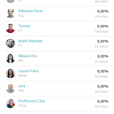
PV
16 votos
Robinson Feres
0,03%
PSL
16 votos
Tornesi
0,03%
PT
16 votos
André Machado
0,03%
PT
15 votos
Bibiana Orsi
0,03%
PPL
15 votos
Cassia Freire
0,03%
PATRI
15 votos
Jura
0,03%
PHS
15 votos
Professora Cátia
0,03%
PSOL
15 votos