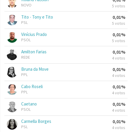
NOVO
5 votos
Tito - Tony e Tito
0,01%
PSL
5 votos
Vinícius Prado
0,01%
PSOL
5 votos
Amilton Farias
0,01%
REDE
4 votos
Bruna da Move
0,01%
PPL
4 votos
Cabo Roseli
0,01%
PPL
4 votos
Caetano
0,01%
PSOL
4 votos
Carmella Borges
0,01%
PSL
4 votos