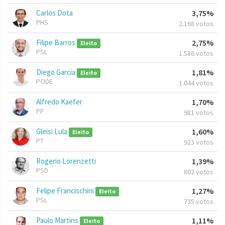
Carlos Dota
3,75%
PHS
2.168 votos
Filipe Barros
2,75%
Eleito
PSL
1.586 votos
Diego Garcia
1,81%
Eleito
PODE
1.044 votos
Alfredo Kaefer
1,70%
PP
981 votos
Gleisi Lula
1,60%
Eleito
PT
923 votos
Rogerio Lorenzetti
1,39%
PSD
802 votos
Felipe Francischini
1,27%
Eleito
PSL
735 votos
Paulo Martins
1,11%
Eleito