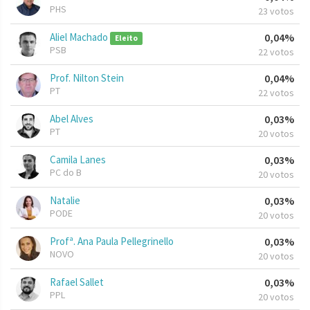
PHS
23 votos
Aliel Machado
0,04%
Eleito
PSB
22 votos
Prof. Nilton Stein
0,04%
PT
22 votos
Abel Alves
0,03%
PT
20 votos
Camila Lanes
0,03%
PC do B
20 votos
Natalie
0,03%
PODE
20 votos
Profª. Ana Paula Pellegrinello
0,03%
NOVO
20 votos
Rafael Sallet
0,03%
PPL
20 votos