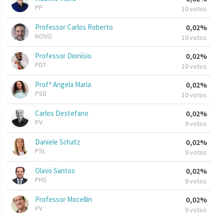
PP
10 votos
Professor Carlos Roberto
0,02%
NOVO
10 votos
Professor Dionísio
0,02%
PDT
10 votos
Profª Angela Maria
0,02%
PSD
10 votos
Carlos Destefano
0,02%
PV
9 votos
Daniele Schatz
0,02%
PSL
9 votos
Olavo Santos
0,02%
PHS
9 votos
Professor Mocellin
0,02%
PV
9 votos