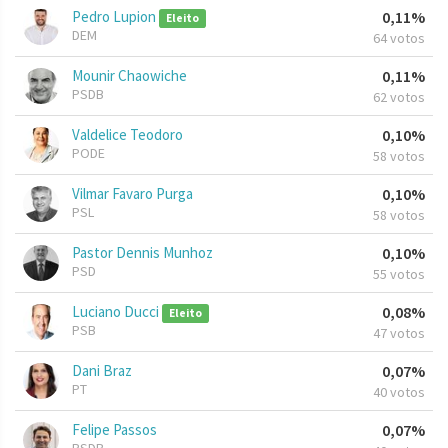
Pedro Lupion
0,11%
Eleito
DEM
64 votos
Mounir Chaowiche
0,11%
PSDB
62 votos
Valdelice Teodoro
0,10%
PODE
58 votos
Vilmar Favaro Purga
0,10%
PSL
58 votos
Pastor Dennis Munhoz
0,10%
PSD
55 votos
Luciano Ducci
0,08%
Eleito
PSB
47 votos
Dani Braz
0,07%
PT
40 votos
Felipe Passos
0,07%