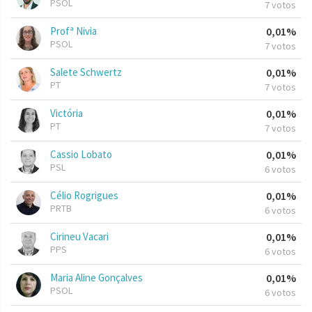
PSOL
7 votos
Profª Nivia
0,01%
PSOL
7 votos
Salete Schwertz
0,01%
PT
7 votos
Victória
0,01%
PT
7 votos
Cassio Lobato
0,01%
PSL
6 votos
Célio Rogrigues
0,01%
PRTB
6 votos
Cirineu Vacari
0,01%
PPS
6 votos
Maria Aline Gonçalves
0,01%
PSOL
6 votos