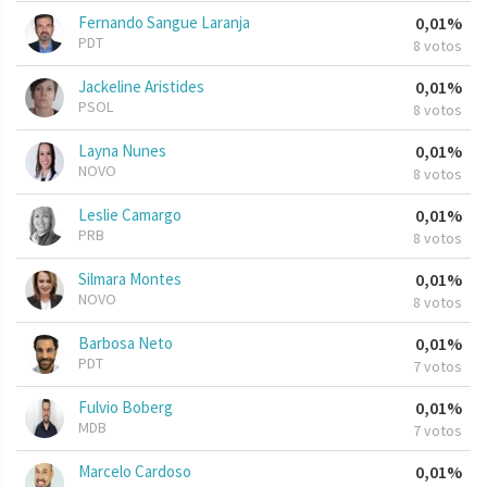
Fernando Sangue Laranja
0,01%
PDT
8 votos
Jackeline Aristides
0,01%
PSOL
8 votos
Layna Nunes
0,01%
NOVO
8 votos
Leslie Camargo
0,01%
PRB
8 votos
Silmara Montes
0,01%
NOVO
8 votos
Barbosa Neto
0,01%
PDT
7 votos
Fulvio Boberg
0,01%
MDB
7 votos
Marcelo Cardoso
0,01%