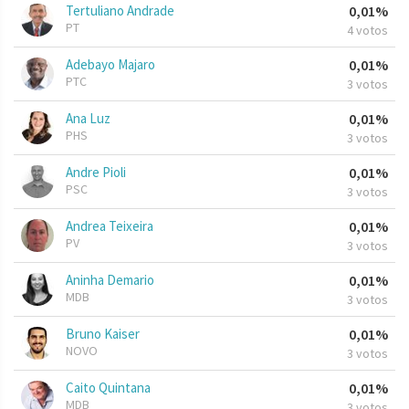
Tertuliano Andrade
0,01%
PT
4 votos
Adebayo Majaro
0,01%
PTC
3 votos
Ana Luz
0,01%
PHS
3 votos
Andre Pioli
0,01%
PSC
3 votos
Andrea Teixeira
0,01%
PV
3 votos
Aninha Demario
0,01%
MDB
3 votos
Bruno Kaiser
0,01%
NOVO
3 votos
Caito Quintana
0,01%
MDB
3 votos