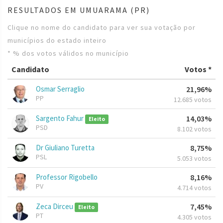
RESULTADOS EM UMUARAMA (PR)
Clique no nome do candidato para ver sua votação por
municípios do estado inteiro
* % dos votos válidos no município
Candidato
Votos *
Osmar Serraglio
21,96%
PP
12.685 votos
Sargento Fahur
14,03%
Eleito
PSD
8.102 votos
Dr Giuliano Turetta
8,75%
PSL
5.053 votos
Professor Rigobello
8,16%
PV
4.714 votos
Zeca Dirceu
7,45%
Eleito
PT
4.305 votos