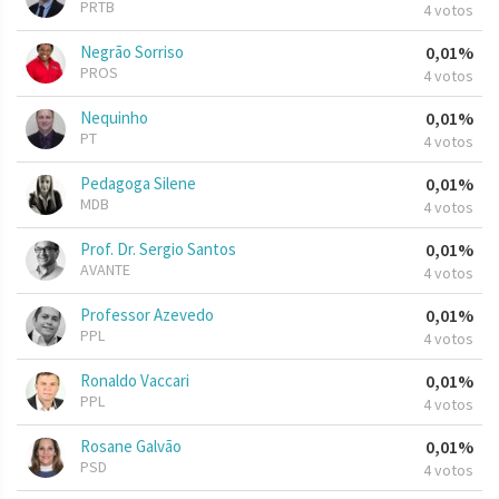
PRTB
4 votos
Negrão Sorriso
0,01%
PROS
4 votos
Nequinho
0,01%
PT
4 votos
Pedagoga Silene
0,01%
MDB
4 votos
Prof. Dr. Sergio Santos
0,01%
AVANTE
4 votos
Professor Azevedo
0,01%
PPL
4 votos
Ronaldo Vaccari
0,01%
PPL
4 votos
Rosane Galvão
0,01%
PSD
4 votos