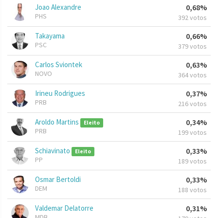
Joao Alexandre
0,68%
PHS
392 votos
Takayama
0,66%
PSC
379 votos
Carlos Sviontek
0,63%
NOVO
364 votos
Irineu Rodrigues
0,37%
PRB
216 votos
Aroldo Martins
0,34%
Eleito
PRB
199 votos
Schiavinato
0,33%
Eleito
PP
189 votos
Osmar Bertoldi
0,33%
DEM
188 votos
Valdemar Delatorre
0,31%
MDB