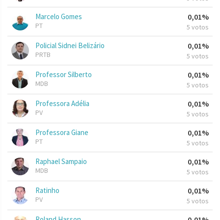
Marcelo Gomes
0,01%
PT
5 votos
Policial Sidnei Belizário
0,01%
PRTB
5 votos
Professor Silberto
0,01%
MDB
5 votos
Professora Adélia
0,01%
PV
5 votos
Professora Giane
0,01%
PT
5 votos
Raphael Sampaio
0,01%
MDB
5 votos
Ratinho
0,01%
PV
5 votos
Roland Hasson
0,01%