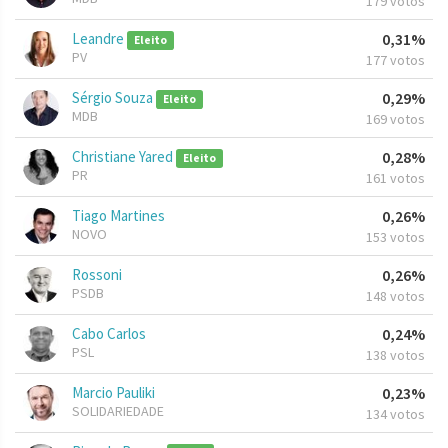
179 votos
Leandre
0,31%
Eleito
PV
177 votos
Sérgio Souza
0,29%
Eleito
MDB
169 votos
Christiane Yared
0,28%
Eleito
PR
161 votos
Tiago Martines
0,26%
NOVO
153 votos
Rossoni
0,26%
PSDB
148 votos
Cabo Carlos
0,24%
PSL
138 votos
Marcio Pauliki
0,23%
SOLIDARIEDADE
134 votos