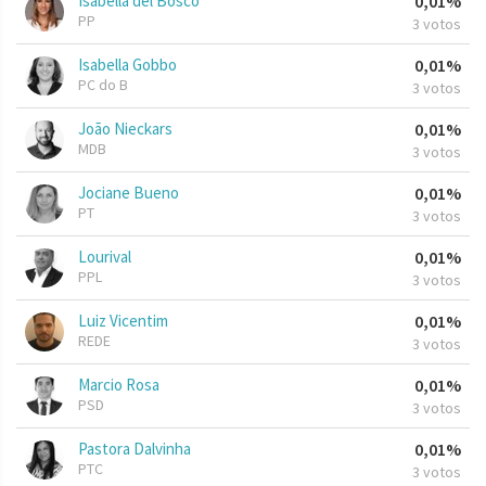
Isabella del Bosco
0,01%
PP
3 votos
Isabella Gobbo
0,01%
PC do B
3 votos
João Nieckars
0,01%
MDB
3 votos
Jociane Bueno
0,01%
PT
3 votos
Lourival
0,01%
PPL
3 votos
Luiz Vicentim
0,01%
REDE
3 votos
Marcio Rosa
0,01%
PSD
3 votos
Pastora Dalvinha
0,01%
PTC
3 votos