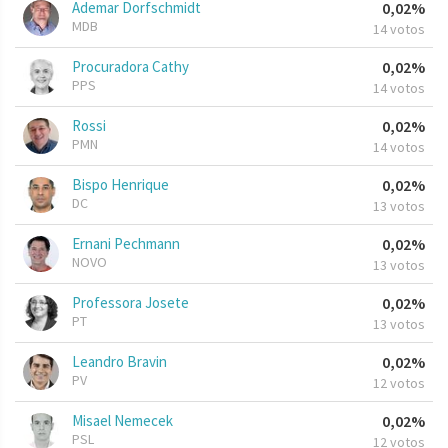
Ademar Dorfschmidt
0,02%
MDB
14 votos
Procuradora Cathy
0,02%
PPS
14 votos
Rossi
0,02%
PMN
14 votos
Bispo Henrique
0,02%
DC
13 votos
Ernani Pechmann
0,02%
NOVO
13 votos
Professora Josete
0,02%
PT
13 votos
Leandro Bravin
0,02%
PV
12 votos
Misael Nemecek
0,02%
PSL
12 votos